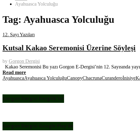
Ayahuasca Yolculuğu
Tag:
Ayahuasca Yolculuğu
12. Sayı Yazıları
Kutsal Kakao Seremonisi Üzerine Söyleşi
by
Gorgon Dergisi
Kakao Seremonisi Bu yazı Gorgon E-Dergisi’nin 12. Sayısında yayım
Read more
Ayahuasca
Ayahuasca Yolculuğu
Canopy
Chacruna
Curandero
İnisiye
K
Gorgon Dergisi Dergilik’te!
Gorgon Dergisi Google Play’de