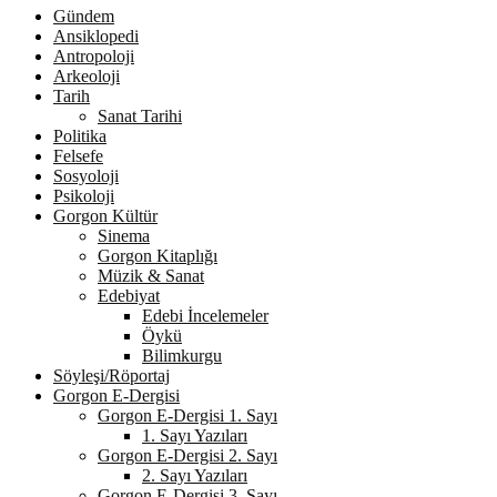
Gündem
Ansiklopedi
Antropoloji
Arkeoloji
Tarih
Sanat Tarihi
Politika
Felsefe
Sosyoloji
Psikoloji
Gorgon Kültür
Sinema
Gorgon Kitaplığı
Müzik & Sanat
Edebiyat
Edebi İncelemeler
Öykü
Bilimkurgu
Söyleşi/Röportaj
Gorgon E-Dergisi
Gorgon E-Dergisi 1. Sayı
1. Sayı Yazıları
Gorgon E-Dergisi 2. Sayı
2. Sayı Yazıları
Gorgon E-Dergisi 3. Sayı