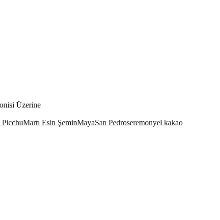
onisi Üzerine
 Picchu
Martı Esin Şemin
Maya
San Pedro
seremonyel kakao