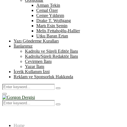
Gorgonlar
Arman Tekin
Cemal Özer
Cemre Yıldırım
Drake T. Wolfgang
Martı Esin Şemin
Melis Fettahoğlu-Hallier
Utku Baran Ertan
Yazı Gönderme Kuralları
İlanlarımız
Kadrolu ve Süreli Editör İlanı
Kadrolu/Süreli Redaktör İlanı
Çevirmen İlanı
Yazar İlanı
İçerik Kullanım İzni
Reklam ve Sponsorluk Hakkında
Search
Search
for:
Primary
Menu
Search
Search
for:
Home