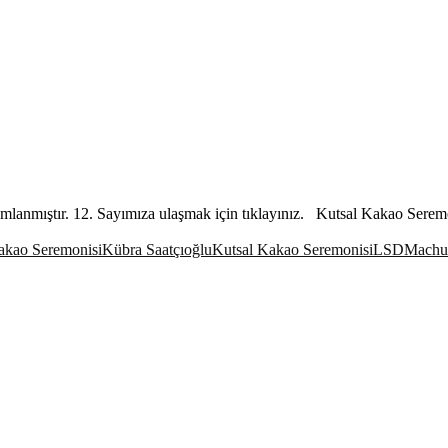
lanmıştır. 12. Sayımıza ulaşmak için tıklayınız. Kutsal Kakao Serem
akao Seremonisi
Kübra Saatçıoğlu
Kutsal Kakao Seremonisi
LSD
Machu