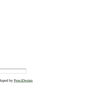
eloped by
PenciDesign