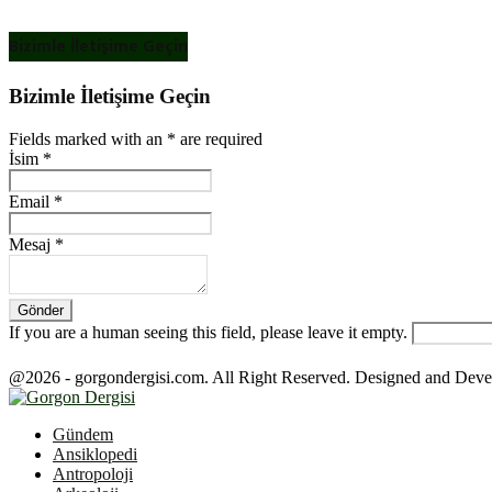
Bizimle İletişime Geçin
Bizimle İletişime Geçin
Fields marked with an
*
are required
İsim
*
Email
*
Mesaj
*
If you are a human seeing this field, please leave it empty.
@2026 - gorgondergisi.com. All Right Reserved. Designed and Dev
Facebook
Twitter
Youtube
Gündem
Ansiklopedi
Antropoloji