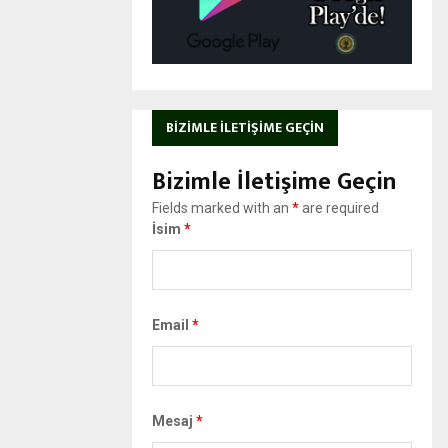
BIZIMLE İLETIŞIME GEÇIN
Bizimle İletişime Geçin
Fields marked with an
*
are required
İsim
*
Email
*
Mesaj
*