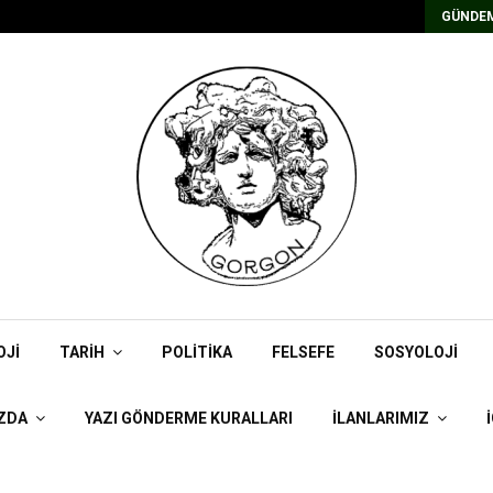
Kadrolu/Süreli Redaktör İlanı
GÜNDEM
OJI
TARIH
POLITIKA
FELSEFE
SOSYOLOJI
ZDA
YAZI GÖNDERME KURALLARI
İLANLARIMIZ