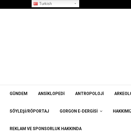
”Korpiklaani” Röportajı
Turkish
GÜNDEM
ANSIKLOPEDI
ANTROPOLOJI
ARKEOL
SÖYLEŞI/RÖPORTAJ
GORGON E-DERGISI
HAKKIMI
REKLAM VE SPONSORLUK HAKKINDA