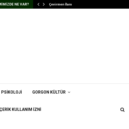
Çevirmen İlanı
IMIZDE NE VAR?
PSIKOLOJI
GORGON KÜLTÜR
İÇERIK KULLANIM İZNI