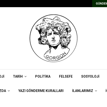
Kadrolu/Süreli Redaktör İlanı
GÜNDEM
OJI
TARIH
POLITIKA
FELSEFE
SOSYOLOJI
ZDA
YAZI GÖNDERME KURALLARI
İLANLARIMIZ