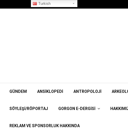
”Korpiklaani” Röportajı
Turkish
GÜNDEM
ANSIKLOPEDI
ANTROPOLOJI
ARKEOL
SÖYLEŞI/RÖPORTAJ
GORGON E-DERGISI
HAKKIMI
REKLAM VE SPONSORLUK HAKKINDA