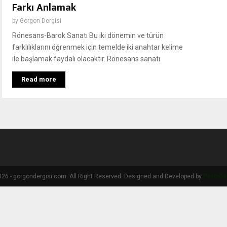
Farkı Anlamak
by
Gorgon Dergisi
Rönesans-Barok Sanatı Bu iki dönemin ve türün
farklılıklarını öğrenmek için temelde iki anahtar kelime
ile başlamak faydalı olacaktır. Rönesans sanatı
Read more
26 - gorgondergisi.com. All Right Reserved. Designed and Developed by
PenciDe