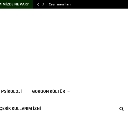
Çevirmen İlanı
IMIZDE NE VAR?
PSIKOLOJI
GORGON KÜLTÜR
İÇERIK KULLANIM İZNI