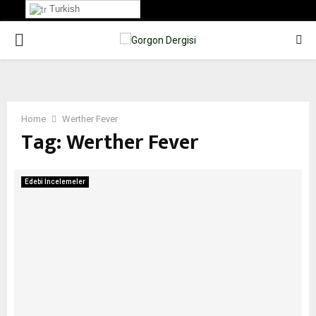
Turkish
PRIMARY
MENU
Home
Werther Fever
Tag:
Werther Fever
Edebi İncelemeler