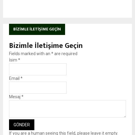
BIZIMLE İLETIŞIME GEÇIN
Bizimle İletişime Geçin
Fields marked with an
*
are required
İsim
*
Email
*
Mesaj
*
If you are a human seeing this field, please leave it empty.