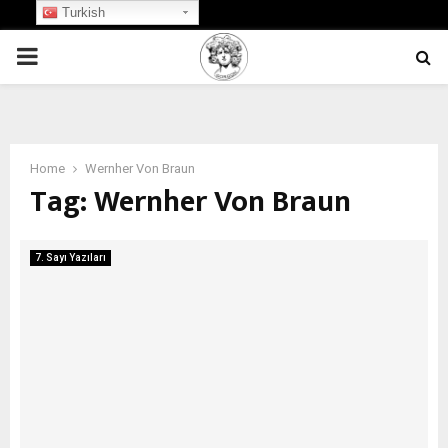
Turkish
PRIMARY
MENU
Home
Wernher Von Braun
Tag:
Wernher Von Braun
7. Sayı Yazıları