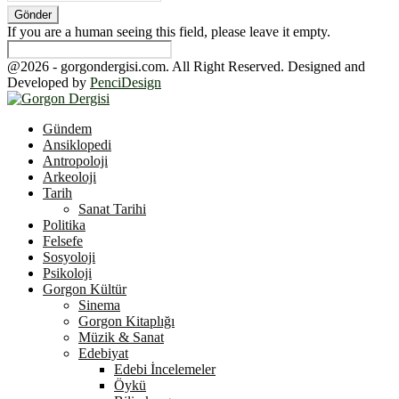
If you are a human seeing this field, please leave it empty.
@2026 - gorgondergisi.com. All Right Reserved. Designed and
Developed by
PenciDesign
Facebook
Twitter
Youtube
Gündem
Ansiklopedi
Antropoloji
Arkeoloji
Tarih
Sanat Tarihi
Politika
Felsefe
Sosyoloji
Psikoloji
Gorgon Kültür
Sinema
Gorgon Kitaplığı
Müzik & Sanat
Edebiyat
Edebi İncelemeler
Öykü