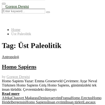
Search
for:
Primary
Menu
Search
Search
for:
Home
Üst Paleolitik
Tag:
Üst Paleolitik
Antropoloji
Homo Sapiens
by
Gorgon Dergisi
Homo Sapiens Yazar: Emma Groeneveld Çevirmen: Ayşe Neval
Türkmen Homo Sapiens Giriş Homo Sapiens, günümüzdeki tek
insan türüdür. Çevremizdeki dünyayı
Read more
Afrika
Chauvet Mağarası
Denisova
evrim
Fransa
Homo Erectus
Homo
Heidelbergensis
Homo Sapiens
İnsan evrimi
İnsan türleri
Lascaux