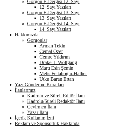
Gorgon E-Dergisi 12. Sayı
12. Sayı Yazıları
Gorgon E-Dergisi 13. Sayı
13. Sayı Yazıları
Gorgon E-Dergisi 14. Sayı
14. Sayı Yazıları
Hakkımızda
Gorgonlar
Arman Tekin
Cemal Özer
Cemre Yıldırım
Drake T. Wolfgang
Martı Esin Şemin
Melis Fettahoğlu-Hallier
Utku Baran Ertan
Yazı Gönderme Kuralları
İlanlarımız
Kadrolu ve Süreli Editör İlanı
Kadrolu/Süreli Redaktör İlanı
Çevirmen İlanı
Yazar İlanı
İçerik Kullanım İzni
Reklam ve Sponsorluk Hakkında