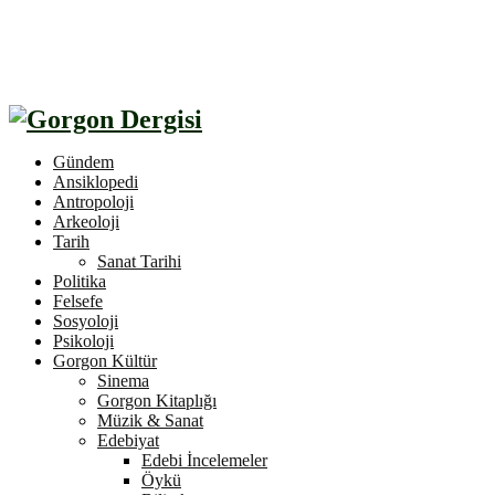
Gündem
Ansiklopedi
Antropoloji
Arkeoloji
Tarih
Sanat Tarihi
Politika
Felsefe
Sosyoloji
Psikoloji
Gorgon Kültür
Sinema
Gorgon Kitaplığı
Müzik & Sanat
Edebiyat
Edebi İncelemeler
Öykü