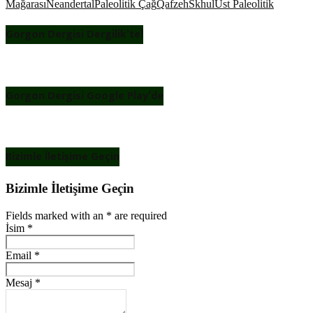
Mağarası
Neandertal
Paleolitik Çağ
Qafzeh
Skhul
Üst Paleolitik
Gorgon Dergisi Dergilik’te!
Gorgon Dergisi Google Play’de
Bizimle İletişime Geçin
Bizimle İletişime Geçin
Fields marked with an
*
are required
İsim
*
Email
*
Mesaj
*