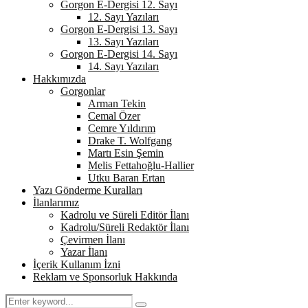
Gorgon E-Dergisi 12. Sayı
12. Sayı Yazıları
Gorgon E-Dergisi 13. Sayı
13. Sayı Yazıları
Gorgon E-Dergisi 14. Sayı
14. Sayı Yazıları
Hakkımızda
Gorgonlar
Arman Tekin
Cemal Özer
Cemre Yıldırım
Drake T. Wolfgang
Martı Esin Şemin
Melis Fettahoğlu-Hallier
Utku Baran Ertan
Yazı Gönderme Kuralları
İlanlarımız
Kadrolu ve Süreli Editör İlanı
Kadrolu/Süreli Redaktör İlanı
Çevirmen İlanı
Yazar İlanı
İçerik Kullanım İzni
Reklam ve Sponsorluk Hakkında
Search