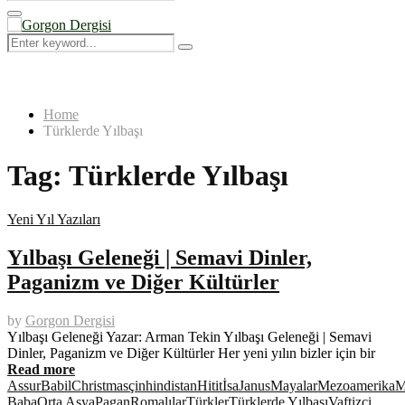
Search
for:
Primary
Menu
Search
Search
for:
Home
Türklerde Yılbaşı
Tag:
Türklerde Yılbaşı
Yeni Yıl Yazıları
Yılbaşı Geleneği | Semavi Dinler,
Paganizm ve Diğer Kültürler
by
Gorgon Dergisi
Yılbaşı Geleneği Yazar: Arman Tekin Yılbaşı Geleneği | Semavi
Dinler, Paganizm ve Diğer Kültürler Her yeni yılın bizler için bir
Read more
Assur
Babil
Christmas
çin
hindistan
Hitit
İsa
Janus
Mayalar
Mezoamerika
M
Baba
Orta Asya
Pagan
Romalılar
Türkler
Türklerde Yılbaşı
Vaftizci