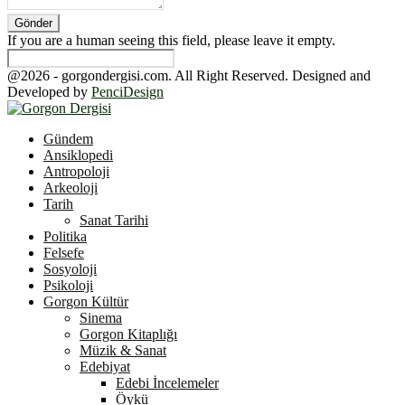
If you are a human seeing this field, please leave it empty.
@2026 - gorgondergisi.com. All Right Reserved. Designed and
Developed by
PenciDesign
Facebook
Twitter
Youtube
Gündem
Ansiklopedi
Antropoloji
Arkeoloji
Tarih
Sanat Tarihi
Politika
Felsefe
Sosyoloji
Psikoloji
Gorgon Kültür
Sinema
Gorgon Kitaplığı
Müzik & Sanat
Edebiyat
Edebi İncelemeler
Öykü