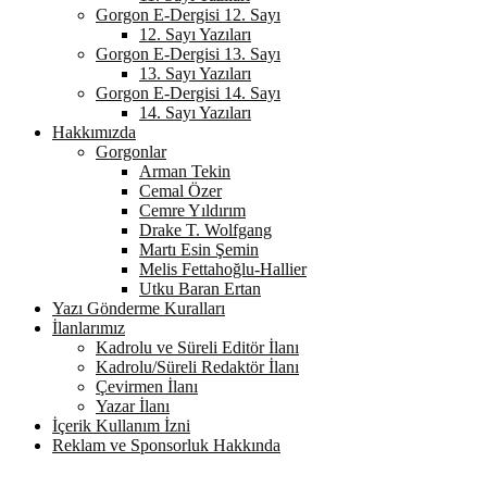
Gorgon E-Dergisi 12. Sayı
12. Sayı Yazıları
Gorgon E-Dergisi 13. Sayı
13. Sayı Yazıları
Gorgon E-Dergisi 14. Sayı
14. Sayı Yazıları
Hakkımızda
Gorgonlar
Arman Tekin
Cemal Özer
Cemre Yıldırım
Drake T. Wolfgang
Martı Esin Şemin
Melis Fettahoğlu-Hallier
Utku Baran Ertan
Yazı Gönderme Kuralları
İlanlarımız
Kadrolu ve Süreli Editör İlanı
Kadrolu/Süreli Redaktör İlanı
Çevirmen İlanı
Yazar İlanı
İçerik Kullanım İzni
Reklam ve Sponsorluk Hakkında