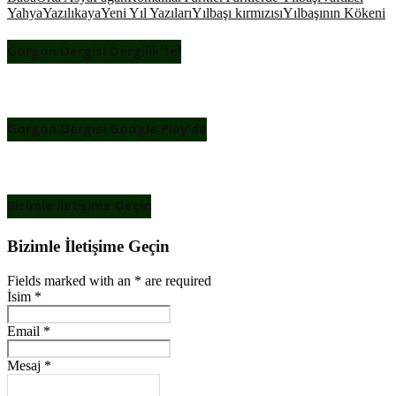
Yahya
Yazılıkaya
Yeni Yıl Yazıları
Yılbaşı kırmızısı
Yılbaşının Kökeni
Gorgon Dergisi Dergilik’te!
Gorgon Dergisi Google Play’de
Bizimle İletişime Geçin
Bizimle İletişime Geçin
Fields marked with an
*
are required
İsim
*
Email
*
Mesaj
*