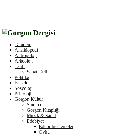
Gündem
Ansiklopedi
Antropoloji
Arkeoloji
Tarih
Sanat Tarihi
Politika
Felsefe
Sosyoloji
Psikoloji
Gorgon Kültür
Sinema
Gorgon Kitaplığı
Müzik & Sanat
Edebiyat
Edebi İncelemeler
Öykü