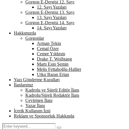
Gorgon E-Dergisi 12. Sayı
12. Sayı Yazıları
Gorgon E-Dergisi 13. Sayı
13. Sayı Yazıları
Gorgon E-Dergisi 14. Sayı
14. Sayı Yazıları
Hakkımızda
Gorgonlar
Arman Tekin
Cemal Özer
Cemre Yıldırım
Drake T. Wolfgang
Martı Esin Şemin
Melis Fettahoğlu-Hallier
Utku Baran Ertan
Yazı Gönderme Kuralları
İlanlarımız
Kadrolu ve Süreli Editör İlanı
Kadrolu/Süreli Redaktör İlanı
Çevirmen İlanı
Yazar İlanı
İçerik Kullanım İzni
Reklam ve Sponsorluk Hakkında
Search