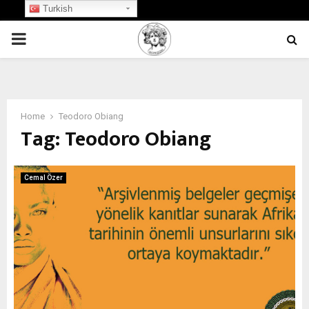
Turkish
PRIMARY
MENU
Home
Teodoro Obiang
Tag:
Teodoro Obiang
Cemal Özer