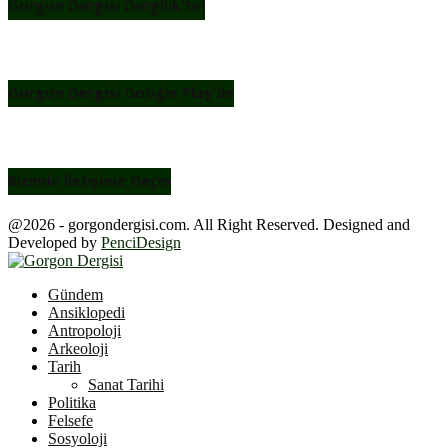
Gorgon Dergisi Dergilik’te!
Gorgon Dergisi Google Play’de
Bizimle İletişime Geçin
@2026 - gorgondergisi.com. All Right Reserved. Designed and
Developed by
PenciDesign
Facebook
Twitter
Youtube
Gündem
Ansiklopedi
Antropoloji
Arkeoloji
Tarih
Sanat Tarihi
Politika
Felsefe
Sosyoloji