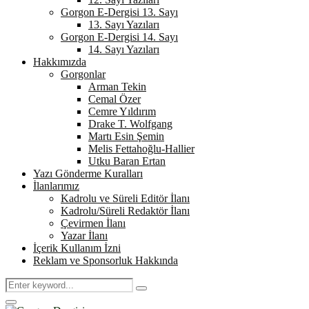
Gorgon E-Dergisi 13. Sayı
13. Sayı Yazıları
Gorgon E-Dergisi 14. Sayı
14. Sayı Yazıları
Hakkımızda
Gorgonlar
Arman Tekin
Cemal Özer
Cemre Yıldırım
Drake T. Wolfgang
Martı Esin Şemin
Melis Fettahoğlu-Hallier
Utku Baran Ertan
Yazı Gönderme Kuralları
İlanlarımız
Kadrolu ve Süreli Editör İlanı
Kadrolu/Süreli Redaktör İlanı
Çevirmen İlanı
Yazar İlanı
İçerik Kullanım İzni
Reklam ve Sponsorluk Hakkında
Search
Search
for:
Primary