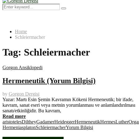
Menu
Search
Search
for:
Home
Schleiermacher
Tag:
Schleiermacher
Gorgon Ansiklopedi
Hermeneutik (Yorum Bilgisi)
by
Gorgon Dergisi
Yazar: Martı Esin Şemin Kavramın Kökeni Hermeneutik; bir ifade,
kavram, sanat eseri veya metnin yorumlanması ve anlamlandırılması
sanatı/etkinliğidir. Bu kavram,
Read more
aristoteles
Dilthey
Gadamer
Heidegger
Hermeneutik
Hermes
Luther
Orga
Hermenias
platon
Schleiermacher
Yorum Bilgisi