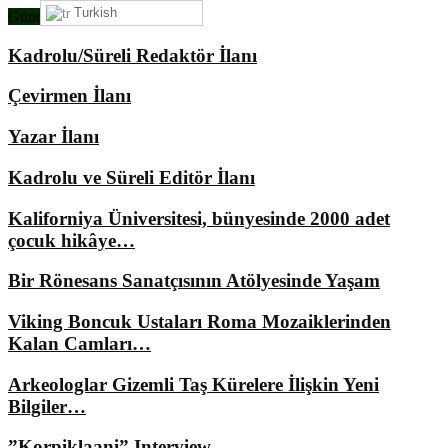
Turkish
Gündemimizde Ne Var?
Kadrolu/Süreli Redaktör İlanı
Çevirmen İlanı
Yazar İlanı
Kadrolu ve Süreli Editör İlanı
Kaliforniya Üniversitesi, bünyesinde 2000 adet
çocuk hikâye…
Bir Rönesans Sanatçısının Atölyesinde Yaşam
Viking Boncuk Ustaları Roma Mozaiklerinden
Kalan Camları…
Arkeologlar Gizemli Taş Kürelere İlişkin Yeni
Bilgiler…
”Korpiklaani” Interview