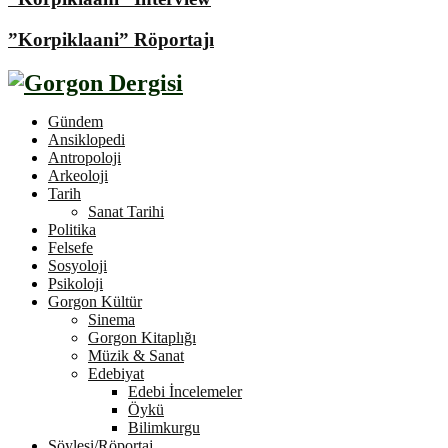
”Korpiklaani” Röportajı
Gündem
Ansiklopedi
Antropoloji
Arkeoloji
Tarih
Sanat Tarihi
Politika
Felsefe
Sosyoloji
Psikoloji
Gorgon Kültür
Sinema
Gorgon Kitaplığı
Müzik & Sanat
Edebiyat
Edebi İncelemeler
Öykü
Bilimkurgu
Söyleşi/Röportaj