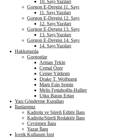
10. Sayı Yazıları
Gorgon E-Dergisi 11. Sayı
11. Sayı Yazıları
Gorgon E-Dergisi 12. Sayı
12. Sayı Yazıları
Gorgon E-Dergisi 13. Sayı
13. Sayı Yazıları
Gorgon E-Dergisi 14. Sayı
14. Sayı Yazıları
Hakkımızda
Gorgonlar
Arman Tekin
Cemal Özer
Cemre Yıldırım
Drake T. Wolfgang
Martı Esin Şemin
Melis Fettahoğlu-Hallier
Utku Baran Ertan
Yazı Gönderme Kuralları
İlanlarımız
Kadrolu ve Süreli Editör İlanı
Kadrolu/Süreli Redaktör İlanı
Çevirmen İlanı
Yazar İlanı
İçerik Kullanım İzni