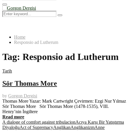
Search
for:
Primary
Menu
Search
Search
for:
Home
Responsio ad Lutherum
Tag:
Responsio ad Lutherum
Tarih
Sör Thomas More
by
Gorgon Dergisi
Thomas More Yazar: Mark Cartwright Çevirmen: Ezgi Nur Yılmaz
Sör Thomas More Sör Thomas More (1478-1535), VIII.
Henry’nin İngiltere
Read more
A dialoge of comfort against tribulacion
Acıya Karşı Bir Yatıştırma
Diyaloğu
Act of Supremacy
Anglikan
Anglikanizm
Anne