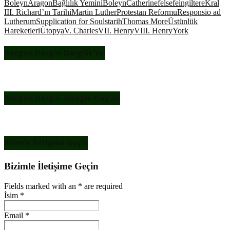
Boleyn
Aragon
Bağlılık Yemini
Boleyn
Catherine
felsefe
ingiltere
Kral
III. Richard’ın Tarihi
Martin Luther
Protestan Reformu
Responsio ad
Lutherum
Supplication for Souls
tarih
Thomas More
Üstünlük
Hareketleri
Ütopya
V. Charles
VII. Henry
VIII. Henry
York
Gorgon Dergisi Dergilik’te!
Gorgon Dergisi Google Play’de
Bizimle İletişime Geçin
Bizimle İletişime Geçin
Fields marked with an
*
are required
İsim
*
Email
*