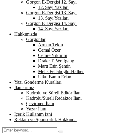
Gorgon E-Dergisi 12. Sayı
12. Sayı Yazıları
Gorgon E-Dergisi 13. Sayı
13. Sayı Yazıları
Gorgon E-Dergisi 14. Sayı
14. Sayı Yazıları
Hakkımızda
Gorgonlar
Arman Tekin
Cemal Özer
Cemre Yıldırım
Drake T. Wolfgang
Martı Esin Şemin
Melis Fettahoğlu-Hallier
Utku Baran Ertan
Yazı Gönderme Kuralları
İlanlarımız
Kadrolu ve Süreli Editör İlanı
Kadrolu/Süreli Redaktör İlanı
Çevirmen İlanı
Yazar İlanı
İçerik Kullanım İzni
Reklam ve Sponsorluk Hakkında
Search