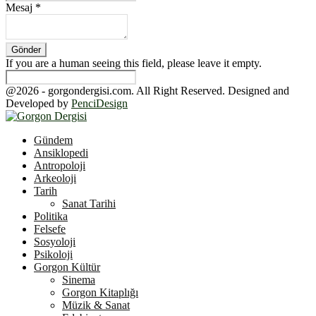
Mesaj
*
If you are a human seeing this field, please leave it empty.
@2026 - gorgondergisi.com. All Right Reserved. Designed and
Developed by
PenciDesign
Facebook
Twitter
Youtube
Gündem
Ansiklopedi
Antropoloji
Arkeoloji
Tarih
Sanat Tarihi
Politika
Felsefe
Sosyoloji
Psikoloji
Gorgon Kültür
Sinema
Gorgon Kitaplığı
Müzik & Sanat