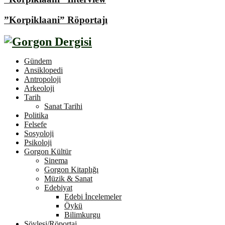
”Korpiklaani” Röportajı
Gündem
Ansiklopedi
Antropoloji
Arkeoloji
Tarih
Sanat Tarihi
Politika
Felsefe
Sosyoloji
Psikoloji
Gorgon Kültür
Sinema
Gorgon Kitaplığı
Müzik & Sanat
Edebiyat
Edebi İncelemeler
Öykü
Bilimkurgu
Söyleşi/Röportaj