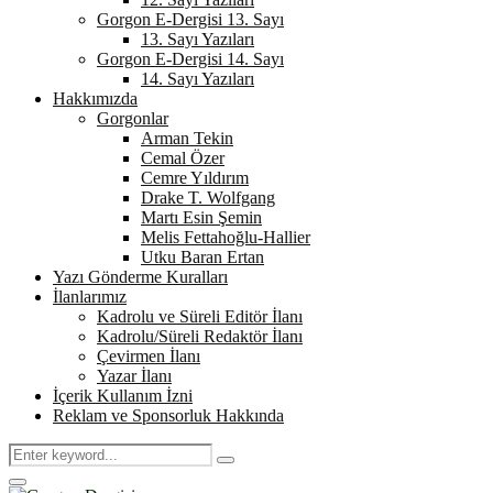
Gorgon E-Dergisi 13. Sayı
13. Sayı Yazıları
Gorgon E-Dergisi 14. Sayı
14. Sayı Yazıları
Hakkımızda
Gorgonlar
Arman Tekin
Cemal Özer
Cemre Yıldırım
Drake T. Wolfgang
Martı Esin Şemin
Melis Fettahoğlu-Hallier
Utku Baran Ertan
Yazı Gönderme Kuralları
İlanlarımız
Kadrolu ve Süreli Editör İlanı
Kadrolu/Süreli Redaktör İlanı
Çevirmen İlanı
Yazar İlanı
İçerik Kullanım İzni
Reklam ve Sponsorluk Hakkında
Search
Search
for:
Primary