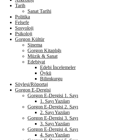
Tarih
Sanat Tarihi
Politika
Felsefe
Sosyoloji
Psikoloji
Gorgon Kültür
Sinema
Gorgon Kitaplığı
Müzik & Sanat
Edebiyat
Edebi İncelemeler
Öykü
Bilimkurgu
Söyleşi/Röportaj
Gorgon E-Dergisi
Gorgon E-Dergisi 1. Sayı
1. Sayı Yazıları
Gorgon E-Dergisi 2. Sayı
2. Sayı Yazıları
Gorgon E-Dergisi 3. Sayı
3. Sayı Yazıları
Gorgon E-Dergisi 4. Sayı
4. Sayı Yazıları