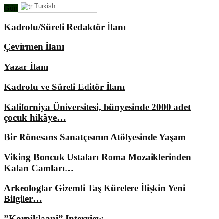
Turkish
Gündemimizde Ne Var?
Kadrolu/Süreli Redaktör İlanı
Çevirmen İlanı
Yazar İlanı
Kadrolu ve Süreli Editör İlanı
Kaliforniya Üniversitesi, bünyesinde 2000 adet
çocuk hikâye…
Bir Rönesans Sanatçısının Atölyesinde Yaşam
Viking Boncuk Ustaları Roma Mozaiklerinden
Kalan Camları…
Arkeologlar Gizemli Taş Kürelere İlişkin Yeni
Bilgiler…
”Korpiklaani” Interview