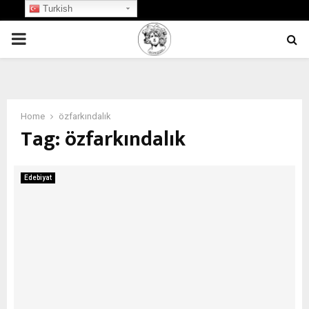
Turkish
PRIMARY
MENU
Home
özfarkındalık
Tag:
özfarkındalık
Edebiyat