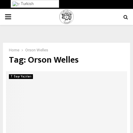
Turkish
PRIMARY
MENU
Home
Orson Welles
Tag:
Orson Welles
7. Sayı Yazıları