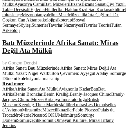
Mülkü
Ayasofya Camii
Batı Müzeleri
Bizans
Bizans Sanatı
Çivi Yazılı
Tablet
Deesis
dil
Ejderha
Hititler
İbn Haldun
Kızıl Saç Korkusu
kültürel
miras
lehçe
Mezopotamya
Miras
Mısır
Müzecilik
Orta Çağ
Prof. Dr.
Coşkun Can Aktan
psikoloji
psikoterapi
Sosyal
Sermaye
Söyleşi
Sümerler
Tavırlar Nazariyesi
Tavırlar Teorisi
Tufan
Arkeoloji
Batı Müzelerinde Afrika Sanatı: Miras
Değil Ata Mülkü
by
Gorgon Dergisi
Afrika Sanatı Batı Müzelerinde Afrika Sanatı: Miras Değil Ata
Mülkü Yazar: Nigel Warburton Çevirmen: Ayşegül Atalay Sömürge
Dönemi koleksiyonlarına sahip
Read more
Afrika
Afrika Sanatı
Ata Mülkü
Avignonlu Kızlar
Batı
Batı
Afrika
Benin Bronzları
Benin Krallığı
Branly-Jacques Chirac
Branly-
Jacques Chirac Müzesi
Britanya İmparatorluğu
British
Museum
Keeping Their Marbles
kültürel miras
Les Demoiselles
d’Avignon
Miras
müze
Müzecilik
naziler
Pablo Picasso
Palais du
Trocadéro
Patrie
Picasso
SOKÜM
sömürge
Sömürge
Dönemi
Sömürgecilik
Somut Olmayan Kültürel Mirası
Tiffany
Jenkins