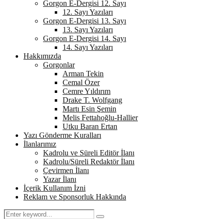
Gorgon E-Dergisi 12. Sayı
12. Sayı Yazıları
Gorgon E-Dergisi 13. Sayı
13. Sayı Yazıları
Gorgon E-Dergisi 14. Sayı
14. Sayı Yazıları
Hakkımızda
Gorgonlar
Arman Tekin
Cemal Özer
Cemre Yıldırım
Drake T. Wolfgang
Martı Esin Şemin
Melis Fettahoğlu-Hallier
Utku Baran Ertan
Yazı Gönderme Kuralları
İlanlarımız
Kadrolu ve Süreli Editör İlanı
Kadrolu/Süreli Redaktör İlanı
Çevirmen İlanı
Yazar İlanı
İçerik Kullanım İzni
Reklam ve Sponsorluk Hakkında
Search