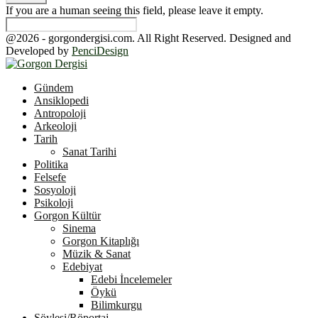
If you are a human seeing this field, please leave it empty.
@2026 - gorgondergisi.com. All Right Reserved. Designed and
Developed by
PenciDesign
Facebook
Twitter
Youtube
Gündem
Ansiklopedi
Antropoloji
Arkeoloji
Tarih
Sanat Tarihi
Politika
Felsefe
Sosyoloji
Psikoloji
Gorgon Kültür
Sinema
Gorgon Kitaplığı
Müzik & Sanat
Edebiyat
Edebi İncelemeler
Öykü
Bilimkurgu
Söyleşi/Röportaj