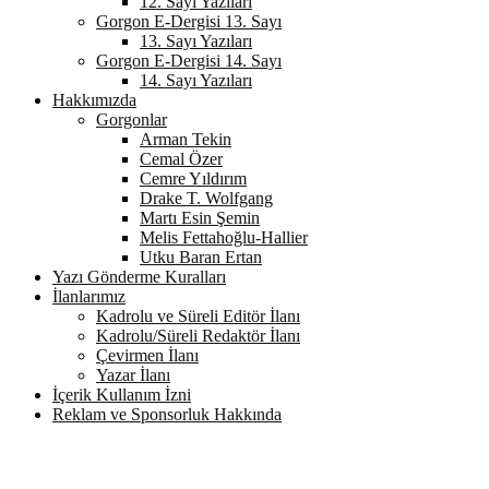
12. Sayı Yazıları
Gorgon E-Dergisi 13. Sayı
13. Sayı Yazıları
Gorgon E-Dergisi 14. Sayı
14. Sayı Yazıları
Hakkımızda
Gorgonlar
Arman Tekin
Cemal Özer
Cemre Yıldırım
Drake T. Wolfgang
Martı Esin Şemin
Melis Fettahoğlu-Hallier
Utku Baran Ertan
Yazı Gönderme Kuralları
İlanlarımız
Kadrolu ve Süreli Editör İlanı
Kadrolu/Süreli Redaktör İlanı
Çevirmen İlanı
Yazar İlanı
İçerik Kullanım İzni
Reklam ve Sponsorluk Hakkında