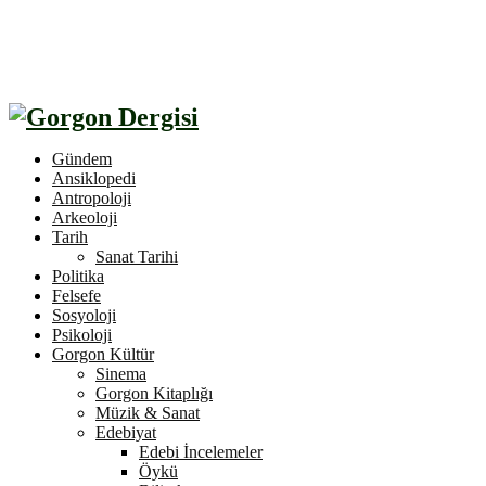
Gündem
Ansiklopedi
Antropoloji
Arkeoloji
Tarih
Sanat Tarihi
Politika
Felsefe
Sosyoloji
Psikoloji
Gorgon Kültür
Sinema
Gorgon Kitaplığı
Müzik & Sanat
Edebiyat
Edebi İncelemeler
Öykü