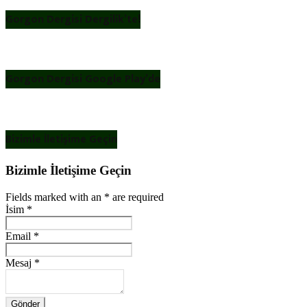
Gorgon Dergisi Dergilik’te!
Gorgon Dergisi Google Play’de
Bizimle İletişime Geçin
Bizimle İletişime Geçin
Fields marked with an
*
are required
İsim
*
Email
*
Mesaj
*