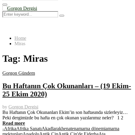
Search
for:
Primary
Menu
Search
Search
for:
Home
Miras
Tag:
Miras
Gorgon Gündem
Bu Haftanın Çok Okunanları – (19 Ekim-
25 Ekim 2020)
by
Gorgon Dergisi
Bu Haftanın Çok Okunanları Ekim’in son haftasında sizlerleyiz…
Peki dergimizde bu hafta en çok okunan yazılarımız neler? 1 2
Read more
-
Afrika
Afrika Sanatı
Akadlar
akhenaten
amarna dönemi
amarna
mektupları
Anadolu
Antik Çin
Antik Çin'de Ejderha
Ata