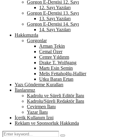
Gorgon E-Dergisi 12. Sayı
12. Sayı Yazıları
Gorgon E-Dergisi 13. Sayı
13. Sayı Yazıları
Gorgon E-Dergisi 14. Sayı
14. Sayı Yazıları
Hakkımızda
Gorgonlar
Arman Tekin
Cemal Özer
Cemre Yıldırım
Drake T. Wolfgang
Martı Esin Şemin
Melis Fettahoğlu-Hallier
Utku Baran Ertan
Yazı Gönderme Kuralları
İlanlarımız
Kadrolu ve Süreli Editör İlanı
Kadrolu/Süreli Redaktör İlanı
Çevirmen İlanı
Yazar İlanı
İçerik Kullanım İzni
Reklam ve Sponsorluk Hakkında
Search