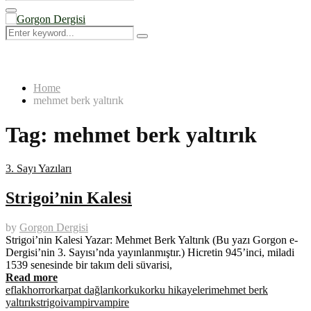
Search
for:
Primary
Menu
Search
Search
for:
Home
mehmet berk yaltırık
Tag:
mehmet berk yaltırık
3. Sayı Yazıları
Strigoi’nin Kalesi
by
Gorgon Dergisi
Strigoi’nin Kalesi Yazar: Mehmet Berk Yaltırık (Bu yazı Gorgon e-
Dergisi’nin 3. Sayısı’nda yayınlanmıştır.) Hicretin 945’inci, miladi
1539 senesinde bir takım deli süvarisi,
Read more
eflak
horror
karpat dağları
korku
korku hikayeleri
mehmet berk
yaltırık
strigoi
vampir
vampire