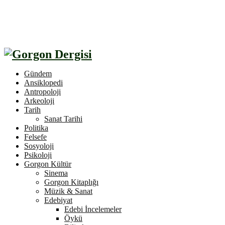
Gündem
Ansiklopedi
Antropoloji
Arkeoloji
Tarih
Sanat Tarihi
Politika
Felsefe
Sosyoloji
Psikoloji
Gorgon Kültür
Sinema
Gorgon Kitaplığı
Müzik & Sanat
Edebiyat
Edebi İncelemeler
Öykü