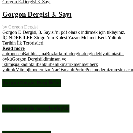
Gorgon E-Dergisi 3. Sayı
Gorgon Dergisi 3. Sayı
by
Gorgon Dergisi
Gorgon E-Dergisi, 3. Sayısı’nı pdf olarak indirmek için tıklayınız.
İÇİNDEKİLER Strigoi’nin Kalesi Yazar: Mehmet Berk Yaltırık
Tarihin İlk Teröristleri:
Read more
antroposen
Batılılılaşma
Bozkırkurdu
dergi
e-dergi
edebiyat
fantastik
öykü
Gorgon Dergisi
iklim
insan ve
iklim
işgal
kadın
kurban
kurbanlık
matrix
mehmet berk
yaltırık
Mitoloji
modernizm
Nar
Osmanlı
Portre
Postmodernizm
resim
sicar
Gorgon Dergisi Dergilik’te!
Gorgon Dergisi Google Play’de