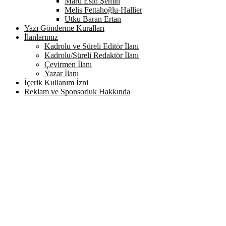
Martı Esin Şemin
Melis Fettahoğlu-Hallier
Utku Baran Ertan
Yazı Gönderme Kuralları
İlanlarımız
Kadrolu ve Süreli Editör İlanı
Kadrolu/Süreli Redaktör İlanı
Çevirmen İlanı
Yazar İlanı
İçerik Kullanım İzni
Reklam ve Sponsorluk Hakkında