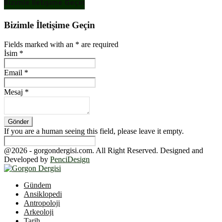
Bizimle İletişime Geçin
Bizimle İletişime Geçin
Fields marked with an
*
are required
İsim
*
Email
*
Mesaj
*
If you are a human seeing this field, please leave it empty.
@2026 - gorgondergisi.com. All Right Reserved. Designed and
Developed by
PenciDesign
Facebook
Twitter
Youtube
Gündem
Ansiklopedi
Antropoloji
Arkeoloji
Tarih