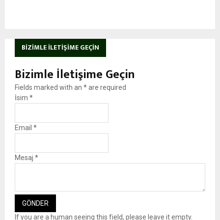
BIZIMLE İLETIŞIME GEÇIN
Bizimle İletişime Geçin
Fields marked with an
*
are required
İsim
*
Email
*
Mesaj
*
If you are a human seeing this field, please leave it empty.