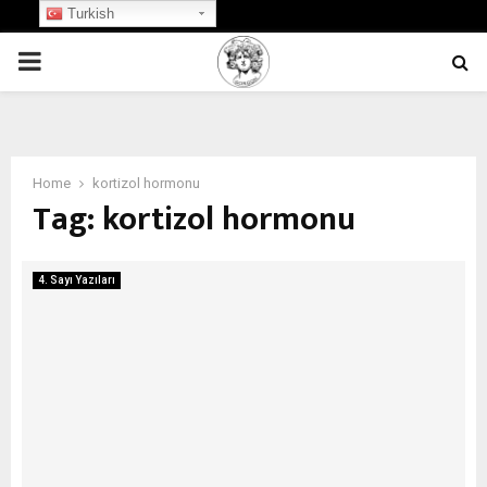
Turkish
PRIMARY
MENU
Home
kortizol hormonu
Tag:
kortizol hormonu
4. Sayı Yazıları