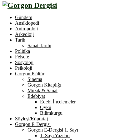
Gündem
Ansiklopedi
Antropoloji
Arkeoloji
Tarih
Sanat Tarihi
Politika
Felsefe
Sosyoloji
Psikoloji
Gorgon Kültür
Sinema
Gorgon Kitaplığı
Müzik & Sanat
Edebiyat
Edebi İncelemeler
Öykü
Bilimkurgu
Söyleşi/Röportaj
Gorgon E-Dergisi
Gorgon E-Dergisi 1. Sayı
1. Sayı Yazıları