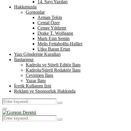
14. Sayı Yazıları
Hakkımızda
Gorgonlar
Arman Tekin
Cemal Özer
Cemre Yıldırım
Drake T. Wolfgang
Martı Esin Şemin
Melis Fettahoğlu-Hallier
Utku Baran Ertan
Yazı Gönderme Kuralları
İlanlarımız
Kadrolu ve Süreli Editör İlanı
Kadrolu/Süreli Redaktör İlanı
Çevirmen İlanı
Yazar İlanı
İçerik Kullanım İzni
Reklam ve Sponsorluk Hakkında
Search
Search
for:
Primary
Menu
Search
Search
for: