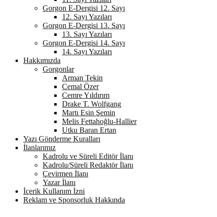
Gorgon E-Dergisi 12. Sayı
12. Sayı Yazıları
Gorgon E-Dergisi 13. Sayı
13. Sayı Yazıları
Gorgon E-Dergisi 14. Sayı
14. Sayı Yazıları
Hakkımızda
Gorgonlar
Arman Tekin
Cemal Özer
Cemre Yıldırım
Drake T. Wolfgang
Martı Esin Şemin
Melis Fettahoğlu-Hallier
Utku Baran Ertan
Yazı Gönderme Kuralları
İlanlarımız
Kadrolu ve Süreli Editör İlanı
Kadrolu/Süreli Redaktör İlanı
Çevirmen İlanı
Yazar İlanı
İçerik Kullanım İzni
Reklam ve Sponsorluk Hakkında