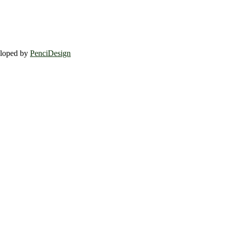
eloped by
PenciDesign