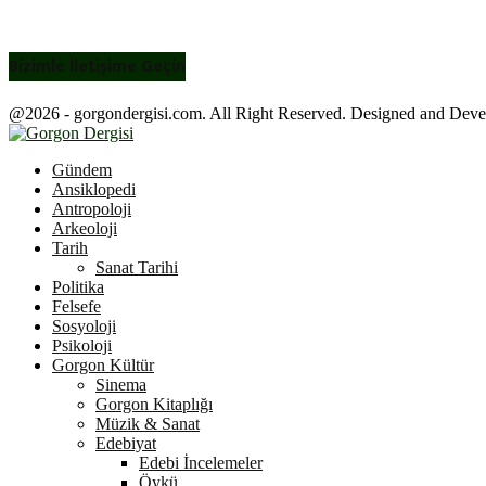
Bizimle İletişime Geçin
@2026 - gorgondergisi.com. All Right Reserved. Designed and Dev
Facebook
Twitter
Youtube
Gündem
Ansiklopedi
Antropoloji
Arkeoloji
Tarih
Sanat Tarihi
Politika
Felsefe
Sosyoloji
Psikoloji
Gorgon Kültür
Sinema
Gorgon Kitaplığı
Müzik & Sanat
Edebiyat
Edebi İncelemeler
Öykü