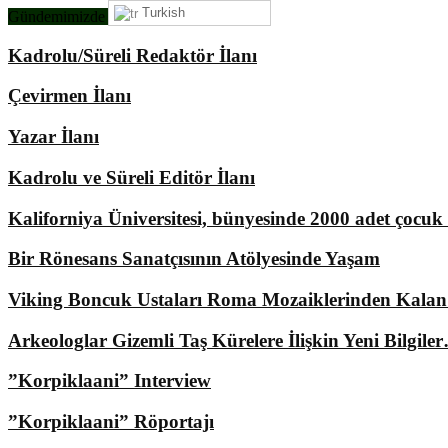
Turkish
Gündemimizde Ne Var?
Kadrolu/Süreli Redaktör İlanı
Çevirmen İlanı
Yazar İlanı
Kadrolu ve Süreli Editör İlanı
Kaliforniya Üniversitesi, bünyesinde 2000 adet çocu
Bir Rönesans Sanatçısının Atölyesinde Yaşam
Viking Boncuk Ustaları Roma Mozaiklerinden Kala
Arkeologlar Gizemli Taş Kürelere İlişkin Yeni Bilgile
”Korpiklaani” Interview
”Korpiklaani” Röportajı