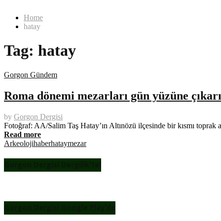
Home
hatay
Tag:
hatay
Gorgon Gündem
Roma dönemi mezarları gün yüzüne çıkarı
by
Gorgon Dergisi
Fotoğraf: AA/Salim Taş Hatay’ın Altınözü ilçesinde bir kısmı toprak a
Read more
Arkeoloji
haber
hatay
mezar
Gorgon Dergisi Dergilik’te!
Gorgon Dergisi Google Play’de