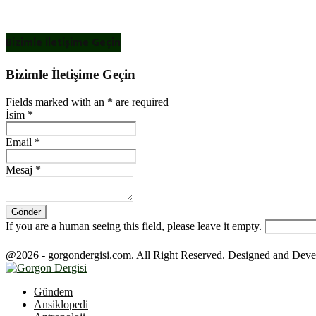
Bizimle İletişime Geçin
Bizimle İletişime Geçin
Fields marked with an
*
are required
İsim
*
Email
*
Mesaj
*
If you are a human seeing this field, please leave it empty.
@2026 - gorgondergisi.com. All Right Reserved. Designed and Dev
Facebook
Twitter
Youtube
Gündem
Ansiklopedi