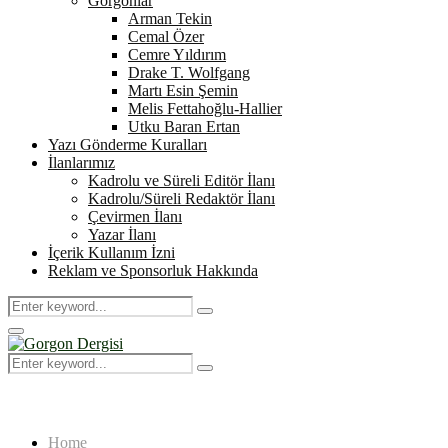
Gorgonlar
Arman Tekin
Cemal Özer
Cemre Yıldırım
Drake T. Wolfgang
Martı Esin Şemin
Melis Fettahoğlu-Hallier
Utku Baran Ertan
Yazı Gönderme Kuralları
İlanlarımız
Kadrolu ve Süreli Editör İlanı
Kadrolu/Süreli Redaktör İlanı
Çevirmen İlanı
Yazar İlanı
İçerik Kullanım İzni
Reklam ve Sponsorluk Hakkında
Search
Search
for:
Primary
Menu
Search
Search
for:
Home