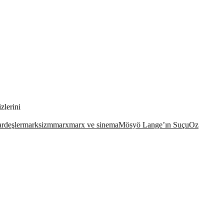
zlerini
rdeşler
marksizm
marx
marx ve sinema
Mösyö Lange’ın Suçu
Oz