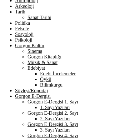
Antropoloji
Arkeoloji
Tarih
Sanat Tarihi
Politika
Felsefe
Sosyoloji
Psikoloji
Gorgon Kültür
Sinema
Gorgon Kitaplığı
Müzik & Sanat
Edebiyat
Edebi İncelemeler
Öykü
Bilimkurgu
Söyleşi/Röportaj
Gorgon E-Dergisi
Gorgon E-Dergisi 1. Sayı
1. Sayı Yazıları
Gorgon E-Dergisi 2. Sayı
2. Sayı Yazıları
Gorgon E-Dergisi 3. Sayı
3. Sayı Yazıları
Gorgon E-Dergisi 4. Sayı