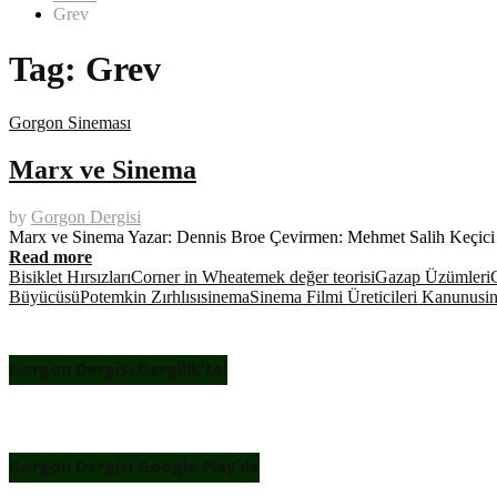
Grev
Tag:
Grev
Gorgon Sineması
Marx ve Sinema
by
Gorgon Dergisi
Marx ve Sinema Yazar: Dennis Broe Çevirmen: Mehmet Salih Keçici 
Read more
Bisiklet Hırsızları
Corner in Wheat
emek değer teorisi
Gazap Üzümleri
Büyücüsü
Potemkin Zırhlısı
sinema
Sinema Filmi Üreticileri Kanunu
si
Gorgon Dergisi Dergilik’te!
Gorgon Dergisi Google Play’de