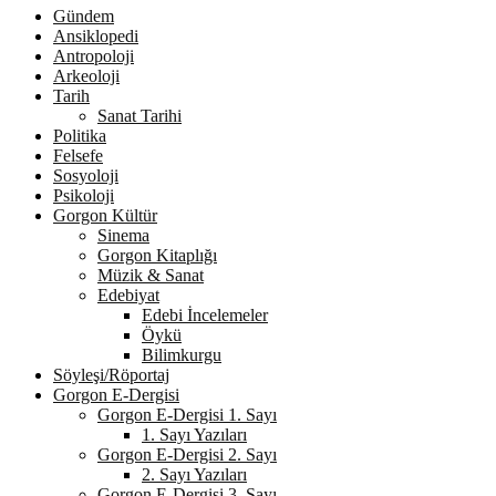
Gündem
Ansiklopedi
Antropoloji
Arkeoloji
Tarih
Sanat Tarihi
Politika
Felsefe
Sosyoloji
Psikoloji
Gorgon Kültür
Sinema
Gorgon Kitaplığı
Müzik & Sanat
Edebiyat
Edebi İncelemeler
Öykü
Bilimkurgu
Söyleşi/Röportaj
Gorgon E-Dergisi
Gorgon E-Dergisi 1. Sayı
1. Sayı Yazıları
Gorgon E-Dergisi 2. Sayı
2. Sayı Yazıları
Gorgon E-Dergisi 3. Sayı