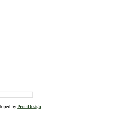
eloped by
PenciDesign