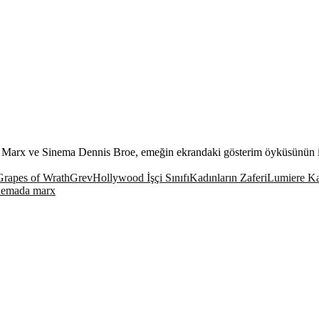
Marx ve Sinema Dennis Broe, emeğin ekrandaki gösterim öyküsünün i
Grapes of Wrath
Grev
Hollywood İşçi Sınıfı
Kadınların Zaferi
Lumiere Ka
nemada marx