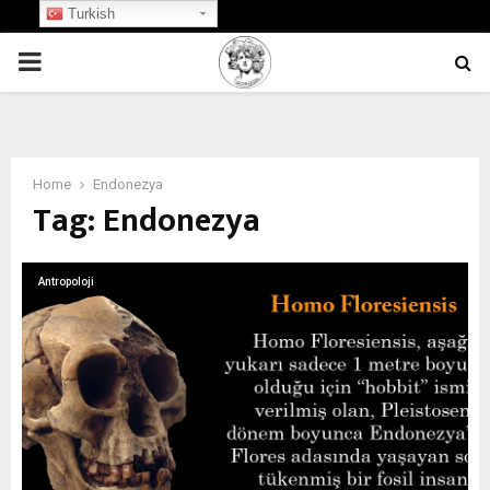
Turkish
PRIMARY
MENU
Home
Endonezya
Tag:
Endonezya
Antropoloji