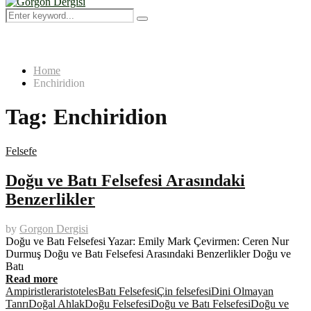
Menu
Search
Search
for:
Home
Enchiridion
Tag:
Enchiridion
Felsefe
Doğu ve Batı Felsefesi Arasındaki
Benzerlikler
by
Gorgon Dergisi
Doğu ve Batı Felsefesi Yazar: Emily Mark Çevirmen: Ceren Nur
Durmuş Doğu ve Batı Felsefesi Arasındaki Benzerlikler Doğu ve
Batı
Read more
Ampiristler
aristoteles
Batı Felsefesi
Çin felsefesi
Dini Olmayan
Tanrı
Doğal Ahlak
Doğu Felsefesi
Doğu ve Batı Felsefesi
Doğu ve