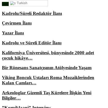
Turkish
Gündemimizde Ne Var?
Kadrolu/Süreli Redaktör İlanı
Çevirmen İlanı
Yazar İlanı
Kadrolu ve Süreli Editör İlanı
Kaliforniya Üniversitesi, bünyesinde 2000 adet
çocuk hikâye…
Bir Rönesans Sanatçısının Atölyesinde Yaşam
Viking Boncuk Ustaları Roma Mozaiklerinden
Kalan Camları…
Arkeologlar Gizemli Taş Kürelere İlişkin Yeni
Bilgiler…
”Korpiklaani” Interview