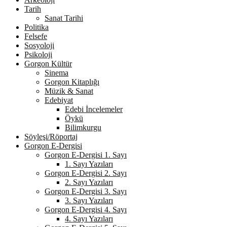
Tarih
Sanat Tarihi
Politika
Felsefe
Sosyoloji
Psikoloji
Gorgon Kültür
Sinema
Gorgon Kitaplığı
Müzik & Sanat
Edebiyat
Edebi İncelemeler
Öykü
Bilimkurgu
Söyleşi/Röportaj
Gorgon E-Dergisi
Gorgon E-Dergisi 1. Sayı
1. Sayı Yazıları
Gorgon E-Dergisi 2. Sayı
2. Sayı Yazıları
Gorgon E-Dergisi 3. Sayı
3. Sayı Yazıları
Gorgon E-Dergisi 4. Sayı
4. Sayı Yazıları