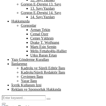
Gorgon E-Dergisi 13. Sayı
13. Sayı Yazıları
Gorgon E-Dergisi 14. Sayı
14. Sayı Yazıları
Hakkımızda
Gorgonlar
Arman Tekin
Cemal Özer
Cemre Yıldırım
Drake T. Wolfgang
Martı Esin Şemin
Melis Fettahoğlu-Hallier
Utku Baran Ertan
Yazı Gönderme Kuralları
İlanlarımız
Kadrolu ve Süreli Editör İlanı
Kadrolu/Süreli Redaktör İlanı
Çevirmen İlanı
Yazar İlanı
İçerik Kullanım İzni
Reklam ve Sponsorluk Hakkında
Search
Search
for:
Primary