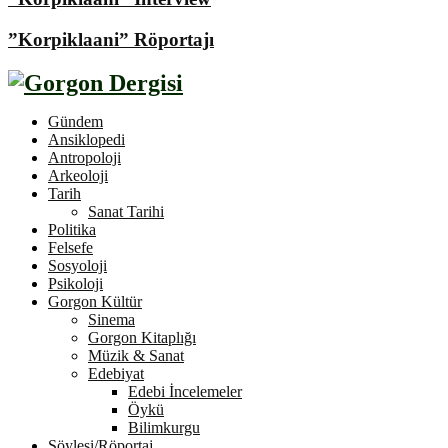
”Korpiklaani” Röportajı
Gündem
Ansiklopedi
Antropoloji
Arkeoloji
Tarih
Sanat Tarihi
Politika
Felsefe
Sosyoloji
Psikoloji
Gorgon Kültür
Sinema
Gorgon Kitaplığı
Müzik & Sanat
Edebiyat
Edebi İncelemeler
Öykü
Bilimkurgu
Söyleşi/Röportaj