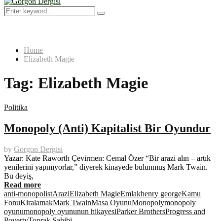
Menu
Search
Search
for:
Home
Elizabeth Magie
Tag:
Elizabeth Magie
Politika
Monopoly (Anti) Kapitalist Bir Oyundur
by
Gorgon Dergisi
Yazar: Kate Raworth Çevirmen: Cemal Özer “Bir arazi alın – artık
yenilerini yapmıyorlar,” diyerek kinayede bulunmuş Mark Twain.
Bu deyiş,
Read more
anti-monopolist
Arazi
Elizabeth Magie
Emlak
henry george
Kamu
Fonu
Kiralamak
Mark Twain
Masa Oyunu
Monopoly
monopoly
oyunu
monopoly oyununun hikayesi
Parker Brothers
Progress and
Poverty
Toprak Sahibi