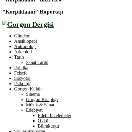
”Korpiklaani” Röportajı
Gündem
Ansiklopedi
Antropoloji
Arkeoloji
Tarih
Sanat Tarihi
Politika
Felsefe
Sosyoloji
Psikoloji
Gorgon Kültür
Sinema
Gorgon Kitaplığı
Müzik & Sanat
Edebiyat
Edebi İncelemeler
Öykü
Bilimkurgu
Söyleşi/Röportaj