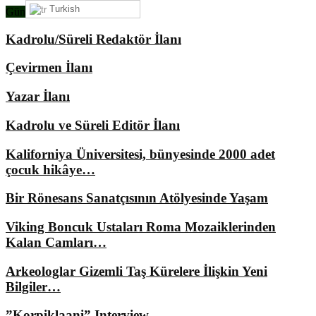
Turkish
Gündemimizde Ne Var?
Kadrolu/Süreli Redaktör İlanı
Çevirmen İlanı
Yazar İlanı
Kadrolu ve Süreli Editör İlanı
Kaliforniya Üniversitesi, bünyesinde 2000 adet
çocuk hikâye…
Bir Rönesans Sanatçısının Atölyesinde Yaşam
Viking Boncuk Ustaları Roma Mozaiklerinden
Kalan Camları…
Arkeologlar Gizemli Taş Kürelere İlişkin Yeni
Bilgiler…
”Korpiklaani” Interview