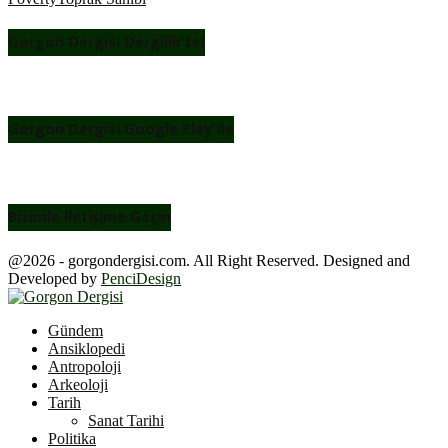
Gorgon Dergisi Dergilik’te!
Gorgon Dergisi Google Play’de
Bizimle İletişime Geçin
@2026 - gorgondergisi.com. All Right Reserved. Designed and
Developed by
PenciDesign
Facebook
Twitter
Youtube
Gündem
Ansiklopedi
Antropoloji
Arkeoloji
Tarih
Sanat Tarihi
Politika