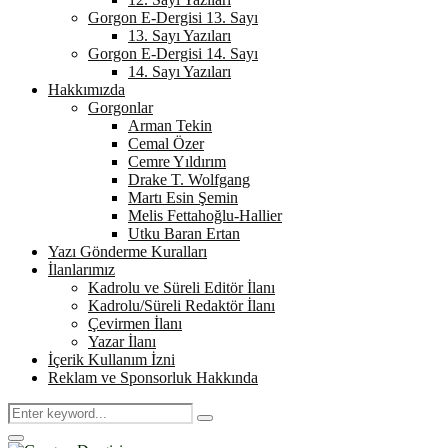
Gorgon E-Dergisi 13. Sayı
13. Sayı Yazıları
Gorgon E-Dergisi 14. Sayı
14. Sayı Yazıları
Hakkımızda
Gorgonlar
Arman Tekin
Cemal Özer
Cemre Yıldırım
Drake T. Wolfgang
Martı Esin Şemin
Melis Fettahoğlu-Hallier
Utku Baran Ertan
Yazı Gönderme Kuralları
İlanlarımız
Kadrolu ve Süreli Editör İlanı
Kadrolu/Süreli Redaktör İlanı
Çevirmen İlanı
Yazar İlanı
İçerik Kullanım İzni
Reklam ve Sponsorluk Hakkında
Search
Search
for:
Primary