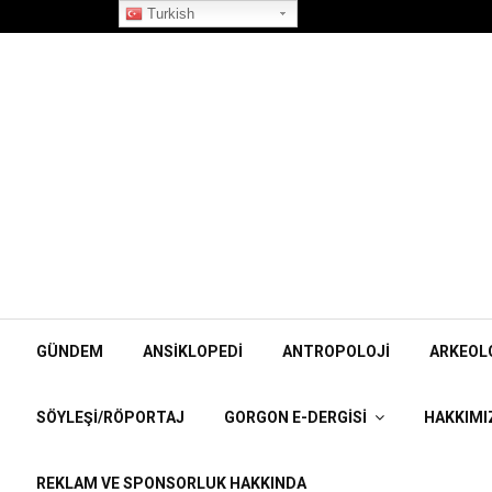
”Korpiklaani” Röportajı
Turkish
GÜNDEM
ANSIKLOPEDI
ANTROPOLOJI
ARKEOL
SÖYLEŞI/RÖPORTAJ
GORGON E-DERGISI
HAKKIMI
REKLAM VE SPONSORLUK HAKKINDA