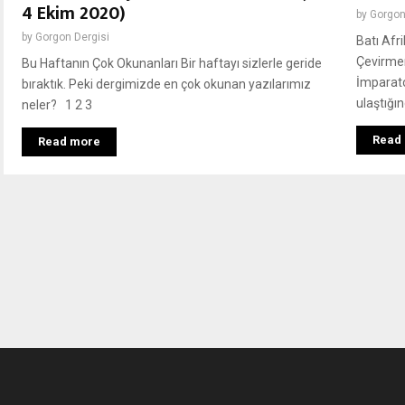
4 Ekim 2020)
by
Gorgon
by
Gorgon Dergisi
Batı Afr
Çevirme
Bu Haftanın Çok Okunanları Bir haftayı sizlerle geride
İmparato
bıraktık. Peki dergimizde en çok okunan yazılarımız
ulaştığı
neler? 1 2 3
Read
Read more