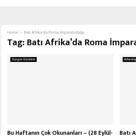
Home
Batı Afrika'da Roma İmparatorluğu
Tag:
Batı Afrika’da Roma İmpar
Gorgon Gündem
Arkeoloj
Bu Haftanın Çok Okunanları – (28 Eylül-
Batı 