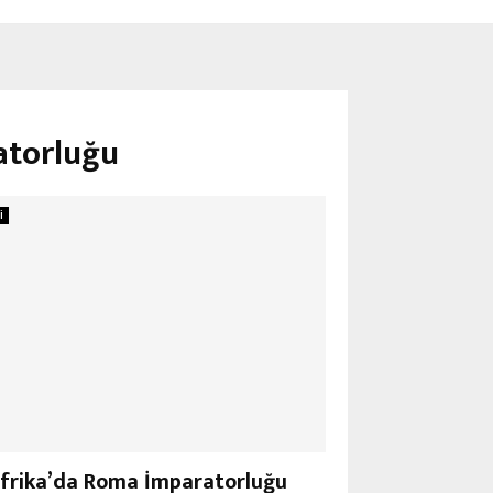
atorluğu
i
Afrika’da Roma İmparatorluğu