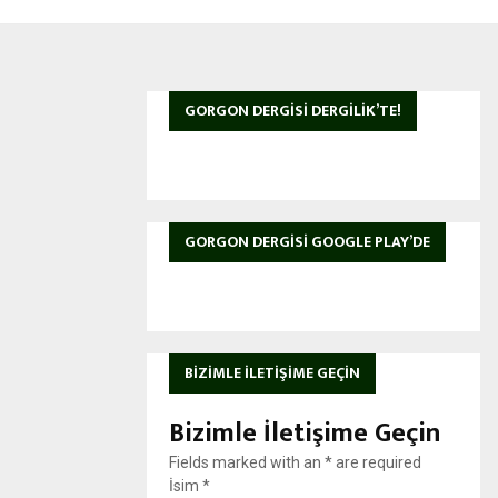
GORGON DERGISI DERGILIK’TE!
GORGON DERGISI GOOGLE PLAY’DE
BIZIMLE İLETIŞIME GEÇIN
Bizimle İletişime Geçin
Fields marked with an
*
are required
İsim
*