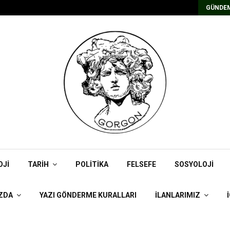
Kadrolu/Süreli Redaktör İlanı
GÜNDEM
OJI
TARIH
POLITIKA
FELSEFE
SOSYOLOJI
ZDA
YAZI GÖNDERME KURALLARI
İLANLARIMIZ