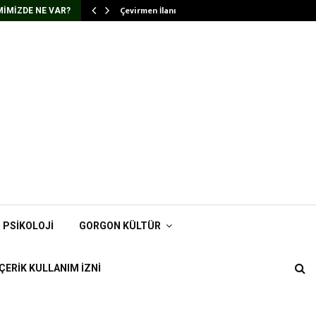
Çevirmen İlanı
IMIZDE NE VAR?
PSIKOLOJI
GORGON KÜLTÜR
İÇERIK KULLANIM İZNI