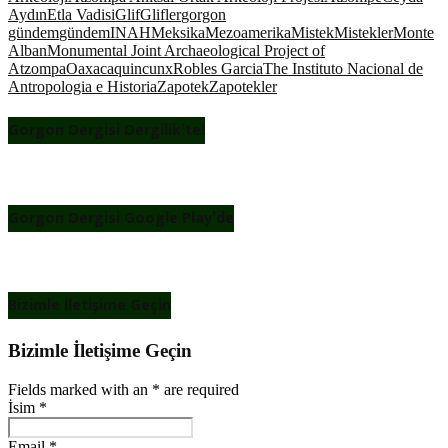
Aydın
Etla Vadisi
Glif
Glifler
gorgon
gündem
gündem
INAH
Meksika
Mezoamerika
Mistek
Mistekler
Monte
Alban
Monumental Joint Archaeological Project of
Atzompa
Oaxaca
quincunx
Robles Garcia
The Instituto Nacional de
Antropologia e Historia
Zapotek
Zapotekler
Gorgon Dergisi Dergilik’te!
Gorgon Dergisi Google Play’de
Bizimle İletişime Geçin
Bizimle İletişime Geçin
Fields marked with an
*
are required
İsim
*
Email
*