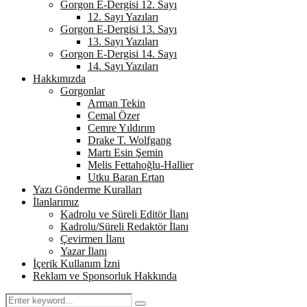
Gorgon E-Dergisi 12. Sayı
12. Sayı Yazıları
Gorgon E-Dergisi 13. Sayı
13. Sayı Yazıları
Gorgon E-Dergisi 14. Sayı
14. Sayı Yazıları
Hakkımızda
Gorgonlar
Arman Tekin
Cemal Özer
Cemre Yıldırım
Drake T. Wolfgang
Martı Esin Şemin
Melis Fettahoğlu-Hallier
Utku Baran Ertan
Yazı Gönderme Kuralları
İlanlarımız
Kadrolu ve Süreli Editör İlanı
Kadrolu/Süreli Redaktör İlanı
Çevirmen İlanı
Yazar İlanı
İçerik Kullanım İzni
Reklam ve Sponsorluk Hakkında
Search