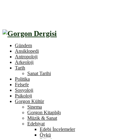
Gündem
Ansiklopedi
Antropoloji
Arkeoloji
Tarih
Sanat Tarihi
Politika
Felsefe
Sosyoloji
Psikoloji
Gorgon Kültür
Sinema
Gorgon Kitaplığı
Müzik & Sanat
Edebiyat
Edebi İncelemeler
Öykü