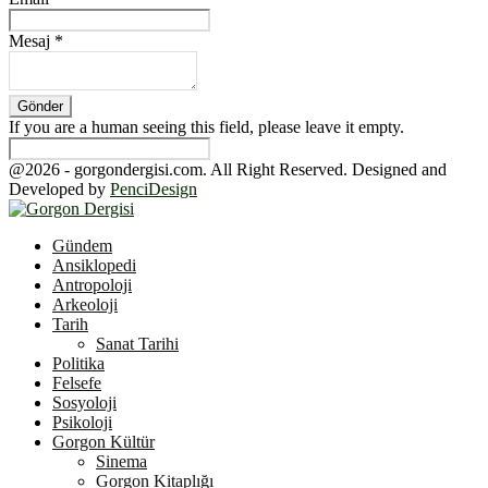
Mesaj
*
If you are a human seeing this field, please leave it empty.
@2026 - gorgondergisi.com. All Right Reserved. Designed and
Developed by
PenciDesign
Facebook
Twitter
Youtube
Gündem
Ansiklopedi
Antropoloji
Arkeoloji
Tarih
Sanat Tarihi
Politika
Felsefe
Sosyoloji
Psikoloji
Gorgon Kültür
Sinema
Gorgon Kitaplığı