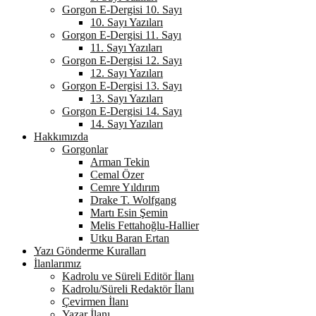
Gorgon E-Dergisi 10. Sayı
10. Sayı Yazıları
Gorgon E-Dergisi 11. Sayı
11. Sayı Yazıları
Gorgon E-Dergisi 12. Sayı
12. Sayı Yazıları
Gorgon E-Dergisi 13. Sayı
13. Sayı Yazıları
Gorgon E-Dergisi 14. Sayı
14. Sayı Yazıları
Hakkımızda
Gorgonlar
Arman Tekin
Cemal Özer
Cemre Yıldırım
Drake T. Wolfgang
Martı Esin Şemin
Melis Fettahoğlu-Hallier
Utku Baran Ertan
Yazı Gönderme Kuralları
İlanlarımız
Kadrolu ve Süreli Editör İlanı
Kadrolu/Süreli Redaktör İlanı
Çevirmen İlanı
Yazar İlanı