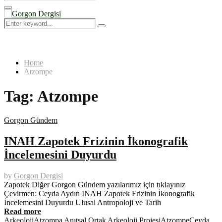
Search
for:
Primary
Menu
Search
Search
for:
Home
Atzompe
Tag:
Atzompe
Gorgon Gündem
INAH Zapotek Frizinin İkonografik
İncelemesini Duyurdu
by
Gorgon Dergisi
Zapotek Diğer Gorgon Gündem yazılarımız için tıklayınız
Çevirmen: Ceyda Aydın INAH Zapotek Frizinin İkonografik
İncelemesini Duyurdu Ulusal Antropoloji ve Tarih
Read more
Arkeoloji
Atzompa Anıtsal Ortak Arkeoloji Projesi
Atzompe
Ceyda