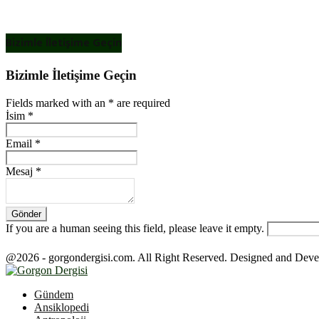
Bizimle İletişime Geçin
Bizimle İletişime Geçin
Fields marked with an
*
are required
İsim
*
Email
*
Mesaj
*
If you are a human seeing this field, please leave it empty.
@2026 - gorgondergisi.com. All Right Reserved. Designed and Dev
Facebook
Twitter
Youtube
Gündem
Ansiklopedi