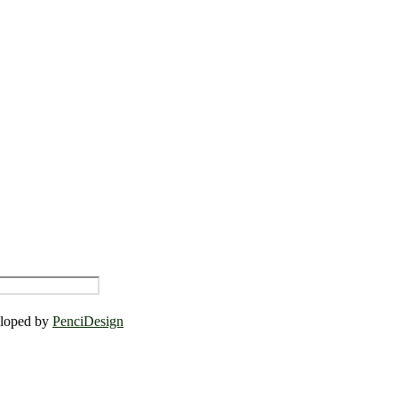
eloped by
PenciDesign