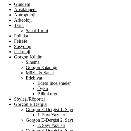
Gündem
Ansiklopedi
Antropoloji
Arkeoloji
Tarih
Sanat Tarihi
Politika
Felsefe
Sosyoloji
Psikoloji
Gorgon Kültür
Sinema
Gorgon Kitaplığı
Müzik & Sanat
Edebiyat
Edebi İncelemeler
Öykü
Bilimkurgu
Söyleşi/Röportaj
Gorgon E-Dergisi
Gorgon E-Dergisi 1. Sayı
1. Sayı Yazıları
Gorgon E-Dergisi 2. Sayı
2. Sayı Yazıları
Gorgon E-Dergisi 3. Sayı