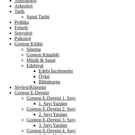
Antropoloji
Arkeoloji
Tarih
Sanat Tarihi
Politika
Felsefe
Sosyoloji
Psikoloji
Gorgon Kültür
Sinema
Gorgon Kitaplığı
Müzik & Sanat
Edebiyat
Edebi İncelemeler
Öykü
Bilimkurgu
Söyleşi/Röportaj
Gorgon E-Dergisi
Gorgon E-Dergisi 1. Sayı
1. Sayı Yazıları
Gorgon E-Dergisi 2. Sayı
2. Sayı Yazıları
Gorgon E-Dergisi 3. Sayı
3. Sayı Yazıları
Gorgon E-Dergisi 4. Sayı