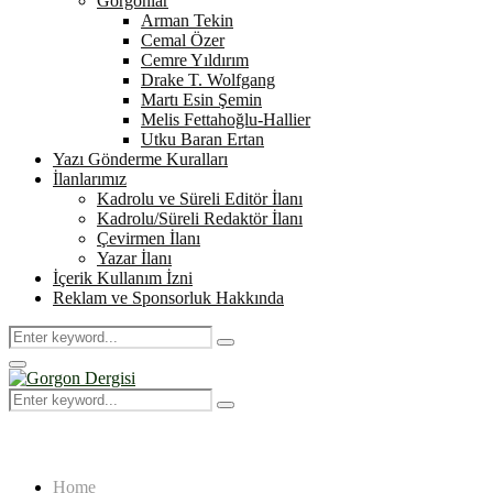
Gorgonlar
Arman Tekin
Cemal Özer
Cemre Yıldırım
Drake T. Wolfgang
Martı Esin Şemin
Melis Fettahoğlu-Hallier
Utku Baran Ertan
Yazı Gönderme Kuralları
İlanlarımız
Kadrolu ve Süreli Editör İlanı
Kadrolu/Süreli Redaktör İlanı
Çevirmen İlanı
Yazar İlanı
İçerik Kullanım İzni
Reklam ve Sponsorluk Hakkında
Search
Search
for:
Primary
Menu
Search
Search
for:
Home