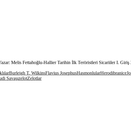
azar: Melis Fettahoğlu-Hallier Tarihin İlk Teröristleri Sicariiler I. Giri
lılar
Burleigh T. Wilkins
Flavius Josephus
Hasmonlular
Herod
ibranice
Jo
udi Savaşı
zelot
Zelotlar