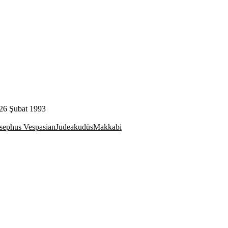
ş 26 Şubat 1993
sephus Vespasian
Judea
kudüs
Makkabi