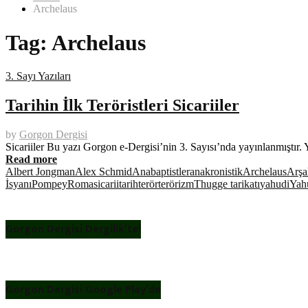
Archelaus
Tag:
Archelaus
3. Sayı Yazıları
Tarihin İlk Teröristleri Sicariiler
by
Gorgon Dergisi
Sicariiler Bu yazı Gorgon e-Dergisi’nin 3. Sayısı’nda yayınlanmıştır. Y
Read more
Albert Jongman
Alex Schmid
Anabaptistler
anakronistik
Archelaus
Arşak
İsyanı
Pompey
Roma
sicarii
tarih
terör
terörizm
Thugge tarikatı
yahudi
Yah
Gorgon Dergisi Dergilik’te!
Gorgon Dergisi Google Play’de