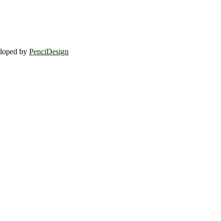
eloped by
PenciDesign