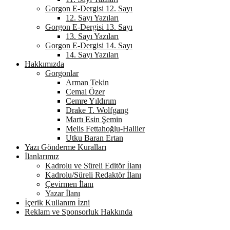
Gorgon E-Dergisi 12. Sayı
12. Sayı Yazıları
Gorgon E-Dergisi 13. Sayı
13. Sayı Yazıları
Gorgon E-Dergisi 14. Sayı
14. Sayı Yazıları
Hakkımızda
Gorgonlar
Arman Tekin
Cemal Özer
Cemre Yıldırım
Drake T. Wolfgang
Martı Esin Şemin
Melis Fettahoğlu-Hallier
Utku Baran Ertan
Yazı Gönderme Kuralları
İlanlarımız
Kadrolu ve Süreli Editör İlanı
Kadrolu/Süreli Redaktör İlanı
Çevirmen İlanı
Yazar İlanı
İçerik Kullanım İzni
Reklam ve Sponsorluk Hakkında