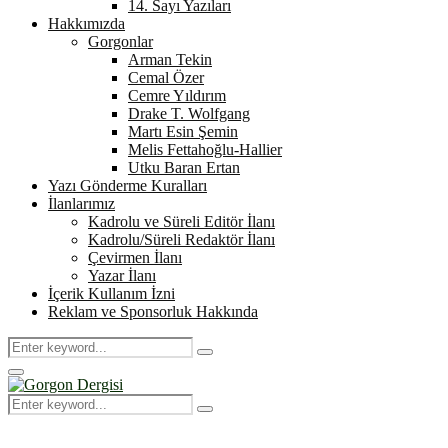
14. Sayı Yazıları
Hakkımızda
Gorgonlar
Arman Tekin
Cemal Özer
Cemre Yıldırım
Drake T. Wolfgang
Martı Esin Şemin
Melis Fettahoğlu-Hallier
Utku Baran Ertan
Yazı Gönderme Kuralları
İlanlarımız
Kadrolu ve Süreli Editör İlanı
Kadrolu/Süreli Redaktör İlanı
Çevirmen İlanı
Yazar İlanı
İçerik Kullanım İzni
Reklam ve Sponsorluk Hakkında
Search
Search
for:
Primary
Menu
Search
Search
for: