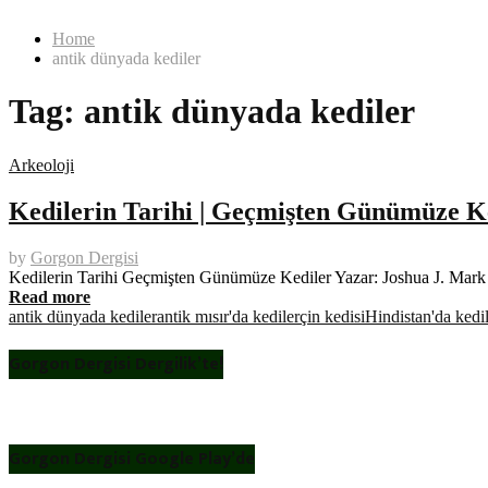
Home
antik dünyada kediler
Tag:
antik dünyada kediler
Arkeoloji
Kedilerin Tarihi | Geçmişten Günümüze K
by
Gorgon Dergisi
Kedilerin Tarihi Geçmişten Günümüze Kediler Yazar: Joshua J. Mark Ç
Read more
antik dünyada kediler
antik mısır'da kediler
çin kedisi
Hindistan'da kedi
Gorgon Dergisi Dergilik’te!
Gorgon Dergisi Google Play’de