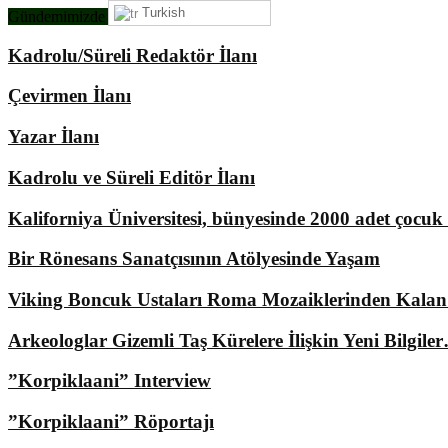
Turkish
Gündemimizde Ne Var?
Kadrolu/Süreli Redaktör İlanı
Çevirmen İlanı
Yazar İlanı
Kadrolu ve Süreli Editör İlanı
Kaliforniya Üniversitesi, bünyesinde 2000 adet çocu
Bir Rönesans Sanatçısının Atölyesinde Yaşam
Viking Boncuk Ustaları Roma Mozaiklerinden Kala
Arkeologlar Gizemli Taş Kürelere İlişkin Yeni Bilgile
”Korpiklaani” Interview
”Korpiklaani” Röportajı