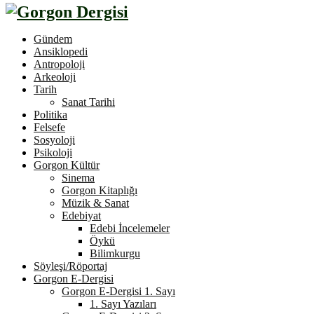
Gündem
Ansiklopedi
Antropoloji
Arkeoloji
Tarih
Sanat Tarihi
Politika
Felsefe
Sosyoloji
Psikoloji
Gorgon Kültür
Sinema
Gorgon Kitaplığı
Müzik & Sanat
Edebiyat
Edebi İncelemeler
Öykü
Bilimkurgu
Söyleşi/Röportaj
Gorgon E-Dergisi
Gorgon E-Dergisi 1. Sayı
1. Sayı Yazıları