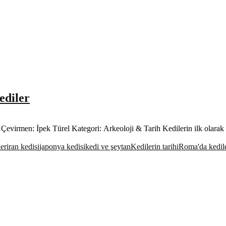
ediler
evirmen: İpek Türel Kategori: Arkeoloji & Tarih Kedilerin ilk olarak 
ler
iran kedisi
japonya kedisi
kedi ve şeytan
Kedilerin tarihi
Roma'da kedil