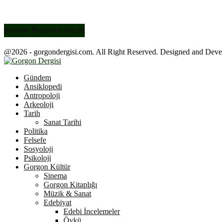
Bizimle İletişime Geçin
@2026 - gorgondergisi.com. All Right Reserved. Designed and Dev
Facebook
Twitter
Youtube
Gündem
Ansiklopedi
Antropoloji
Arkeoloji
Tarih
Sanat Tarihi
Politika
Felsefe
Sosyoloji
Psikoloji
Gorgon Kültür
Sinema
Gorgon Kitaplığı
Müzik & Sanat
Edebiyat
Edebi İncelemeler
Öykü