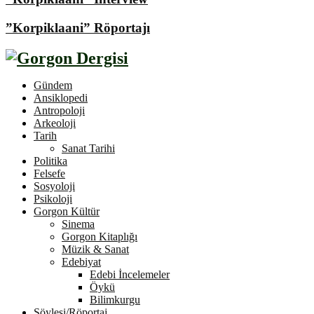
”Korpiklaani” Röportajı
Gündem
Ansiklopedi
Antropoloji
Arkeoloji
Tarih
Sanat Tarihi
Politika
Felsefe
Sosyoloji
Psikoloji
Gorgon Kültür
Sinema
Gorgon Kitaplığı
Müzik & Sanat
Edebiyat
Edebi İncelemeler
Öykü
Bilimkurgu
Söyleşi/Röportaj