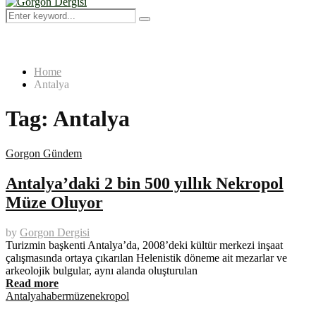
Menu
Search
Search
for:
Home
Antalya
Tag:
Antalya
Gorgon Gündem
Antalya’daki 2 bin 500 yıllık Nekropol
Müze Oluyor
by
Gorgon Dergisi
Turizmin başkenti Antalya’da, 2008’deki kültür merkezi inşaat
çalışmasında ortaya çıkarılan Helenistik döneme ait mezarlar ve
arkeolojik bulgular, aynı alanda oluşturulan
Read more
Antalya
haber
müze
nekropol