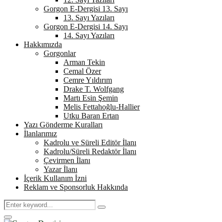
Gorgon E-Dergisi 13. Sayı
13. Sayı Yazıları
Gorgon E-Dergisi 14. Sayı
14. Sayı Yazıları
Hakkımızda
Gorgonlar
Arman Tekin
Cemal Özer
Cemre Yıldırım
Drake T. Wolfgang
Martı Esin Şemin
Melis Fettahoğlu-Hallier
Utku Baran Ertan
Yazı Gönderme Kuralları
İlanlarımız
Kadrolu ve Süreli Editör İlanı
Kadrolu/Süreli Redaktör İlanı
Çevirmen İlanı
Yazar İlanı
İçerik Kullanım İzni
Reklam ve Sponsorluk Hakkında
Search
Search
for:
Primary