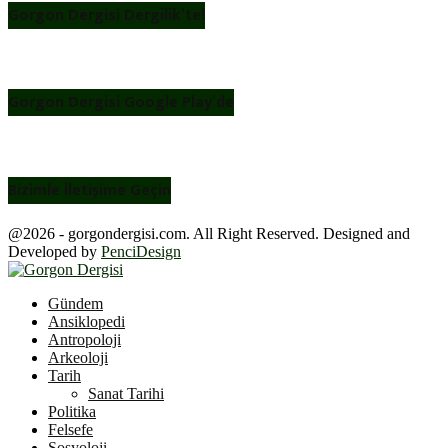
Gorgon Dergisi Dergilik’te!
Gorgon Dergisi Google Play’de
Bizimle İletişime Geçin
@2026 - gorgondergisi.com. All Right Reserved. Designed and
Developed by
PenciDesign
Facebook
Twitter
Youtube
Gündem
Ansiklopedi
Antropoloji
Arkeoloji
Tarih
Sanat Tarihi
Politika
Felsefe
Sosyoloji