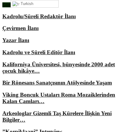
Turkish
Gündemimizde Ne Var?
Kadrolu/Süreli Redaktör İlanı
Çevirmen İlanı
Yazar İlanı
Kadrolu ve Süreli Editör İlanı
Kaliforniya Üniversitesi, bünyesinde 2000 adet
çocuk hikâye…
Bir Rönesans Sanatçısının Atölyesinde Yaşam
Viking Boncuk Ustaları Roma Mozaiklerinden
Kalan Camları…
Arkeologlar Gizemli Taş Kürelere İlişkin Yeni
Bilgiler…
”Korpiklaani” Interview