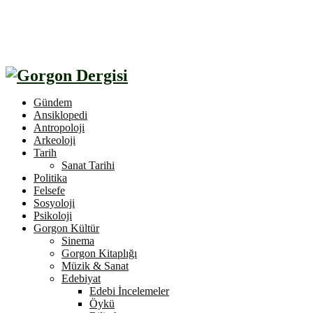
Gündem
Ansiklopedi
Antropoloji
Arkeoloji
Tarih
Sanat Tarihi
Politika
Felsefe
Sosyoloji
Psikoloji
Gorgon Kültür
Sinema
Gorgon Kitaplığı
Müzik & Sanat
Edebiyat
Edebi İncelemeler
Öykü