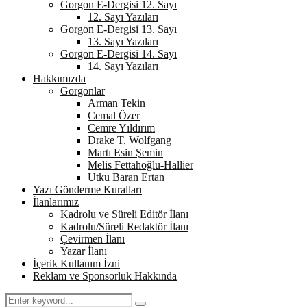
Gorgon E-Dergisi 12. Sayı
12. Sayı Yazıları
Gorgon E-Dergisi 13. Sayı
13. Sayı Yazıları
Gorgon E-Dergisi 14. Sayı
14. Sayı Yazıları
Hakkımızda
Gorgonlar
Arman Tekin
Cemal Özer
Cemre Yıldırım
Drake T. Wolfgang
Martı Esin Şemin
Melis Fettahoğlu-Hallier
Utku Baran Ertan
Yazı Gönderme Kuralları
İlanlarımız
Kadrolu ve Süreli Editör İlanı
Kadrolu/Süreli Redaktör İlanı
Çevirmen İlanı
Yazar İlanı
İçerik Kullanım İzni
Reklam ve Sponsorluk Hakkında
Search