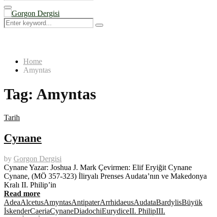
Search
for:
Primary
Menu
Search
Search
for:
Home
Amyntas
Tag:
Amyntas
Tarih
Cynane
by
Gorgon Dergisi
Cynane Yazar: Joshua J. Mark Çevirmen: Elif Eryiğit Cynane
Cynane, (MÖ 357-323) İliryalı Prenses Audata’nın ve Makedonya
Kralı II. Philip’in
Read more
Adea
Alcetus
Amyntas
Antipater
Arrhidaeus
Audata
Bardylis
Büyük
İskender
Caeria
Cynane
Diadochi
Eurydice
II. Philip
III.