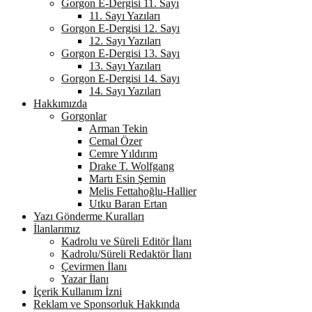
Gorgon E-Dergisi 11. Sayı
11. Sayı Yazıları
Gorgon E-Dergisi 12. Sayı
12. Sayı Yazıları
Gorgon E-Dergisi 13. Sayı
13. Sayı Yazıları
Gorgon E-Dergisi 14. Sayı
14. Sayı Yazıları
Hakkımızda
Gorgonlar
Arman Tekin
Cemal Özer
Cemre Yıldırım
Drake T. Wolfgang
Martı Esin Şemin
Melis Fettahoğlu-Hallier
Utku Baran Ertan
Yazı Gönderme Kuralları
İlanlarımız
Kadrolu ve Süreli Editör İlanı
Kadrolu/Süreli Redaktör İlanı
Çevirmen İlanı
Yazar İlanı
İçerik Kullanım İzni
Reklam ve Sponsorluk Hakkında