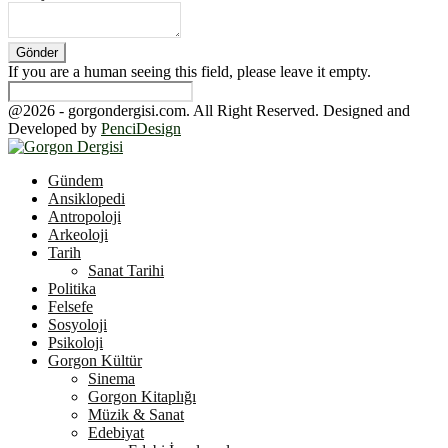
If you are a human seeing this field, please leave it empty.
@2026 - gorgondergisi.com. All Right Reserved. Designed and
Developed by
PenciDesign
Facebook
Twitter
Youtube
Gündem
Ansiklopedi
Antropoloji
Arkeoloji
Tarih
Sanat Tarihi
Politika
Felsefe
Sosyoloji
Psikoloji
Gorgon Kültür
Sinema
Gorgon Kitaplığı
Müzik & Sanat
Edebiyat