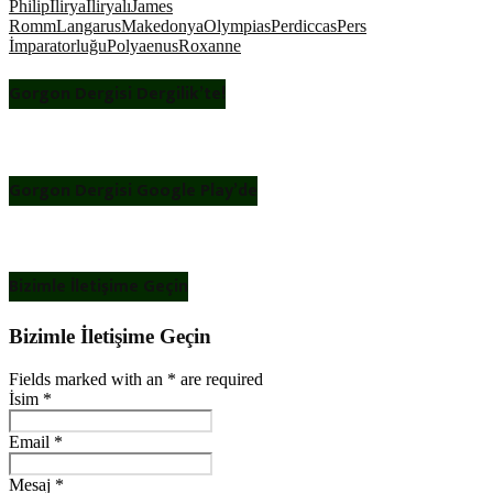
Philip
İlirya
İliryalı
James
Romm
Langarus
Makedonya
Olympias
Perdiccas
Pers
İmparatorluğu
Polyaenus
Roxanne
Gorgon Dergisi Dergilik’te!
Gorgon Dergisi Google Play’de
Bizimle İletişime Geçin
Bizimle İletişime Geçin
Fields marked with an
*
are required
İsim
*
Email
*
Mesaj
*