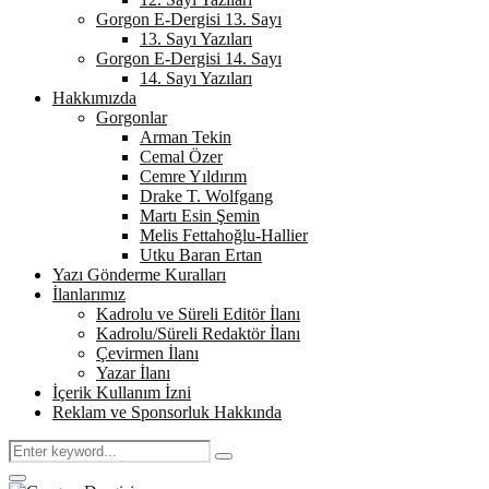
Gorgon E-Dergisi 13. Sayı
13. Sayı Yazıları
Gorgon E-Dergisi 14. Sayı
14. Sayı Yazıları
Hakkımızda
Gorgonlar
Arman Tekin
Cemal Özer
Cemre Yıldırım
Drake T. Wolfgang
Martı Esin Şemin
Melis Fettahoğlu-Hallier
Utku Baran Ertan
Yazı Gönderme Kuralları
İlanlarımız
Kadrolu ve Süreli Editör İlanı
Kadrolu/Süreli Redaktör İlanı
Çevirmen İlanı
Yazar İlanı
İçerik Kullanım İzni
Reklam ve Sponsorluk Hakkında
Search
Search
for:
Primary