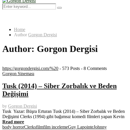
Menu
Search
Search
for:
Home
Author
Gorgon Dergisi
Author:
Gorgon Dergisi
https://gorgondergisi.com/%20
-
573 Posts
-
8 Comments
Gorgon Sineması
Tusk (2014) – Siber Zorbalık ve Beden
Değişimi
by
Gorgon Dergisi
Tusk Yazar: Büşra Erturan Tusk (2014) – Siber Zorbalık ve Beden
Değişimi Clerks (1994) gibi bağımsız komedi filmleri yapan Kevin
Read more
body horror
Clerks
film
film inceleme
Guy Lapointe
Johnny