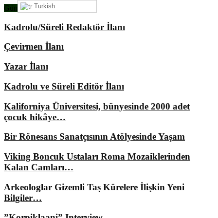
Turkish
Gündemimizde Ne Var?
Kadrolu/Süreli Redaktör İlanı
Çevirmen İlanı
Yazar İlanı
Kadrolu ve Süreli Editör İlanı
Kaliforniya Üniversitesi, bünyesinde 2000 adet
çocuk hikâye…
Bir Rönesans Sanatçısının Atölyesinde Yaşam
Viking Boncuk Ustaları Roma Mozaiklerinden
Kalan Camları…
Arkeologlar Gizemli Taş Kürelere İlişkin Yeni
Bilgiler…
”Korpiklaani” Interview