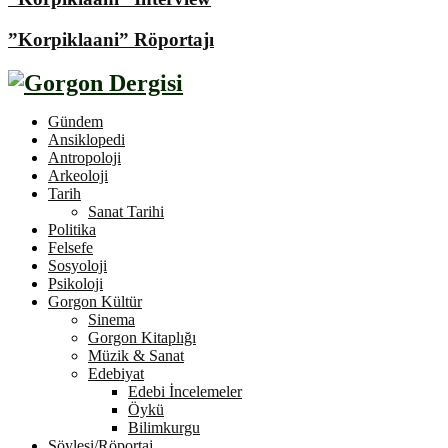
”Korpiklaani” Röportajı
Gündem
Ansiklopedi
Antropoloji
Arkeoloji
Tarih
Sanat Tarihi
Politika
Felsefe
Sosyoloji
Psikoloji
Gorgon Kültür
Sinema
Gorgon Kitaplığı
Müzik & Sanat
Edebiyat
Edebi İncelemeler
Öykü
Bilimkurgu
Söyleşi/Röportaj