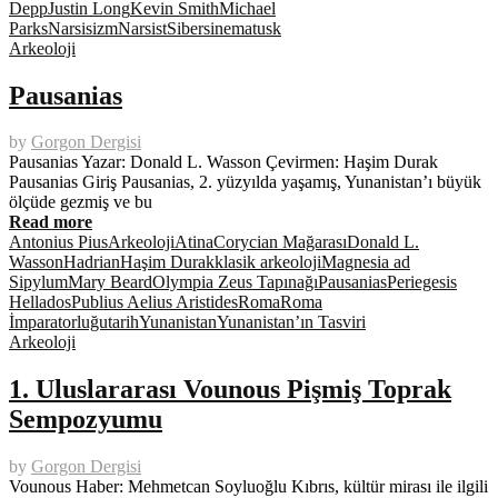
Depp
Justin Long
Kevin Smith
Michael
Parks
Narsisizm
Narsist
Siber
sinema
tusk
Arkeoloji
Pausanias
by
Gorgon Dergisi
Pausanias Yazar: Donald L. Wasson Çevirmen: Haşim Durak
Pausanias Giriş Pausanias, 2. yüzyılda yaşamış, Yunanistan’ı büyük
ölçüde gezmiş ve bu
Read more
Antonius Pius
Arkeoloji
Atina
Corycian Mağarası
Donald L.
Wasson
Hadrian
Haşim Durak
klasik arkeoloji
Magnesia ad
Sipylum
Mary Beard
Olympia Zeus Tapınağı
Pausanias
Periegesis
Hellados
Publius Aelius Aristides
Roma
Roma
İmparatorluğu
tarih
Yunanistan
Yunanistan’ın Tasviri
Arkeoloji
1. Uluslararası Vounous Pişmiş Toprak
Sempozyumu
by
Gorgon Dergisi
Vounous Haber: Mehmetcan Soyluoğlu Kıbrıs, kültür mirası ile ilgili