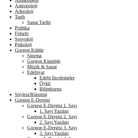
Ansiklopedi
Antropoloji
Arkeoloji
Tarih
Sanat Tarihi
Politika
Felsefe
Sosyoloji
Psikoloji
Gorgon Kültür
Sinema
Gorgon Kitaplığı
Müzik & Sanat
Edebiyat
Edebi İncelemeler
Öykü
Bilimkurgu
Söyleşi/Röportaj
Gorgon E-Dergisi
Gorgon E-Dergisi 1. Sayı
1. Sayı Yazıları
Gorgon E-Dergisi 2. Sayı
2. Sayı Yazıları
Gorgon E-Dergisi 3. Sayı
3. Sayı Yazıları