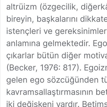
altrüizm (özgecilik, diğerk
bireyin, başkalarını dikkat
istençleri ve gereksinimle
anlamına gelmektedir. Egois
çıkarlar bütün diğer moti
(Becker, 1976: 817). Egoiz
gelen ego sözcüğünden tü
kavramsallaştırmasının be
iki değişkeni vardır. Betims