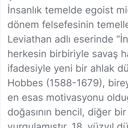
İnsanlık temelde egoist m
dönem felsefesinin temeller
Leviathan adlı eserinde “İ
herkesin birbiriyle savaş 
ifadesiyle yeni bir ahlak 
Hobbes (1588-1679), bireys
en esas motivasyonu oldu
doğasının bencil, diğer bi
vurgulamıştır. 18. yüzyıl 