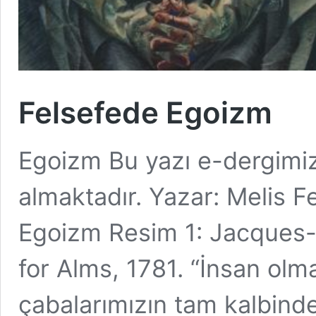
Felsefede Egoizm
Egoizm Bu yazı e-dergimizi
almaktadır. Yazar: Melis F
Egoizm Resim 1: Jacques-L
for Alms, 1781. “İnsan ol
çabalarımızın tam kalbinde 