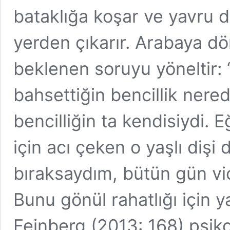
bataklığa koşar ve yavru do
yerden çıkarır. Arabaya 
beklenen soruyu yöneltir:
bahsettiğin bencillik nered
bencilliğin ta kendisiydi. 
için acı çeken o yaşlı diş
bıraksaydım, bütün gün v
Bunu gönül rahatlığı için 
Feinberg (2013: 168) psik