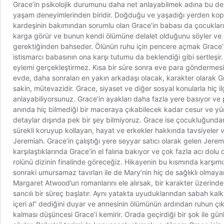
Grace’in psikolojik durumunu daha net anlayabilmek adına bu det
yaşam deneyimlerinden biridir. Doğduğu ve yaşadığı yerden kopar
kardeşinin bakımından sorumlu olan Grace’in babası da çocukların
karga görür ve bunun kendi ölümüne delalet olduğunu söyler ve h
gerektiğinden bahseder. Ölünün ruhu için pencere açmak Grace’in
istismarcı babasının ona karşı tutumu da beklendiği gibi sertleş
eylemi gerçekleştirmez. Kısa bir süre sonra eve para göndermesi
evde, daha sonraları en yakın arkadaşı olacak, karakter olarak G
sakin, mütevazidir. Grace, siyaset ve diğer sosyal konularla hiç il
anlayabiliyorsunuz. Grace’in ayakları daha fazla yere basıyor ve 
anında hiç bilmediği bir maceraya çıkabilecek kadar cesur ve yüre
detaylar dışında pek bir şey bilmiyoruz. Grace ise çocukluğunda
sürekli koruyup kollayan, hayat ve erkekler hakkında tavsiyeler 
Jeremiah. Grace’in çalıştığı yere seyyar satıcı olarak gelen Jeremia
karşılaştıklarında Grace’in el falına bakıyor ve çok fazla acı d
rolünü dizinin finalinde göreceğiz. Hikayenin bu kısmında karşımız
sonraki umursamaz tavırları ile de Mary’nin hiç de sağlıklı olma
Margaret Atwood’un romanlarını ele alırsak, bir karakter üzerinden 
sancılı bir süreç başlatır. Aynı yatakta uyuduklarından sabah ka
içeri al” dediğini duyar ve annesinin ölümünün ardından ruhun ç
kalması düşüncesi Grace’i kemirir. Orada geçirdiği bir şok ile gü