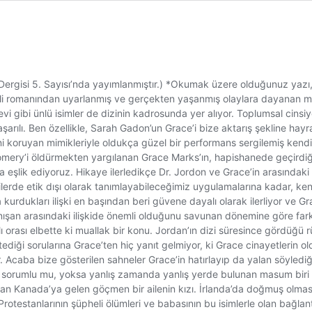
ergisi 5. Sayısı’nda yayımlanmıştır.) *Okumak üzere olduğunuz yazı, Al
mli romanından uyarlanmış ve gerçekten yaşanmış olaylara dayanan min
gibi ünlü isimler de dizinin kadrosunda yer alıyor. Toplumsal cinsiyet
ılı. Ben özellikle, Sarah Gadon’un Grace’i bize aktarış şekline hayran
ni koruyan mimikleriyle oldukça güzel bir performans sergilemiş kendi
y’i öldürmekten yargılanan Grace Marks’ın, hapishanede geçirdiği 15 
a eşlik ediyoruz. Hikaye ilerledikçe Dr. Jordon ve Grace’in arasındaki
dilerde etik dışı olarak tanımlayabileceğimiz uygulamalarına kadar, 
urdukları ilişki en başından beri güvene dayalı olarak ilerliyor ve G
danışan arasındaki ilişkide önemli olduğunu savunan dönemine göre far
lı orası elbette ki muallak bir konu. Jordan’ın dizi süresince gördüğü 
istediği sorularına Grace’ten hiç yanıt gelmiyor, ki Grace cinayetlerin 
aşıyor. Acaba bize gösterilen sahneler Grace’in hatırlayıp da yalan söyle
 sorumlu mu, yoksa yanlış zamanda yanlış yerde bulunan masum biri mi
dan Kanada’ya gelen göçmen bir ailenin kızı. İrlanda’da doğmuş olması
Protestanlarının şüpheli ölümleri ve babasının bu isimlerle olan bağlan