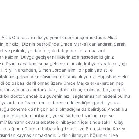
ias Grace isimli diziye yönelik spoiler içermektedir. Alias
i bir dizi. Dizinin başrolünde Grace Marks’ı canlandıran Sarah
 ve psikolojiye dair birçok detay barındıran başarılı
 kaldım. Duygu geçişlerini iliklerinizde hissedebildiğiniz
si. Dizinin ana konusuna gelecek olursak, kahya olarak çalıştığı
yılın ardından, Simon Jordan isimli bir psikiyatrist ile
 ilişkinin gelişim ve değişimine de tanık oluyoruz. Hapishanedeki
kendi öz babası dahil olmak üzere Grace Marks erkeklerden hep
race’in zamanla Jordan’a karşı daha da açık olmaya başladığını
klı bir doktor, ancak bu güvenin hızlı sağlanmasının nedeni bu mu
rüyalarda da Grace’ten ne derece etkilendiğini görebiliyoruz.
olduğu döneme dair hiçbir anısı olmadığını da belirtiyor. Ancak bu
diği görüntülerden mi ibaret, yoksa sadece bizim için görsel
? Bunların cevabı elbette ki hikayenin içerisinde saklı. Olay
na rağmen Grace’in babası İngiliz asıllı ve Protestandır. Kuzey
tısından kaynaklanmaktadır. Dizinin ilerleyen bölümlerini ve