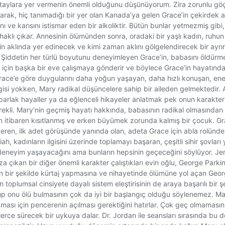
aylara yer vermenin önemli olduğunu düşünüyorum. Zira zorunlu göç, t
ak, hiç tanımadığı bir yer olan Kanada’ya gelen Grace’in çekirdek ai
ı ve karısını istismar eden bir alkoliktir. Bütün bunlar yetmezmiş g
aklı çıkar. Annesinin ölümünden sonra, oradaki bir yaşlı kadın, ruhu
 aklında yer edinecek ve kimi zaman aklını gölgelendirecek bir ayrın
ir. Şiddetin her türlü boyutunu deneyimleyen Grace’in, babasını öldü
 için başka bir eve çalışmaya gönderir ve böylece Grace’in hayatında
race’e göre duygularını daha yoğun yaşayan, daha hızlı konuşan, enerj
gisi yokken, Mary radikal düşüncelere sahip bir aileden gelmektedir. Ar
parlak hayaller ya da eğlenceli hikayeler anlatmak pek onun karakterine
kli. Mary’nin geçmiş hayatı hakkında, babasının radikal olmasından kay
n itibaren kısıtlanmış ve erken büyümek zorunda kalmış bir çocuk. G
veren, ilk adet görüşünde yanında olan, adeta Grace için abla rolünde
h, kadınların ilgisini üzerinde toplamayı başaran, çeşitli sihir şovları
olu deneyim yaşayacağını ama bunların hepsinin geçeceğini söylüyor. J
a çıkan bir diğer önemli karakter çalıştıkları evin oğlu, George Parki
yan bir şekilde kürtaj yapmasına ve nihayetinde ölümüne yol açan Geor
toplumsal cinsiyete dayalı sistem eleştirisinin de araya başarılı bir şe
lkıp onu ölü bulmasının çok da iyi bir başlangıç olduğu söylenemez. M
ıkması için pencerenin açılması gerektiğini hatırlar. Çok geç olmama
nlerce sürecek bir uykuya dalar. Dr. Jordan ile seansları sırasında bu