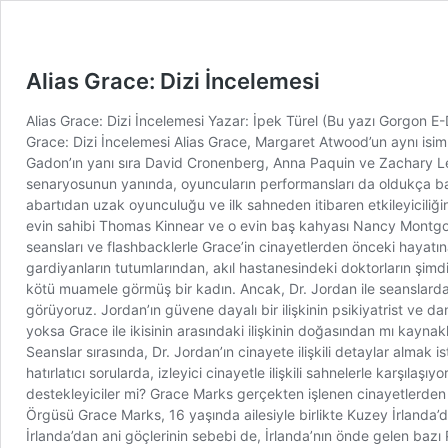
Alias Grace: Dizi İncelemesi
Alias Grace: Dizi İncelemesi Yazar: İpek Türel (Bu yazı Gorgon E-D
Grace: Dizi İncelemesi Alias Grace, Margaret Atwood’un aynı isi
Gadon’ın yanı sıra David Cronenberg, Anna Paquin ve Zachary Levi 
senaryosunun yanında, oyuncuların performansları da oldukça başar
abartıdan uzak oyunculuğu ve ilk sahneden itibaren etkileyiciliği
evin sahibi Thomas Kinnear ve o evin baş kahyası Nancy Montgomer
seansları ve flashbacklerle Grace’in cinayetlerden önceki hayatın
gardiyanların tutumlarından, akıl hastanesindeki doktorların şim
kötü muamele görmüş bir kadın. Ancak, Dr. Jordan ile seanslarda k
görüyoruz. Jordan’ın güvene dayalı bir ilişkinin psikiyatrist ve 
yoksa Grace ile ikisinin arasındaki ilişkinin doğasından mı kaynak
Seanslar sırasında, Dr. Jordan’ın cinayete ilişkili detaylar almak 
hatırlatıcı sorularda, izleyici cinayetle ilişkili sahnelerle karşıl
destekleyiciler mi? Grace Marks gerçekten işlenen cinayetlerden
Örgüsü Grace Marks, 16 yaşında ailesiyle birlikte Kuzey İrlanda’
İrlanda’dan ani göçlerinin sebebi de, İrlanda’nın önde gelen bazı 