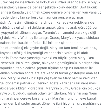
ek başına insanların psikolojik durumları üzerinde etkisi büyük
lesindeki yaşamı da benzer şekilde kolay değildir. Dört küçük
ibi, annesi Kanada’ya gitmek üzere gemiye binerlerken yan yana üç
n bedenden çıkıp serbest kalması için pencere açılması
tıdır. Annesinin ölümünün ardından, Kanada’ya geldiklerinde
rme düşünceleri zihnini doldurur ancak günah olarak gördüğü bu
 yepyeni bir dönem başlar. Toronto’da hizmetçi olarak geldiği
i dolu Mary Whitney ile tanışır. Grace, Mary’ye kıyasla oldukça
alarındaki karakter farkını ikisinin bakışlarından dahi
 oturtabildiğiniz şeyler değil. Mary ise tam tersi, hayat dolu,
naklı çiftliğini kaybettiği ve annesinin vefatı gibi ufak
race’in Toronto’da yaşadığı evdeki en büyük şansı Mary. Onu
 denebilir. Bu süreç içinde, hikayede gördüğümüz bir diğer isim
 yapabilen, tabiri caizse şeytan tüyüne sahip bir karakter. İlk
eremiah buradan sonra ara ara kendini tekrar gösteriyor ama asıl
nson. Mary ile yasak bir ilişki yaşayan ve Mary hamile kaldıktan
ge, dönemin patriark düzeninin adeta kanlı canlı bir yansıması.
kilde yedirildiğini görebiliriz. Mary’nin ölümü, Grace için oldukça
ary’yi ölü bulduğu sabah odayı temizlerken, Mary’nin ona “beni
sını umarak pencereye koşar ancak Mary’nin ruhunun eve kapalı
 dönemden bahseder ancak dönemle ilgili hiçbir anısı olmadığını da