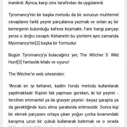
inanılırdı. Ayrıca, karşı cins tarafından da uygulanırdı.
Tyromancy’nin bir başka metodu da bir sorunun muhtemel
cevaplarını farklı peynir parçalarına yazmak ve onları aç bir
kemirgenin bulunduğu kafese koymaktı. Fare hangi parçayı
yerse o doğru cevaptı. Kehanetin bu yöntemi aynı zamanda
Myomancy’nin
[2]
başka bir formudur.
Bugün Tyromancy’yi bulacağınız yer, The Witcher 3: Wild
Hunt
[3]
fantastik kitabı ve oyunu!
The Witcher’ın web sitesinden:
“Ancak en iyi kehanet, kadim fondü metodu kullanılarak
yapılmaktadır. Kişinin tek yapması gereken, iki tür peyniri -
tercihen emmantel ya da gravyer peyniri- beyaz şarapta ya
da gerektiğinde kuru elma şarabında eritmesidir. Sonra kişi
bir ekmek parçasını ortaya çıkan yoğun çorba kıvamındaki
karışıma uzun bir çubuk kullanarak batırmalı ve o sırada