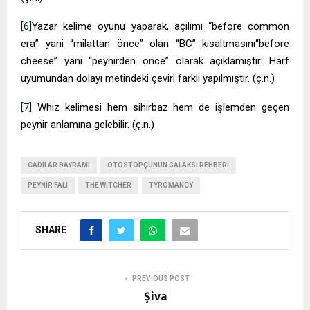
[6]
Yazar kelime oyunu yaparak, açılımı “before common
era” yani “milattan önce” olan “BC” kısaltmasını“before
cheese” yani “peynirden önce” olarak açıklamıştır. Harf
uyumundan dolayı metindeki çeviri farklı yapılmıştır. (ç.n.)
[7]
Whiz kelimesi hem sihirbaz hem de işlemden geçen
peynir anlamına gelebilir. (ç.n.)
CADILAR BAYRAMI
OTOSTOPÇUNUN GALAKSI REHBERI
PEYNIR FALI
THE WITCHER
TYROMANCY
SHARE
PREVIOUS POST
Şiva