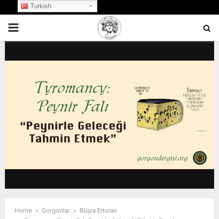
Turkish
PRIMARY
MENU
Home
Gorgonlar
Büşra Erturan