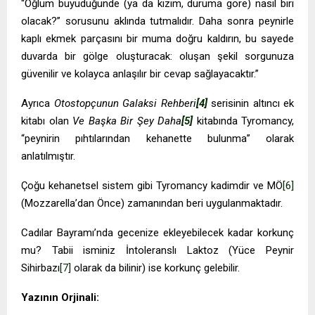
“Oğlum büyüdüğünde (ya da kızım, duruma göre) nasıl biri
olacak?” sorusunu aklında tutmalıdır. Daha sonra peynirle
kaplı ekmek parçasını bir muma doğru kaldırın, bu sayede
duvarda bir gölge oluşturacak: oluşan şekil sorgunuza
güvenilir ve kolayca anlaşılır bir cevap sağlayacaktır.”
Ayrıca
Otostopçunun Galaksi Rehberi
[4]
serisinin altıncı ek
kitabı olan
Ve Başka Bir Şey Daha
[5]
kitabında Tyromancy,
“peynirin pıhtılarından kehanette bulunma” olarak
anlatılmıştır.
Çoğu kehanetsel sistem gibi Tyromancy kadimdir ve MÖ
[6]
(Mozzarella’dan Önce) zamanından beri uygulanmaktadır.
Cadılar Bayramı’nda gecenize ekleyebilecek kadar korkunç
mu? Tabii isminiz İntoleranslı Laktoz (Yüce Peynir
Sihirbazı
[7]
olarak da bilinir) ise korkunç gelebilir.
Yazının Orjinali: