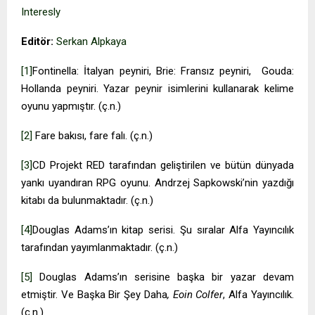
Interesly
Editör:
Serkan Alpkaya
[1]
Fontinella: İtalyan peyniri, Brie: Fransız peyniri, Gouda:
Hollanda peyniri. Yazar peynir isimlerini kullanarak kelime
oyunu yapmıştır. (ç.n.)
[2]
Fare bakısı, fare falı. (ç.n.)
[3]
CD Projekt RED tarafından geliştirilen ve bütün dünyada
yankı uyandıran RPG oyunu. Andrzej Sapkowski’nin yazdığı
kitabı da bulunmaktadır. (ç.n.)
[4]
Douglas Adams’ın kitap serisi. Şu sıralar Alfa Yayıncılık
tarafından yayımlanmaktadır. (ç.n.)
[5]
Douglas Adams’ın serisine başka bir yazar devam
etmiştir. Ve Başka Bir Şey Daha
, Eoin Colfer
, Alfa Yayıncılık.
(ç.n.)