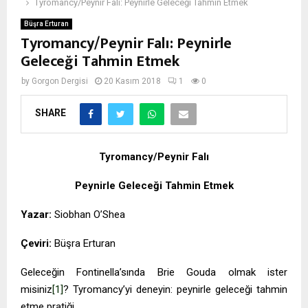
Tyromancy/Peynir Falı: Peynirle Geleceği Tahmin Etmek
Büşra Erturan
Tyromancy/Peynir Falı: Peynirle
Geleceği Tahmin Etmek
by
Gorgon Dergisi
20 Kasım 2018
1
0
SHARE
Tyromancy/Peynir Falı
Peynirle Geleceği Tahmin Etmek
Yazar:
Siobhan O’Shea
Çeviri:
Büşra Erturan
Geleceğin Fontinella’sında Brie Gouda olmak ister
misiniz
[1]
? Tyromancy’yi deneyin: peynirle geleceği tahmin
etme pratiği.