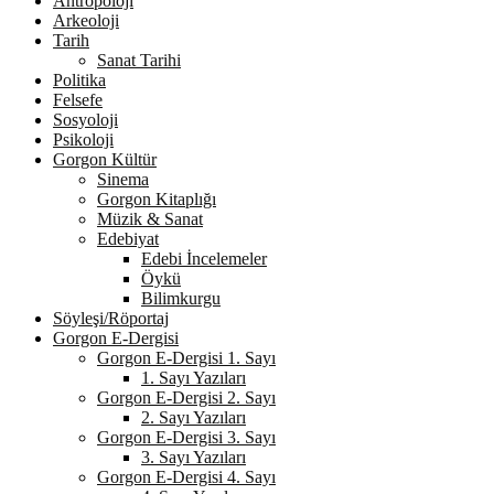
Antropoloji
Arkeoloji
Tarih
Sanat Tarihi
Politika
Felsefe
Sosyoloji
Psikoloji
Gorgon Kültür
Sinema
Gorgon Kitaplığı
Müzik & Sanat
Edebiyat
Edebi İncelemeler
Öykü
Bilimkurgu
Söyleşi/Röportaj
Gorgon E-Dergisi
Gorgon E-Dergisi 1. Sayı
1. Sayı Yazıları
Gorgon E-Dergisi 2. Sayı
2. Sayı Yazıları
Gorgon E-Dergisi 3. Sayı
3. Sayı Yazıları
Gorgon E-Dergisi 4. Sayı