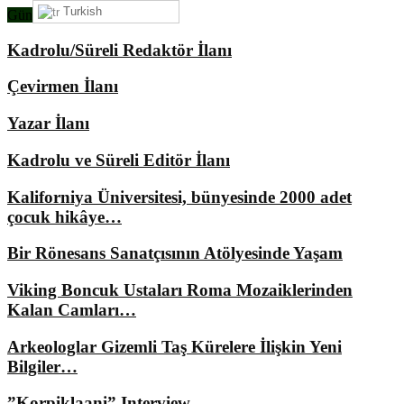
Turkish
Gündemimizde Ne Var?
Kadrolu/Süreli Redaktör İlanı
Çevirmen İlanı
Yazar İlanı
Kadrolu ve Süreli Editör İlanı
Kaliforniya Üniversitesi, bünyesinde 2000 adet
çocuk hikâye…
Bir Rönesans Sanatçısının Atölyesinde Yaşam
Viking Boncuk Ustaları Roma Mozaiklerinden
Kalan Camları…
Arkeologlar Gizemli Taş Kürelere İlişkin Yeni
Bilgiler…
”Korpiklaani” Interview