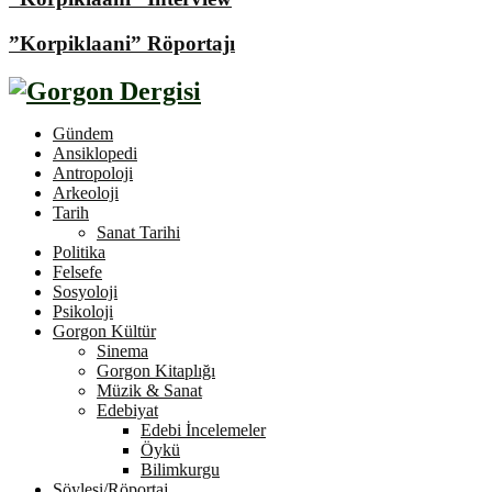
”Korpiklaani” Röportajı
Gündem
Ansiklopedi
Antropoloji
Arkeoloji
Tarih
Sanat Tarihi
Politika
Felsefe
Sosyoloji
Psikoloji
Gorgon Kültür
Sinema
Gorgon Kitaplığı
Müzik & Sanat
Edebiyat
Edebi İncelemeler
Öykü
Bilimkurgu
Söyleşi/Röportaj