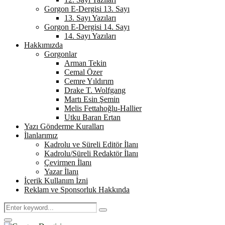
Gorgon E-Dergisi 13. Sayı
13. Sayı Yazıları
Gorgon E-Dergisi 14. Sayı
14. Sayı Yazıları
Hakkımızda
Gorgonlar
Arman Tekin
Cemal Özer
Cemre Yıldırım
Drake T. Wolfgang
Martı Esin Şemin
Melis Fettahoğlu-Hallier
Utku Baran Ertan
Yazı Gönderme Kuralları
İlanlarımız
Kadrolu ve Süreli Editör İlanı
Kadrolu/Süreli Redaktör İlanı
Çevirmen İlanı
Yazar İlanı
İçerik Kullanım İzni
Reklam ve Sponsorluk Hakkında
Search
Search
for:
Primary