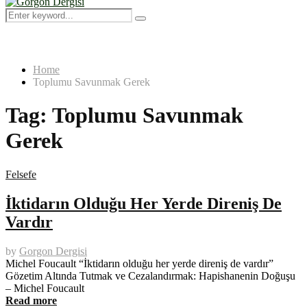
Menu
Search
Search
for:
Home
Toplumu Savunmak Gerek
Tag:
Toplumu Savunmak
Gerek
Felsefe
İktidarın Olduğu Her Yerde Direniş De
Vardır
by
Gorgon Dergisi
Michel Foucault “İktidarın olduğu her yerde direniş de vardır”
Gözetim Altında Tutmak ve Cezalandırmak: Hapishanenin Doğuşu
– Michel Foucault
Read more