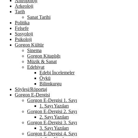
Antropoloji
Arkeoloji
Tarih
Sanat Tarihi
Politika
Felsefe
Sosyoloji
Psikoloji
Gorgon Kültür
Sinema
Gorgon Kitaplığı
Müzik & Sanat
Edebiyat
Edebi İncelemeler
Öykü
Bilimkurgu
Söyleşi/Röportaj
Gorgon E-Dergisi
Gorgon E-Dergisi 1. Sayı
1. Sayı Yazıları
Gorgon E-Dergisi 2. Sayı
2. Sayı Yazıları
Gorgon E-Dergisi 3. Sayı
3. Sayı Yazıları
Gorgon E-Dergisi 4. Sayı