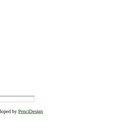
eloped by
PenciDesign