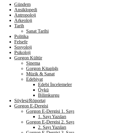
Gündem
Ansiklopedi
Antropoloji
Arkeoloji
Tarih
Sanat Tarihi
Politika
Felsefe
Sosyoloji
Psikoloji
Gorgon Kültür
Sinema
Gorgon Kitaplığı
Müzik & Sanat
Edebiyat
Edebi İncelemeler
Öykü
Bilimkurgu
Söyleşi/Röportaj
Gorgon E-Dergisi
Gorgon E-Dergisi 1. Sayı
1. Sayı Yazıları
Gorgon E-Dergisi 2. Sayı
2. Sayı Yazıları
Gorgon E-Dergisi 3. Sayı