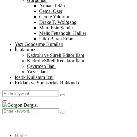
Gorgonlar
Arman Tekin
Cemal Özer
Cemre Yıldırım
Drake T. Wolfgang
Martı Esin Şemin
Melis Fettahoğlu-Hallier
Utku Baran Ertan
Yazı Gönderme Kuralları
İlanlarımız
Kadrolu ve Süreli Editör İlanı
Kadrolu/Süreli Redaktör İlanı
Çevirmen İlanı
Yazar İlanı
İçerik Kullanım İzni
Reklam ve Sponsorluk Hakkında
Search
Search
for:
Primary
Menu
Search
Search
for:
Home