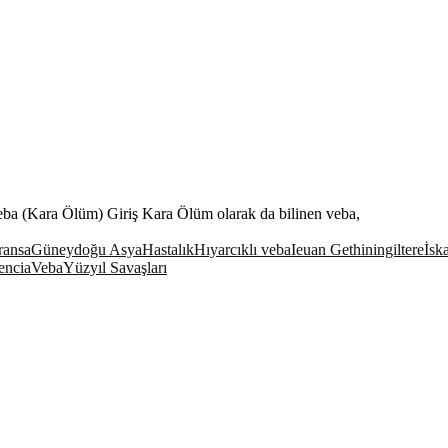
a (Kara Ölüm) Giriş Kara Ölüm olarak da bilinen veba,
ransa
Güneydoğu Asya
Hastalık
Hıyarcıklı veba
Ieuan Gethin
ingiltere
İsk
encia
Veba
Yüzyıl Savaşları