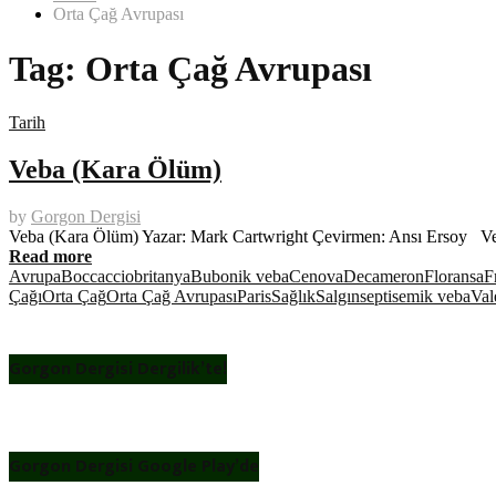
Orta Çağ Avrupası
Tag:
Orta Çağ Avrupası
Tarih
Veba (Kara Ölüm)
by
Gorgon Dergisi
Veba (Kara Ölüm) Yazar: Mark Cartwright Çevirmen: Ansı Ersoy Veb
Read more
Avrupa
Boccaccio
britanya
Bubonik veba
Cenova
Decameron
Floransa
F
Çağı
Orta Çağ
Orta Çağ Avrupası
Paris
Sağlık
Salgın
septisemik veba
Val
Gorgon Dergisi Dergilik’te!
Gorgon Dergisi Google Play’de