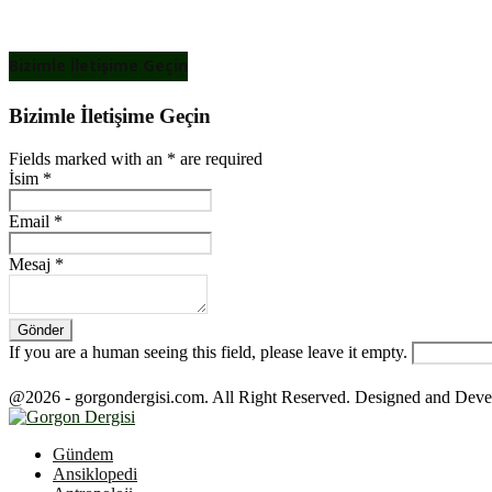
Bizimle İletişime Geçin
Bizimle İletişime Geçin
Fields marked with an
*
are required
İsim
*
Email
*
Mesaj
*
If you are a human seeing this field, please leave it empty.
@2026 - gorgondergisi.com. All Right Reserved. Designed and Dev
Facebook
Twitter
Youtube
Gündem
Ansiklopedi