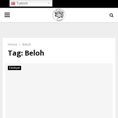
Turkish
PRIMARY
MENU
Home
Beloh
Tag:
Beloh
Edebiyat