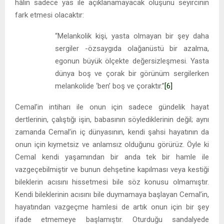
hâlin sadece yas ile açıklanamayacak oluşunu seyircinin
fark etmesi olacaktır:
“Melankolik kişi, yasta olmayan bir şey daha
sergiler -özsaygıda olağanüstü bir azalma,
egonun büyük ölçekte değersizleşmesi. Yasta
dünya boş ve çorak bir görünüm sergilerken
melankolide ‘ben’ boş ve çoraktır.”
[6]
Cemal’in intiharı ile onun için sadece gündelik hayat
dertlerinin, çalıştığı işin, babasının söylediklerinin değil; aynı
zamanda Cemal’in iç dünyasının, kendi şahsi hayatının da
onun için kıymetsiz ve anlamsız olduğunu görürüz. Öyle ki
Cemal kendi yaşamından bir anda tek bir hamle ile
vazgeçebilmiştir ve bunun dehşetine kapılması veya kestiği
bileklerin acısını hissetmesi bile söz konusu olmamıştır.
Kendi bileklerinin acısını bile duymamaya başlayan Cemal’in,
hayatından vazgeçme hamlesi de artık onun için bir şey
ifade etmemeye başlamıştır. Oturduğu sandalyede