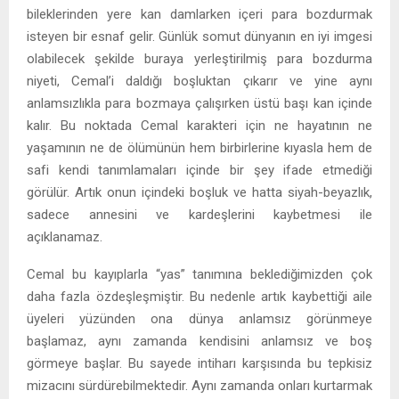
bileklerinden yere kan damlarken içeri para bozdurmak
isteyen bir esnaf gelir. Günlük somut dünyanın en iyi imgesi
olabilecek şekilde buraya yerleştirilmiş para bozdurma
niyeti, Cemal’i daldığı boşluktan çıkarır ve yine aynı
anlamsızlıkla para bozmaya çalışırken üstü başı kan içinde
kalır. Bu noktada Cemal karakteri için ne hayatının ne
yaşamının ne de ölümünün hem birbirlerine kıyasla hem de
safi kendi tanımlamaları içinde bir şey ifade etmediği
görülür. Artık onun içindeki boşluk ve hatta siyah-beyazlık,
sadece annesini ve kardeşlerini kaybetmesi ile
açıklanamaz.
Cemal bu kayıplarla “yas” tanımına beklediğimizden çok
daha fazla özdeşleşmiştir. Bu nedenle artık kaybettiği aile
üyeleri yüzünden ona dünya anlamsız görünmeye
başlamaz, aynı zamanda kendisini anlamsız ve boş
görmeye başlar. Bu sayede intiharı karşısında bu tepkisiz
mizacını sürdürebilmektedir. Aynı zamanda onları kurtarmak