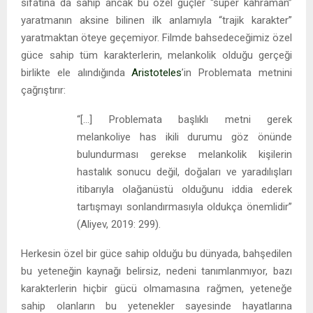
sıfatına da sahip ancak bu özel güçler “süper kahraman”
yaratmanın aksine bilinen ilk anlamıyla “trajik karakter”
yaratmaktan öteye geçemiyor. Filmde bahsedeceğimiz özel
güce sahip tüm karakterlerin, melankolik olduğu gerçeği
birlikte ele alındığında
Aristoteles
’in Problemata metnini
çağrıştırır:
“[…] Problemata başlıklı metni gerek
melankoliye has ikili durumu göz önünde
bulundurması gerekse melankolik kişilerin
hastalık sonucu değil, doğaları ve yaradılışları
itibarıyla olağanüstü olduğunu iddia ederek
tartışmayı sonlandırmasıyla oldukça önemlidir”
(Aliyev, 2019: 299).
Herkesin özel bir güce sahip olduğu bu dünyada, bahşedilen
bu yeteneğin kaynağı belirsiz, nedeni tanımlanmıyor, bazı
karakterlerin hiçbir gücü olmamasına rağmen, yeteneğe
sahip olanların bu yetenekler sayesinde hayatlarına