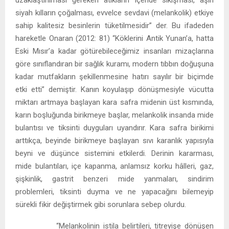
uzaklaştırılması gereken atıkların içeride sıkışması, aşırı
siyah kılların çoğalması, evvelce sevdavi (melankolik) etkiye
sahip kalitesiz besinlerin tüketilmesidir” der. Bu ifadeden
hareketle Onaran (2012: 81) “Köklerini Antik Yunan’a, hatta
Eski Mısır’a kadar götürebileceğimiz insanları mizaçlarına
göre sınıflandıran bir sağlık kuramı, modern tıbbın doğuşuna
kadar mutfakların şekillenmesine hatırı sayılır bir biçimde
etki etti” demiştir. Kanın koyulaşıp dönüşmesiyle vücutta
miktarı artmaya başlayan kara safra midenin üst kısmında,
karın boşluğunda birikmeye başlar, melankolik insanda mide
bulantısı ve tiksinti duyguları uyandırır. Kara safra birikimi
arttıkça, beyinde birikmeye başlayan sıvı karanlık yapısıyla
beyni ve düşünce sistemini etkilerdi. Derinin kararması,
mide bulantıları, içe kapanma, anlamsız korku hâlleri, gaz,
şişkinlik, gastrit benzeri mide yanmaları, sindirim
problemleri, tiksinti duyma ve ne yapacağını bilemeyip
sürekli fikir değiştirmek gibi sorunlara sebep olurdu.
“Melankolinin istila belirtileri, titreyişe dönüşen