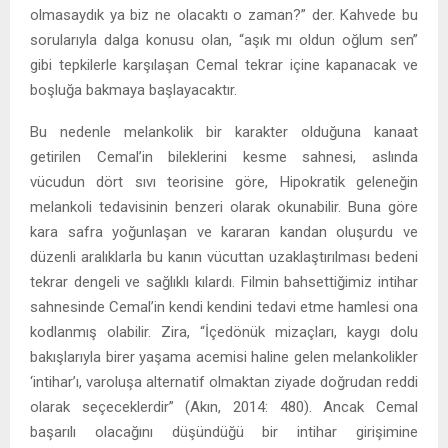
olmasaydık ya biz ne olacaktı o zaman?” der. Kahvede bu
sorularıyla dalga konusu olan, “aşık mı oldun oğlum sen”
gibi tepkilerle karşılaşan Cemal tekrar içine kapanacak ve
boşluğa bakmaya başlayacaktır.
Bu nedenle melankolik bir karakter olduğuna kanaat
getirilen Cemal’in bileklerini kesme sahnesi, aslında
vücudun dört sıvı teorisine göre, Hipokratik geleneğin
melankoli tedavisinin benzeri olarak okunabilir. Buna göre
kara safra yoğunlaşan ve kararan kandan oluşurdu ve
düzenli aralıklarla bu kanın vücuttan uzaklaştırılması bedeni
tekrar dengeli ve sağlıklı kılardı. Filmin bahsettiğimiz intihar
sahnesinde Cemal’in kendi kendini tedavi etme hamlesi ona
kodlanmış olabilir. Zira, “İçedönük mizaçları, kaygı dolu
bakışlarıyla birer yaşama acemisi haline gelen melankolikler
‘intihar’ı, varoluşa alternatif olmaktan ziyade doğrudan reddi
olarak seçeceklerdir” (Akın, 2014: 480). Ancak Cemal
başarılı olacağını düşündüğü bir intihar girişimine