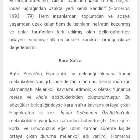
Bellerophontes’ten, Aleion ovasında kaldı o tek başına,
insan uğrağından uzakta yedi kendi kendini” (Homeros,
1993: 179). Hem insanlardan, toplumdan ve sosyal
yaşamdan uzak kalan hem de tanrıların nefretini kazanmış
ve onlar tarafından terk edilmiş olan Bellerophontes,
hikâyesi sebebiyle ilk melankolik karakter örneği olarak
değerlendirilir.
Kara Safra
Antik Yunan’da, Hipokratik tıp geleneği oluşana kadar
melankolinin varlığı bilinse de tanımlanması henüz mümkün
olamamıştı. Melankoli kavramı, etimolojik olarak Yunanca
melas
ve
khole
sözcüklerinden oluşturulmuştur. Bu
sözcükler birleştiğindeyse kara safra kavramı ortaya çıkar.
Hippokrates ilk kez,
İnsan Doğasının Özellikleri
’nde
melankoliden yani kara safradan bahsetmiştir. Ona göre,
korku ve umutsuzluk eğer uzun zaman sürerse kişide
ortaya çıkan duruma melankoli adı verilirdi. Homeros