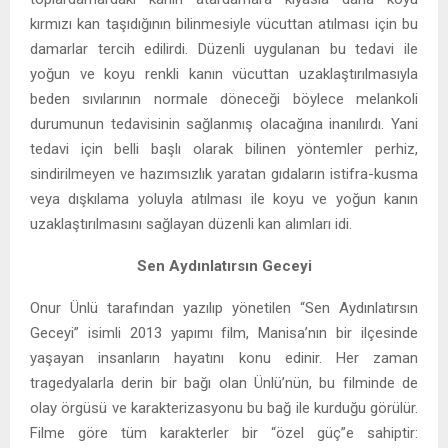
kırmızı kan taşıdığının bilinmesiyle vücuttan atılması için bu
damarlar tercih edilirdi. Düzenli uygulanan bu tedavi ile
yoğun ve koyu renkli kanın vücuttan uzaklaştırılmasıyla
beden sıvılarının normale döneceği böylece melankoli
durumunun tedavisinin sağlanmış olacağına inanılırdı. Yani
tedavi için belli başlı olarak bilinen yöntemler perhiz,
sindirilmeyen ve hazımsızlık yaratan gıdaların istifra-kusma
veya dışkılama yoluyla atılması ile koyu ve yoğun kanın
uzaklaştırılmasını sağlayan düzenli kan alımları idi.
Sen Aydınlatırsın Geceyi
Onur Ünlü tarafından yazılıp yönetilen “Sen Aydınlatırsın
Geceyi” isimli 2013 yapımı film, Manisa’nın bir ilçesinde
yaşayan insanların hayatını konu edinir. Her zaman
tragedyalarla derin bir bağı olan Ünlü’nün, bu filminde de
olay örgüsü ve karakterizasyonu bu bağ ile kurduğu görülür.
Filme göre tüm karakterler bir “özel güç”e sahiptir: