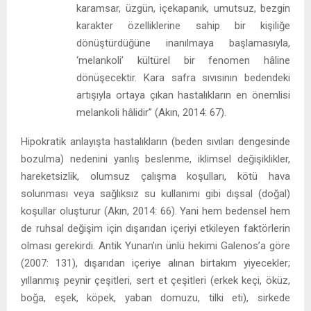
karamsar, üzgün, içekapanık, umutsuz, bezgin
karakter özelliklerine sahip bir kişiliğe
dönüştürdüğüne inanılmaya başlamasıyla,
‘melankoli’ kültürel bir fenomen hâline
dönüşecektir. Kara safra sıvısının bedendeki
artışıyla ortaya çıkan hastalıkların en önemlisi
melankoli hâlidir” (Akın, 2014: 67).
Hipokratik anlayışta hastalıkların (beden sıvıları dengesinde
bozulma) nedenini yanlış beslenme, iklimsel değişiklikler,
hareketsizlik, olumsuz çalışma koşulları, kötü hava
solunması veya sağlıksız su kullanımı gibi dışsal (doğal)
koşullar oluşturur (Akın, 2014: 66). Yani hem bedensel hem
de ruhsal değişim için dışarıdan içeriyi etkileyen faktörlerin
olması gerekirdi. Antik Yunan’ın ünlü hekimi Galenos’a göre
(2007: 131), dışarıdan içeriye alınan birtakım yiyecekler;
yıllanmış peynir çeşitleri, sert et çeşitleri (erkek keçi, öküz,
boğa, eşek, köpek, yaban domuzu, tilki eti), sirkede