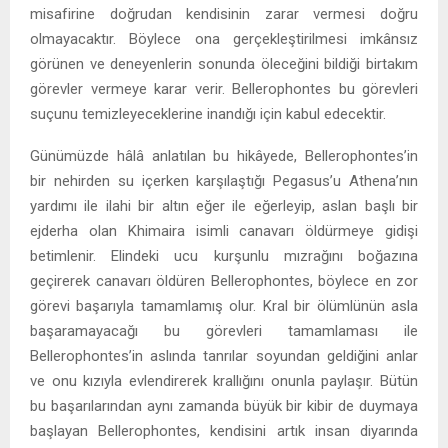
misafirine doğrudan kendisinin zarar vermesi doğru
olmayacaktır. Böylece ona gerçekleştirilmesi imkânsız
görünen ve deneyenlerin sonunda öleceğini bildiği birtakım
görevler vermeye karar verir. Bellerophontes bu görevleri
suçunu temizleyeceklerine inandığı için kabul edecektir.
Günümüzde hâlâ anlatılan bu hikâyede, Bellerophontes’in
bir nehirden su içerken karşılaştığı Pegasus’u Athena’nın
yardımı ile ilahi bir altın eğer ile eğerleyip, aslan başlı bir
ejderha olan Khimaira isimli canavarı öldürmeye gidişi
betimlenir. Elindeki ucu kurşunlu mızrağını boğazına
geçirerek canavarı öldüren Bellerophontes, böylece en zor
görevi başarıyla tamamlamış olur. Kral bir ölümlünün asla
başaramayacağı bu görevleri tamamlaması ile
Bellerophontes’in aslında tanrılar soyundan geldiğini anlar
ve onu kızıyla evlendirerek krallığını onunla paylaşır. Bütün
bu başarılarından aynı zamanda büyük bir kibir de duymaya
başlayan Bellerophontes, kendisini artık insan diyarında