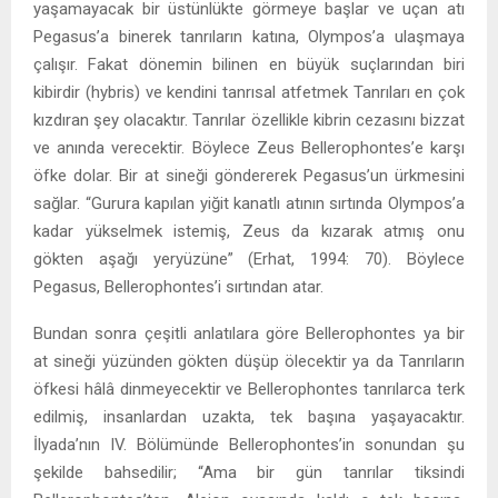
yaşamayacak bir üstünlükte görmeye başlar ve uçan atı
Pegasus’a binerek tanrıların katına, Olympos’a ulaşmaya
çalışır. Fakat dönemin bilinen en büyük suçlarından biri
kibirdir (hybris) ve kendini tanrısal atfetmek Tanrıları en çok
kızdıran şey olacaktır. Tanrılar özellikle kibrin cezasını bizzat
ve anında verecektir. Böylece Zeus Bellerophontes’e karşı
öfke dolar. Bir at sineği göndererek Pegasus’un ürkmesini
sağlar. “Gurura kapılan yiğit kanatlı atının sırtında Olympos’a
kadar yükselmek istemiş, Zeus da kızarak atmış onu
gökten aşağı yeryüzüne” (Erhat, 1994: 70). Böylece
Pegasus, Bellerophontes’i sırtından atar.
Bundan sonra çeşitli anlatılara göre Bellerophontes ya bir
at sineği yüzünden gökten düşüp ölecektir ya da Tanrıların
öfkesi hâlâ dinmeyecektir ve Bellerophontes tanrılarca terk
edilmiş, insanlardan uzakta, tek başına yaşayacaktır.
İlyada’nın IV. Bölümünde Bellerophontes’in sonundan şu
şekilde bahsedilir; “Ama bir gün tanrılar tiksindi