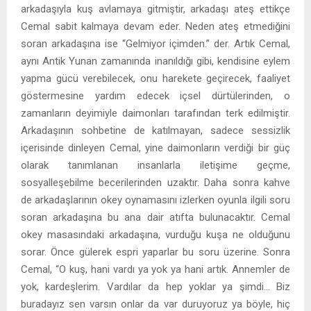
arkadaşıyla kuş avlamaya gitmiştir, arkadaşı ateş ettikçe
Cemal sabit kalmaya devam eder. Neden ateş etmediğini
soran arkadaşına ise “Gelmiyor içimden.” der. Artık Cemal,
aynı Antik Yunan zamanında inanıldığı gibi, kendisine eylem
yapma gücü verebilecek, onu harekete geçirecek, faaliyet
göstermesine yardım edecek içsel dürtülerinden, o
zamanların deyimiyle daimonları tarafından terk edilmiştir.
Arkadaşının sohbetine de katılmayan, sadece sessizlik
içerisinde dinleyen Cemal, yine daimonların verdiği bir güç
olarak tanımlanan insanlarla iletişime geçme,
sosyalleşebilme becerilerinden uzaktır. Daha sonra kahve
de arkadaşlarının okey oynamasını izlerken oyunla ilgili soru
soran arkadaşına bu ana dair atıfta bulunacaktır. Cemal
okey masasındaki arkadaşına, vurduğu kuşa ne olduğunu
sorar. Önce gülerek espri yaparlar bu soru üzerine. Sonra
Cemal, “O kuş, hani vardı ya yok ya hani artık. Annemler de
yok, kardeşlerim. Vardılar da hep yoklar ya şimdi… Biz
buradayız sen varsın onlar da var duruyoruz ya böyle, hiç