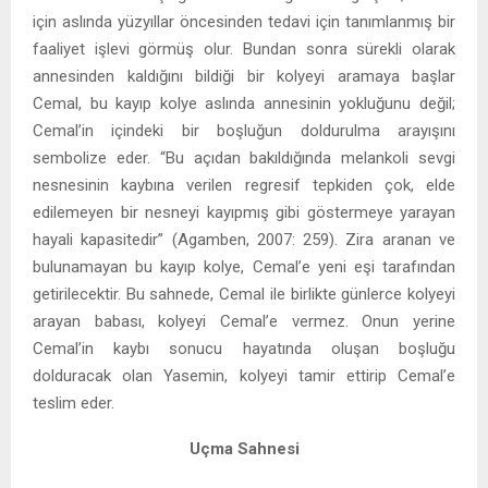
için aslında yüzyıllar öncesinden tedavi için tanımlanmış bir
faaliyet işlevi görmüş olur. Bundan sonra sürekli olarak
annesinden kaldığını bildiği bir kolyeyi aramaya başlar
Cemal, bu kayıp kolye aslında annesinin yokluğunu değil;
Cemal’in içindeki bir boşluğun doldurulma arayışını
sembolize eder. “Bu açıdan bakıldığında melankoli sevgi
nesnesinin kaybına verilen regresif tepkiden çok, elde
edilemeyen bir nesneyi kayıpmış gibi göstermeye yarayan
hayali kapasitedir” (Agamben, 2007: 259). Zira aranan ve
bulunamayan bu kayıp kolye, Cemal’e yeni eşi tarafından
getirilecektir. Bu sahnede, Cemal ile birlikte günlerce kolyeyi
arayan babası, kolyeyi Cemal’e vermez. Onun yerine
Cemal’in kaybı sonucu hayatında oluşan boşluğu
dolduracak olan Yasemin, kolyeyi tamir ettirip Cemal’e
teslim eder.
Uçma Sahnesi