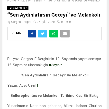
Home
12. Sayı Yazıları
“Sen Aydınlatırsın Geceyi” ve Melankoli
12. Sayı Yazıları
“Sen Aydınlatırsın Geceyi” ve Melankoli
by
Gorgon Dergisi
27 Eylül 2020
0
0
SHARE
Sen Aydınlatırsın Geceyi
Bu yazı Gorgon E-Dergisi’nin 12. Sayısında yayımlanmıştır.
12. Sayımıza ulaşmak için
tıklayınız
.
“Sen Aydınlatırsın Geceyi” ve Melankoli
Yazar:
Aysu Uzer
[1]
Bellerophontes ve Melankoli Tarihine Kısa Bir Bakış
Yunanistan’ın Korinthos şehrinde, ölümlü babası Glaukos