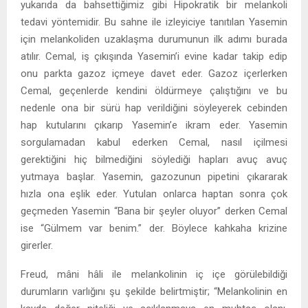
yukarıda da bahsettiğimiz gibi Hipokratik bir melankoli
tedavi yöntemidir. Bu sahne ile izleyiciye tanıtılan Yasemin
için melankoliden uzaklaşma durumunun ilk adımı burada
atılır. Cemal, iş çıkışında Yasemin’i evine kadar takip edip
onu parkta gazoz içmeye davet eder. Gazoz içerlerken
Cemal, geçenlerde kendini öldürmeye çalıştığını ve bu
nedenle ona bir sürü hap verildiğini söyleyerek cebinden
hap kutularını çıkarıp Yasemin’e ikram eder. Yasemin
sorgulamadan kabul ederken Cemal, nasıl içilmesi
gerektiğini hiç bilmediğini söylediği hapları avuç avuç
yutmaya başlar. Yasemin, gazozunun pipetini çıkararak
hızla ona eşlik eder. Yutulan onlarca haptan sonra çok
geçmeden Yasemin “Bana bir şeyler oluyor” derken Cemal
ise “Gülmem var benim.” der. Böylece kahkaha krizine
girerler.
Freud, mâni hâli ile melankolinin iç içe görülebildiği
durumların varlığını şu şekilde belirtmiştir; “Melankolinin en