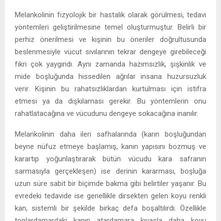
Melankolinin fizyolojik bir hastalık olarak görülmesi, tedavi
yöntemleri geliştirilmesine temel oluşturmuştur. Belirli bir
perhiz önerilmesi ve kişinin bu öneriler doğrultusunda
beslenmesiyle vücut sıvılarının tekrar dengeye girebileceği
fikri çok yaygındı. Aynı zamanda hazımsızlık, şişkinlik ve
mide boşluğunda hissedilen ağrılar insana huzursuzluk
verir. Kişinin bu rahatsızlıklardan kurtulması için istifra
etmesi ya da dışkılaması gerekir. Bu yöntemlerin onu
rahatlatacağına ve vücudunu dengeye sokacağına inanılır.
Melankolinin daha ileri safhalarında (karın boşluğundan
beyne nüfuz etmeye başlamış, kanın yapısını bozmuş ve
karartıp yoğunlaştırarak bütün vücudu kara safranın
sarmasıyla gerçekleşen) ise derinin kararması, boşluğa
uzun süre sabit bir biçimde bakma gibi belirtiler yaşanır. Bu
evredeki tedavide ise genellikle dirsekten gelen koyu renkli
kan, sistemli bir şekilde birkaç defa boşaltılırdı. Özellikle
toplardamardaki kanın atardamara kıyasla daha koyu