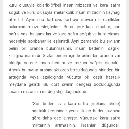
kuru oluşuyla kolerik-öfkeli insan mizacını ve kara safra
soğuk ve kuru oluşuyla melankolik insan mizacının kaynağı
atfedildi. Ayrıca bu dört sıvı, dört ayrı mevsim ile özellikleri
bakımından özdeşleştirilirdi. Buna göre kan, ilkbahar; sarı
safra, yaz; balgam, kış ve kara safra soğuk ve kuru olması
nedeniyle sonbahar ile eşlenirdi. Aynı zamanda bu sıvıların
belirli bir oranda bulunmasının, insan bedenini sağlıklı
kıldığına inanılırdı. Sıvılar beden içinde belirli bir oranda var
olduğu sürece insan bedeni ve mizacı sağlıklı olacaktı.
Ancak bu sıvılar arasındaki oran bozulduğunda, birinden biri
arttığında veya azaldığında vücutta bir çeşit hastalık
meydana gelirdi. Bu dört sıvının dengesi bozulduğunda
insanın mizacının da değiştiği düşünülürdü:
“Son beden sıvısı kara safra (melaina chole)
hastalık teorisinde yerini ilk üç beden sıvısına
göre daha geç almıştır. Vücuttaki kara safra
miktarının artmasının, insanları düşünceli,