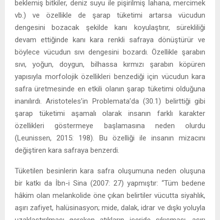
beklemiş bitkiler, deniz suyu ile pişirilmiş lahana, mercimek
vb.) ve özellikle de şarap tüketimi artarsa vücudun
dengesini bozacak şekilde kanı koyulaştırır, sürekliliği
devam ettiğinde kanı kara renkli safraya dönüştürür ve
böylece vücudun sıvı dengesini bozardı. Özellikle şarabın
sıvı, yoğun, doygun, bilhassa kırmızı şarabın köpüren
yapısıyla morfolojik özellikleri benzediği için vücudun kara
safra üretmesinde en etkili olanın şarap tüketimi olduğuna
inanılırdı. Aristoteles’in Problemata’da (30.1) belirttiği gibi
şarap tüketimi aşamalı olarak insanın farklı karakter
özellikleri göstermeye başlamasına neden olurdu
(Leunissen, 2015: 198). Bu özelliği ile insanın mizacını
değiştiren kara safraya benzerdi.
Tüketilen besinlerin kara safra oluşumuna neden oluşuna
bir katkı da İbn-i Sina (2007: 27) yapmıştır: “Tüm bedene
hâkim olan melankolide öne çıkan belirtiler vücutta siyahlık,
aşırı zafiyet, halüsinasyon; mide, dalak, idrar ve dışkı yoluyla