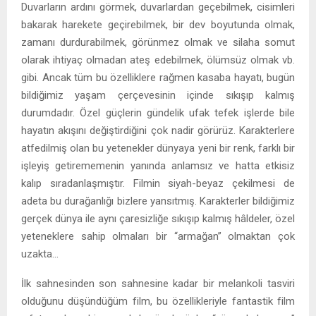
Duvarların ardını görmek, duvarlardan geçebilmek, cisimleri
bakarak harekete geçirebilmek, bir dev boyutunda olmak,
zamanı durdurabilmek, görünmez olmak ve silaha somut
olarak ihtiyaç olmadan ateş edebilmek, ölümsüz olmak vb.
gibi. Ancak tüm bu özelliklere rağmen kasaba hayatı, bugün
bildiğimiz yaşam çerçevesinin içinde sıkışıp kalmış
durumdadır. Özel güçlerin gündelik ufak tefek işlerde bile
hayatın akışını değiştirdiğini çok nadir görürüz. Karakterlere
atfedilmiş olan bu yetenekler dünyaya yeni bir renk, farklı bir
işleyiş getirememenin yanında anlamsız ve hatta etkisiz
kalıp sıradanlaşmıştır. Filmin siyah-beyaz çekilmesi de
adeta bu durağanlığı bizlere yansıtmış. Karakterler bildiğimiz
gerçek dünya ile aynı çaresizliğe sıkışıp kalmış hâldeler, özel
yeteneklere sahip olmaları bir “armağan” olmaktan çok
uzakta…
İlk sahnesinden son sahnesine kadar bir melankoli tasviri
olduğunu düşündüğüm film, bu özellikleriyle fantastik film