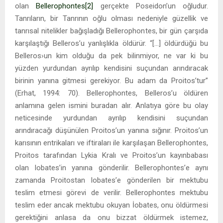
olan
Bellerophontes
[2]
gerçekte Poseidon’un oğludur.
Tanrıların, bir Tanrının oğlu olması nedeniyle güzellik ve
tanrısal nitelikler bağışladığı Bellerophontes, bir gün çarşıda
karşılaştığı Belleros’u yanlışlıkla öldürür. “[…] öldürdüğü bu
Belleros›un kim olduğu da pek bilinmiyor, ne var ki bu
yüzden yurdundan ayrılıp kendisini suçundan arındıracak
birinin yanına gitmesi gerekiyor. Bu adam da Proitos’tur”
(Erhat, 1994: 70). Bellerophontes, Belleros’u öldüren
anlamına gelen ismini buradan alır. Anlatıya göre bu olay
neticesinde yurdundan ayrılıp kendisini suçundan
arındıracağı düşünülen Proitos’un yanına sığınır. Proitos’un
karısının entrikaları ve iftiraları ile karşılaşan Bellerophontes,
Proitos tarafından Lykia Kralı ve Proitos’un kayınbabası
olan Iobates’in yanına gönderilir. Bellerophontes’e aynı
zamanda Proitostan Iobates’e gönderilen bir mektubu
teslim etmesi görevi de verilir. Bellerophontes mektubu
teslim eder ancak mektubu okuyan İobates, onu öldürmesi
gerektiğini anlasa da onu bizzat öldürmek istemez,