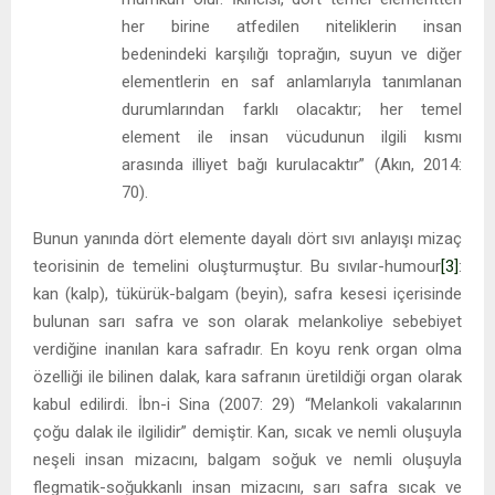
her birine atfedilen niteliklerin insan
bedenindeki karşılığı toprağın, suyun ve diğer
elementlerin en saf anlamlarıyla tanımlanan
durumlarından farklı olacaktır; her temel
element ile insan vücudunun ilgili kısmı
arasında illiyet bağı kurulacaktır” (Akın, 2014:
70).
Bunun yanında dört elemente dayalı dört sıvı anlayışı mizaç
teorisinin de temelini oluşturmuştur. Bu sıvılar-humour
[3]
:
kan (kalp), tükürük-balgam (beyin), safra kesesi içerisinde
bulunan sarı safra ve son olarak melankoliye sebebiyet
verdiğine inanılan kara safradır. En koyu renk organ olma
özelliği ile bilinen dalak, kara safranın üretildiği organ olarak
kabul edilirdi. İbn-i Sina (2007: 29) “Melankoli vakalarının
çoğu dalak ile ilgilidir” demiştir. Kan, sıcak ve nemli oluşuyla
neşeli insan mizacını, balgam soğuk ve nemli oluşuyla
flegmatik-soğukkanlı insan mizacını, sarı safra sıcak ve