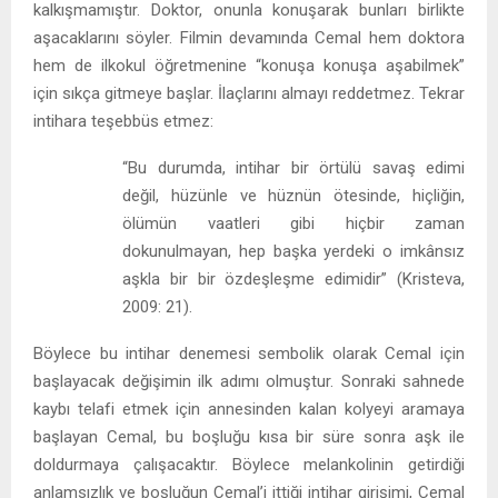
kalkışmamıştır. Doktor, onunla konuşarak bunları birlikte
aşacaklarını söyler. Filmin devamında Cemal hem doktora
hem de ilkokul öğretmenine “konuşa konuşa aşabilmek”
için sıkça gitmeye başlar. İlaçlarını almayı reddetmez. Tekrar
intihara teşebbüs etmez:
“Bu durumda, intihar bir örtülü savaş edimi
değil, hüzünle ve hüznün ötesinde, hiçliğin,
ölümün vaatleri gibi hiçbir zaman
dokunulmayan, hep başka yerdeki o imkânsız
aşkla bir bir özdeşleşme edimidir” (Kristeva,
2009: 21).
Böylece bu intihar denemesi sembolik olarak Cemal için
başlayacak değişimin ilk adımı olmuştur. Sonraki sahnede
kaybı telafi etmek için annesinden kalan kolyeyi aramaya
başlayan Cemal, bu boşluğu kısa bir süre sonra aşk ile
doldurmaya çalışacaktır. Böylece melankolinin getirdiği
anlamsızlık ve boşluğun Cemal’i ittiği intihar girişimi, Cemal