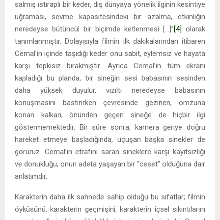
salmış ıstıraplı bir keder, dış dünyaya yönelik ilginin kesintiye
uğraması, sevme kapasitesindeki bir azalma, etkinliğin
neredeyse bütüncül bir biçimde ketlenmesi […]”
[4]
olarak
tanımlanmıştır. Dolayısıyla filmin ilk dakikalarından itibaren
Cemal’in içinde taşıdığı keder onu sabit, eylemsiz ve hayata
karşı tepkisiz bırakmıştır. Ayrıca Cemal’in tüm ekranı
kapladığı bu planda, bir sineğin sesi babasının sesinden
daha yüksek duyulur, vızıltı neredeyse babasının
konuşmasını bastırırken çevresinde gezinen, omzuna
konan kalkan, önünden geçen sineğe de hiçbir ilgi
göstermemektedir. Bir süre sonra, kamera geriye doğru
hareket etmeye başladığında, uçuşan başka sinekler de
görürüz. Cemal’in etrafını saran sineklere karşı kayıtsızlığı
ve donukluğu, onun adeta yaşayan bir “ceset” olduğuna dair
anlatımdır.
Karakterin daha ilk sahnede sahip olduğu bu sıfatlar; filmin
öyküsünü, karakterin geçmişini, karakterin içsel sıkıntılarını