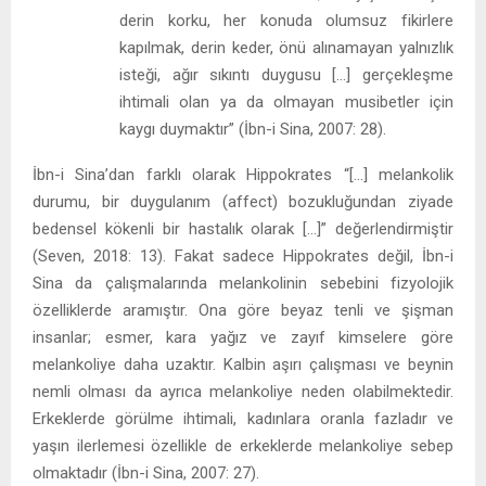
derin korku, her konuda olumsuz fikirlere
kapılmak, derin keder, önü alınamayan yalnızlık
isteği, ağır sıkıntı duygusu […] gerçekleşme
ihtimali olan ya da olmayan musibetler için
kaygı duymaktır” (İbn-i Sina, 2007: 28).
İbn-i Sina’dan farklı olarak Hippokrates “[…] melankolik
durumu, bir duygulanım (affect) bozukluğundan ziyade
bedensel kökenli bir hastalık olarak […]” değerlendirmiştir
(Seven, 2018: 13). Fakat sadece Hippokrates değil, İbn-i
Sina da çalışmalarında melankolinin sebebini fizyolojik
özelliklerde aramıştır. Ona göre beyaz tenli ve şişman
insanlar; esmer, kara yağız ve zayıf kimselere göre
melankoliye daha uzaktır. Kalbin aşırı çalışması ve beynin
nemli olması da ayrıca melankoliye neden olabilmektedir.
Erkeklerde görülme ihtimali, kadınlara oranla fazladır ve
yaşın ilerlemesi özellikle de erkeklerde melankoliye sebep
olmaktadır (İbn-i Sina, 2007: 27).