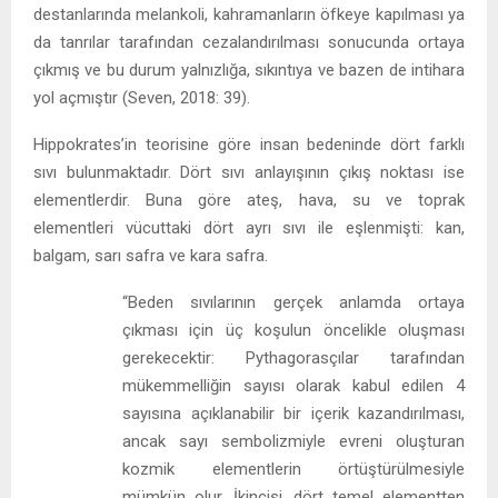
destanlarında melankoli, kahramanların öfkeye kapılması ya
da tanrılar tarafından cezalandırılması sonucunda ortaya
çıkmış ve bu durum yalnızlığa, sıkıntıya ve bazen de intihara
yol açmıştır (Seven, 2018: 39).
Hippokrates’in teorisine göre insan bedeninde dört farklı
sıvı bulunmaktadır. Dört sıvı anlayışının çıkış noktası ise
elementlerdir. Buna göre ateş, hava, su ve toprak
elementleri vücuttaki dört ayrı sıvı ile eşlenmişti: kan,
balgam, sarı safra ve kara safra.
“Beden sıvılarının gerçek anlamda ortaya
çıkması için üç koşulun öncelikle oluşması
gerekecektir: Pythagorasçılar tarafından
mükemmelliğin sayısı olarak kabul edilen 4
sayısına açıklanabilir bir içerik kazandırılması,
ancak sayı sembolizmiyle evreni oluşturan
kozmik elementlerin örtüştürülmesiyle
mümkün olur. İkincisi, dört temel elementten