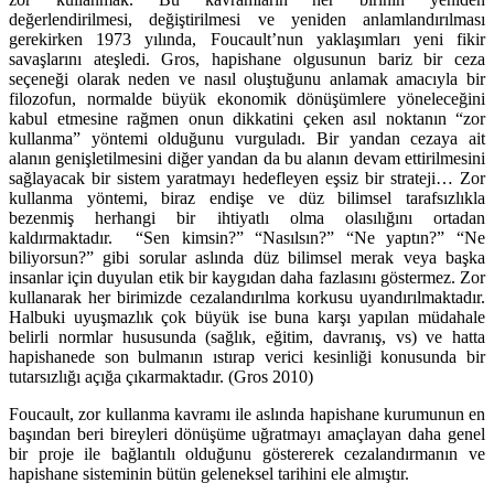
değerlendirilmesi, değiştirilmesi ve yeniden anlamlandırılması
gerekirken 1973 yılında, Foucault’nun yaklaşımları yeni fikir
savaşlarını ateşledi. Gros, hapishane olgusunun bariz bir ceza
seçeneği olarak neden ve nasıl oluştuğunu anlamak amacıyla bir
filozofun, normalde büyük ekonomik dönüşümlere yöneleceğini
kabul etmesine rağmen onun dikkatini çeken asıl noktanın “zor
kullanma” yöntemi olduğunu vurguladı. Bir yandan cezaya ait
alanın genişletilmesini diğer yandan da bu alanın devam ettirilmesini
sağlayacak bir sistem yaratmayı hedefleyen eşsiz bir strateji… Zor
kullanma yöntemi, biraz endişe ve düz bilimsel tarafsızlıkla
bezenmiş herhangi bir ihtiyatlı olma olasılığını ortadan
kaldırmaktadır. “Sen kimsin?” “Nasılsın?” “Ne yaptın?” “Ne
biliyorsun?” gibi sorular aslında düz bilimsel merak veya başka
insanlar için duyulan etik bir kaygıdan daha fazlasını göstermez. Zor
kullanarak her birimizde cezalandırılma korkusu uyandırılmaktadır.
Halbuki uyuşmazlık çok büyük ise buna karşı yapılan müdahale
belirli normlar hususunda (sağlık, eğitim, davranış, vs) ve hatta
hapishanede son bulmanın ıstırap verici kesinliği konusunda bir
tutarsızlığı açığa çıkarmaktadır. (Gros 2010)
Foucault, zor kullanma kavramı ile aslında hapishane kurumunun en
başından beri bireyleri dönüşüme uğratmayı amaçlayan daha genel
bir proje ile bağlantılı olduğunu göstererek cezalandırmanın ve
hapishane sisteminin bütün geleneksel tarihini ele almıştır.