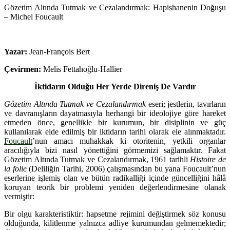
Gözetim Altında Tutmak ve Cezalandırmak: Hapishanenin Doğuşu
– Michel Foucault
Yazar:
Jean-François Bert
Çevirmen:
Melis Fettahoğlu-Hallier
İktidarın Olduğu Her Yerde Direniş De Vardır
Gözetim Altında Tutmak ve Cezalandırmak
eseri; jestlerin, tavırların
ve davranışların dayatmasıyla herhangi bir ideolojiye göre hareket
etmeden önce, genellikle bir kurumun, bir disiplinin ve güç
kullanılarak elde edilmiş bir iktidarın tarihi olarak ele alınmaktadır.
Foucault
’nun amacı muhakkak ki otoritenin, yetkili organlar
aracılığıyla bizi nasıl yönettiğini görmemizi sağlamaktır. Fakat
Gözetim Altında Tutmak ve Cezalandırmak, 1961 tarihli
Histoire de
la folie
(Deliliğin Tarihi, 2006) çalışmasından bu yana Foucault’nun
eserlerine işlemiş olan ve bütün radikalliği içinde güncelliğini hâlâ
koruyan teorik bir problemi yeniden değerlendirmesine olanak
vermiştir:
Bir olgu karakteristiktir: hapsetme rejimini değiştirmek söz konusu
olduğunda, kilitlenme yalnızca adliye kurumundan gelmemektedir;