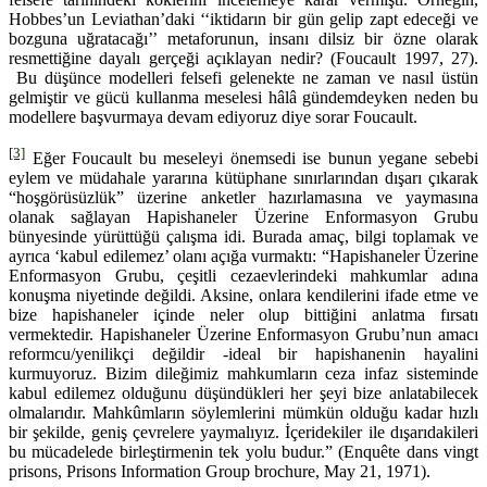
Hobbes’un Leviathan’daki ‘‘iktidarın bir gün gelip zapt edeceği ve
bozguna uğratacağı’’ metaforunun, insanı dilsiz bir özne olarak
resmettiğine dayalı gerçeği açıklayan nedir? (Foucault 1997, 27).
Bu düşünce modelleri felsefi gelenekte ne zaman ve nasıl üstün
gelmiştir ve gücü kullanma meselesi hâlâ gündemdeyken neden bu
modellere başvurmaya devam ediyoruz diye sorar Foucault.
[3]
Eğer Foucault bu meseleyi önemsedi ise bunun yegane sebebi
eylem ve müdahale yararına kütüphane sınırlarından dışarı çıkarak
“hoşgörüsüzlük” üzerine anketler hazırlamasına ve yaymasına
olanak sağlayan Hapishaneler Üzerine Enformasyon Grubu
bünyesinde yürüttüğü çalışma idi. Burada amaç, bilgi toplamak ve
ayrıca ‘kabul edilemez’ olanı açığa vurmaktı: “Hapishaneler Üzerine
Enformasyon Grubu, çeşitli cezaevlerindeki mahkumlar adına
konuşma niyetinde değildi. Aksine, onlara kendilerini ifade etme ve
bize hapishaneler içinde neler olup bittiğini anlatma fırsatı
vermektedir. Hapishaneler Üzerine Enformasyon Grubu’nun amacı
reformcu/yenilikçi değildir -ideal bir hapishanenin hayalini
kurmuyoruz. Bizim dileğimiz mahkumların ceza infaz sisteminde
kabul edilemez olduğunu düşündükleri her şeyi bize anlatabilecek
olmalarıdır. Mahkûmların söylemlerini mümkün olduğu kadar hızlı
bir şekilde, geniş çevrelere yaymalıyız. İçeridekiler ile dışarıdakileri
bu mücadelede birleştirmenin tek yolu budur.” (Enquête dans vingt
prisons, Prisons Information Group brochure, May 21, 1971).