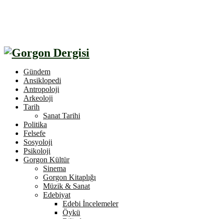
Gündem
Ansiklopedi
Antropoloji
Arkeoloji
Tarih
Sanat Tarihi
Politika
Felsefe
Sosyoloji
Psikoloji
Gorgon Kültür
Sinema
Gorgon Kitaplığı
Müzik & Sanat
Edebiyat
Edebi İncelemeler
Öykü