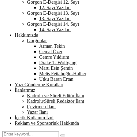
Gorgon E-Dergisi 12. Sayı
12. Sayı Yazıları
Gorgon E-Dergisi 13. Sayı
13. Sayı Yazıları
Gorgon E-Dergisi 14. Sayı
14. Sayı Yazıları
Hakkımızda
Gorgonlar
Arman Tekin
Cemal Özer
Cemre Yıldırım
Drake T. Wolfgang
Martı Esin Şemin
Melis Fettahoğlu-Hallier
Utku Baran Ertan
Yazı Gönderme Kuralları
İlanlarımız
Kadrolu ve Süreli Editör İlanı
Kadrolu/Süreli Redaktör İlanı
Çevirmen İlanı
Yazar İlanı
İçerik Kullanım İzni
Reklam ve Sponsorluk Hakkında
Search