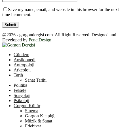
Save my name, email, and website in this browser for the next
time I comment.
@2026 - gorgondergisi.com. All Right Reserved. Designed and
Developed by
PenciDesign
Facebook
Twitter
Youtube
Gündem
Ansiklopedi
Antropoloji
Arkeoloji
Tarih
Sanat Tarihi
Politika
Felsefe
Sosyoloji
Psikoloji
Gorgon Kültür
Sinema
Gorgon Kitaplığı
Müzik & Sanat
Edebiyat