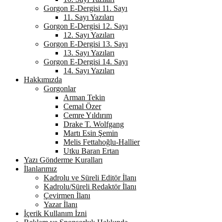
Gorgon E-Dergisi 11. Sayı
11. Sayı Yazıları
Gorgon E-Dergisi 12. Sayı
12. Sayı Yazıları
Gorgon E-Dergisi 13. Sayı
13. Sayı Yazıları
Gorgon E-Dergisi 14. Sayı
14. Sayı Yazıları
Hakkımızda
Gorgonlar
Arman Tekin
Cemal Özer
Cemre Yıldırım
Drake T. Wolfgang
Martı Esin Şemin
Melis Fettahoğlu-Hallier
Utku Baran Ertan
Yazı Gönderme Kuralları
İlanlarımız
Kadrolu ve Süreli Editör İlanı
Kadrolu/Süreli Redaktör İlanı
Çevirmen İlanı
Yazar İlanı
İçerik Kullanım İzni