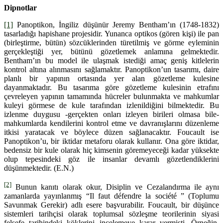
Dipnotlar
[1]
Panoptikon, İngiliz düşünür Jeremy Bentham’ın (1748-1832)
tasarladığı hapishane projesidir. Yunanca optikos (gören kişi) ile pan
(birleştirme, bütün) sözcüklerinden türetilmiş ve görme eyleminin
gerçekleştiği yer, bütünü gözetlemek anlamına gelmektedir.
Bentham’ın bu model ile ulaşmak istediği amaç geniş kitlelerin
kontrol altına alınmasını sağlamaktır. Panoptikon’un tasarımı, daire
planlı bir yapının ortasında yer alan gözetleme kulesine
dayanmaktadır. Bu tasarıma göre gözetleme kulesinin etrafını
çevreleyen yapının tamamında hücreler bulunmakta ve mahkumlar
kuleyi görmese de kule tarafından izlenildiğini bilmektedir. Bu
izlenme duygusu -gerçekten onları izleyen birileri olmasa bile-
mahkumlarda kendilerini kontrol etme ve davranışlarını düzenleme
itkisi yaratacak ve böylece düzen sağlanacaktır. Foucault ise
Panoptikon’u, bir iktidar metaforu olarak kullanır. Ona göre iktidar,
bedensiz bir kule olarak hiç kimsenin göremeyeceği kadar yüksekte
olup tepesindeki göz ile insanlar devamlı gözetlendiklerini
düşünmektedir. (E.N.)
[2]
Bunun kanıtı olarak okur, Disiplin ve Cezalandırma ile aynı
zamanlarda yayınlanmış “Il faut défendre la société ” (Toplumu
Savunmak Gerekir) adlı esere başvurabilir. Foucault, bir düşünce
sistemleri tarihçisi olarak toplumsal sözleşme teorilerinin siyasi
felsefe tarihindeki köklerini incelemeye karar vermişti. Örneğin,