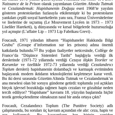
Naissance de la Prison
olarak yayımlanan
Gözetim Altında Tutmak
ve Cezalandırmak: Hapishanenin Doğuşu
eseri 1968’te yayılım
gösteren protestolardan fazlasıyla etkilenmiştir ki bu protestoların
yankıları çeşitli sosyal hareketlerin yanı sıra, Fransız Üniversitelerine
ve liselerine de sıçramış (Le Mouvement Lycéen in 1973 – 1973
Liseliler Hareketi), iş dünyasında ve kırsal bölgelerde huzursuzluğa
yol açmıştır (L’affaire Lip – 1973 Lip Fabrikası Grevi) .
Foucault, 1971 yılından itibaren “Hapishaneler Hakkında Bilgi
Grubu” (Groupe d’information sur les prisons) adına önemli
[3]
katkılarda bulundu.
Bu yoğun faaliyetler neticesinde, Collège de
France’da “Düşünce Sistemleri Tarihi” başlığıyla verdiği ilk
derslerinde (1971-72 yıllarında verdiği
Cezaya ilişkin Teoriler ve
Kurumlar
ve özellikle 1972-73 yıllarında verdiği
Cezalandırıcı
Toplum
dersleri) hapishanenin dolambaçlı ve karmaşık evriminden
başlayarak modern iktidarın teknolojilerini keşfetmeye karar verdi.
Bu iki dersi sırasında Gözetim Altında Tutmak ve Cezalandırmak’ın
ana meselesi olan bir soruyu gündeme getirdi: toplumda yol açtıkları
birçok işlevsel bozukluğa rağmen hapis cezaları ve gözaltılar neden
tercih ediliyor? “Hapishane” kavramı 18. yüzyılın başlarında hiçbir
teorik gerekçelendirme olmaksızın nasıl bir anda ortaya çıktı?
Foucault, Cezalandırıcı Toplum (The Punitive Society) adlı
çalışmasında, bu soruları üç kavram açısından ele alır: ceza, hapis ve
zor kullanmak. Bu kavramların her birinin yeniden