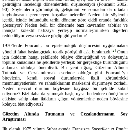
getirdiğini incelediği dönemlerdeki düşüncesiydi (Foucault 2002,
90). Söylemlerin görünüşünü, gelişimini ve sonradan da ortadan
kaybolmasını çevreleyen koşullar nelerdir? Neden bir söylemin
içeriği içinde bulunduğu tarihi döneme göre ciddi oranda farklılık
gösteriyor? Neden belli bir dönemde bazı kavramlar, tabirler ve
inançlar kolektif hafızaya yerleşip normalleştirilirken diğerleri
reddediliyor veya sessizce göçüp gidiyorlardı?
1970’lerde Foucault, bu epistemolojik düşüncesini uygulamalara
[2]
yöneltti fakat başlangıçtaki teorik görüşünü asla bırakmadı.
Onun
için iktidarın hangi şekillerde bilgiye dönüştüğünü ve dolayısıyla
toplum kanadında ne şekillerde yerleşik bir gerçekliğe büründüğünü
anlamak oldukça önemliydi. Bu yeni uğraş, Gözetim Altında
Tutmak ve Cezalandırmak eserinde olduğu gibi Foucault’yu
bireylerin, kendi sosyal durumlarıyla ilgili görünürdeki
memnuniyetlerinin ve rahatlıklarının maskesini düşürmeye zorladı.
Neden mevcut durumu böylesine kaygısız bir şekilde kabul
ediyoruz? Bizi daha da yumuşak başlı, uysal bedenlere dönüştürme
etkisine sahip olan iktidarın çılgın yöntemlerine neden böylesine
kolayca biat ediyoruz?
Gözetim Altında Tutmanın ve Cezalandırmanın Soy
Araştırması
İlk olarak 1975 yılının Şubat ayında Fransızca
Surveiller et Punir: