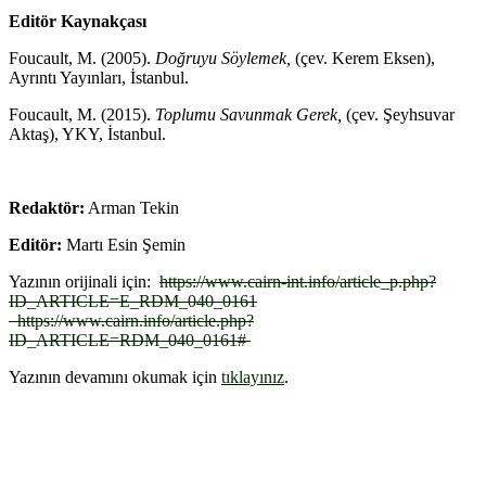
Editör Kaynakçası
Foucault, M. (2005).
Doğruyu Söylemek,
(çev. Kerem Eksen),
Ayrıntı Yayınları, İstanbul.
Foucault, M. (2015).
Toplumu Savunmak Gerek,
(çev. Şeyhsuvar
Aktaş), YKY, İstanbul.
Redaktör:
Arman Tekin
Editör:
Martı Esin Şemin
Yazının orijinali için:
https://www.cairn-int.info/article_p.php?
ID_ARTICLE=E_RDM_040_0161
https://www.cairn.info/article.php?
ID_ARTICLE=RDM_040_0161#
Yazının devamını okumak için
tıklayınız
.
Michel Foucault Michel Foucault Michel Foucault Michel Foucault
Michel Foucault Michel Foucault