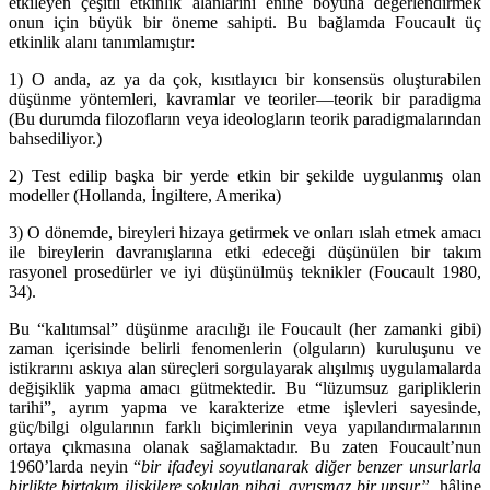
etkileyen çeşitli etkinlik alanlarını enine boyuna değerlendirmek
onun için büyük bir öneme sahipti. Bu bağlamda Foucault üç
etkinlik alanı tanımlamıştır:
1) O anda, az ya da çok, kısıtlayıcı bir konsensüs oluşturabilen
düşünme yöntemleri, kavramlar ve teoriler—teorik bir paradigma
(Bu durumda filozofların veya ideologların teorik paradigmalarından
bahsediliyor.)
2) Test edilip başka bir yerde etkin bir şekilde uygulanmış olan
modeller (Hollanda, İngiltere, Amerika)
3) O dönemde, bireyleri hizaya getirmek ve onları ıslah etmek amacı
ile bireylerin davranışlarına etki edeceği düşünülen bir takım
rasyonel prosedürler ve iyi düşünülmüş teknikler (Foucault 1980,
34).
Bu “kalıtımsal” düşünme aracılığı ile Foucault (her zamanki gibi)
zaman içerisinde belirli fenomenlerin (olguların) kuruluşunu ve
istikrarını askıya alan süreçleri sorgulayarak alışılmış uygulamalarda
değişiklik yapma amacı gütmektedir. Bu “lüzumsuz garipliklerin
tarihi”, ayrım yapma ve karakterize etme işlevleri sayesinde,
güç/bilgi olgularının farklı biçimlerinin veya yapılandırmalarının
ortaya çıkmasına olanak sağlamaktadır. Bu zaten Foucault’nun
1960’larda neyin “
bir
ifadeyi soyutlanarak diğer benzer unsurlarla
birlikte birtakım ilişkilere sokulan nihai, ayrışmaz bir unsur”
hâline