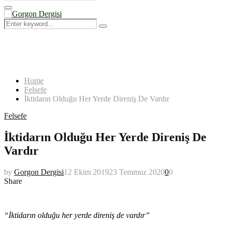
Search
for:
Primary
Menu
Search
Search
for:
Home
Felsefe
İktidarın Olduğu Her Yerde Direniş De Vardır
Felsefe
İktidarın Olduğu Her Yerde Direniş De
Vardır
by
Gorgon Dergisi
12 Ekim 2019
23 Temmuz 2020
0
0
Share
Michel Foucault
“İktidarın olduğu her yerde direniş de vardır”