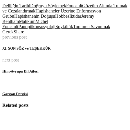
Deliliğin Tarihi
Doğruyu Söylemek
Foucault
Gözetim Altında Tutmak
ve Cezalandırmak
Hapishaneler Üzerine Enformasyon
Grubu
Hapishanenin Doğuşu
Hobbes
İktidar
Jeremy
Bentham
Mahkum
Michel
Foucault
Panoptikon
sosyoloji
Soykütük
Toplumu Savunmak
Gerek
Share
previous post
XI. SON SÖZ ve TEŞEKKÜR
next post
Hint-Avrupa Dil Ailesi
Gorgon Dergisi
Related posts