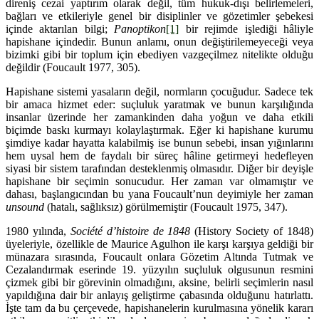
direniş cezai yaptırım olarak değil, tüm hukuk-dışı belirlemeleri,
bağları ve etkileriyle genel bir disiplinler ve gözetimler şebekesi
içinde aktarılan bilgi;
Panoptikon
[1]
bir rejimde işlediği hâliyle
hapishane içindedir. Bunun anlamı, onun değiştirilemeyeceği veya
bizimki gibi bir toplum için ebediyen vazgeçilmez nitelikte olduğu
değildir (Foucault 1977, 305).
Hapishane sistemi yasaların değil, normların çocuğudur. Sadece tek
bir amaca hizmet eder: suçluluk yaratmak ve bunun karşılığında
insanlar üzerinde her zamankinden daha yoğun ve daha etkili
biçimde baskı kurmayı kolaylaştırmak. Eğer ki hapishane kurumu
şimdiye kadar hayatta kalabilmiş ise bunun sebebi, insan yığınlarını
hem uysal hem de faydalı bir süreç hâline getirmeyi hedefleyen
siyasi bir sistem tarafından desteklenmiş olmasıdır. Diğer bir deyişle
hapishane bir seçimin sonucudur. Her zaman var olmamıştır ve
dahası, başlangıcından bu yana Foucault’nun deyimiyle her zaman
unsound
(hatalı, sağlıksız) görülmemiştir (Foucault 1975, 347).
1980 yılında,
Société d’histoire de 1848
(History Society of 1848)
üyeleriyle, özellikle de Maurice Agulhon ile karşı karşıya geldiği bir
münazara sırasında, Foucault onlara Gözetim Altında Tutmak ve
Cezalandırmak eserinde 19. yüzyılın suçluluk olgusunun resmini
çizmek gibi bir görevinin olmadığını, aksine, belirli seçimlerin nasıl
yapıldığına dair bir anlayış geliştirme çabasında olduğunu hatırlattı.
İşte tam da bu çerçevede, hapishanelerin kurulmasına yönelik kararı