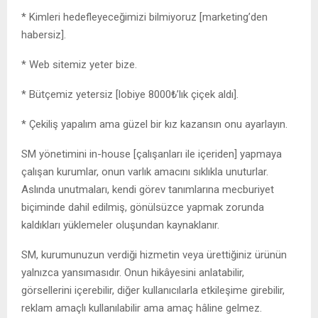
* Kimleri hedefleyeceğimizi bilmiyoruz [marketing’den
habersiz].
* Web sitemiz yeter bize.
* Bütçemiz yetersiz [lobiye 8000₺’lık çiçek aldı].
* Çekiliş yapalım ama güzel bir kız kazansın onu ayarlayın.
SM yönetimini in-house [çalışanları ile içeriden] yapmaya
çalışan kurumlar, onun varlık amacını sıklıkla unuturlar.
Aslında unutmaları, kendi görev tanımlarına mecburiyet
biçiminde dahil edilmiş, gönülsüzce yapmak zorunda
kaldıkları yüklemeler oluşundan kaynaklanır.
SM, kurumunuzun verdiği hizmetin veya ürettiğiniz ürünün
yalnızca yansımasıdır. Onun hikâyesini anlatabilir,
görsellerini içerebilir, diğer kullanıcılarla etkileşime girebilir,
reklam amaçlı kullanılabilir ama amaç hâline gelmez.