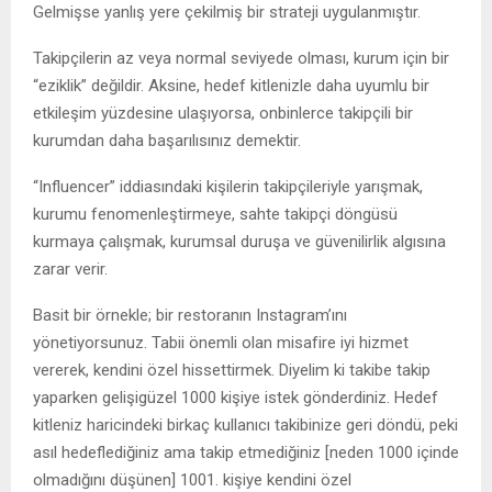
Gelmişse yanlış yere çekilmiş bir strateji uygulanmıştır.
Takipçilerin az veya normal seviyede olması, kurum için bir
“eziklik” değildir. Aksine, hedef kitlenizle daha uyumlu bir
etkileşim yüzdesine ulaşıyorsa, onbinlerce takipçili bir
kurumdan daha başarılısınız demektir.
“Influencer” iddiasındaki kişilerin takipçileriyle yarışmak,
kurumu fenomenleştirmeye, sahte takipçi döngüsü
kurmaya çalışmak, kurumsal duruşa ve güvenilirlik algısına
zarar verir.
Basit bir örnekle; bir restoranın Instagram’ını
yönetiyorsunuz. Tabii önemli olan misafire iyi hizmet
vererek, kendini özel hissettirmek. Diyelim ki takibe takip
yaparken gelişigüzel 1000 kişiye istek gönderdiniz. Hedef
kitleniz haricindeki birkaç kullanıcı takibinize geri döndü, peki
asıl hedeflediğiniz ama takip etmediğiniz [neden 1000 içinde
olmadığını düşünen] 1001. kişiye kendini özel