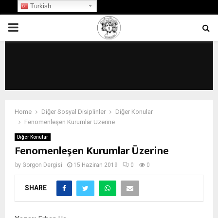
Turkish
PRIMARY
MENU
Home
Diğer Sosyal Disiplinler
Diğer Konular
Fenomenleşen Kurumlar Üzerine
Diğer Konular
Fenomenleşen Kurumlar Üzerine
by
Gorgon Dergisi
15 Haziran 2019
0
0
SHARE