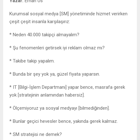
Yazar:
Erhan Us
Kurumsal sosyal medya [SM] yönetiminde hizmet verirken
çeşit çeşit insanla karşılaşırız:
* Neden 40.000 takipçi almayalım?
* Şu fenomenleri getirsek iyi reklam olmaz mı?
* Takibe takip yapalım.
* Bunda bir şey yok ya, güzel fiyata yaparsın.
* IT [Bilgi-İşlem Departmanı] yapar bence, masrafa gerek
yok [stratejinin anlamından habersiz].
* Ölçemiyoruz ya sosyal medyayı [bilmediğinden].
* Bunlar geçici hevesler bence, yakında gerek kalmaz.
* SM stratejisi ne demek?