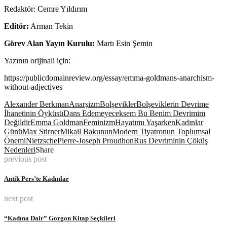
Redaktör: Cemre Yıldırım
Editör:
Arman Tekin
Görev Alan Yayın Kurulu:
Martı Esin Şemin
Yazının orijinali için:
https://publicdomainreview.org/essay/emma-goldmans-anarchism-
without-adjectives
Alexander Berkman
Anarşizm
Bolşevikler
Bolşeviklerin Devrime
İhanetinin Öyküsü
Dans Edemeyeceksem Bu Benim Devrimim
Değildir
Emma Goldman
Feminizm
Hayatımı Yaşarken
Kadınlar
Günü
Max Stirner
Mikail Bakunun
Modern Tiyatronun Toplumsal
Önemi
Nietzsche
Pierre-Joseph Proudhon
Rus Devriminin Çöküş
Nedenleri
Share
previous post
Antik Pers’te Kadınlar
next post
“Kadına Dair” Gorgon Kitap Seçkileri