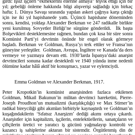
girdi: İşsiz işçileri “ekmeklerini ellerine almaya” teşvik ettiği için bir
yıl; gebeliği önleme hakkında bilgi alışverişi sağladığı için birkaç
hafta; 1. Dünya Savaşı sırasında yapılan askeri çağrıya karşı çıktığı
için ise iki yıl hapishanede yattı. Üçüncü hapishane döneminden
sonra, kendisi, yoldaşı Alexander Berkman ve 247 radikalle birlikte
yeni kurulmuş Sovyetler Birliği’ne sürgüne gönderildi. İlk başta
Bolşevikleri desteklemesine rağmen, bundan çok kısa bir süre sonra
Komünist Parti’yi devrimin önünde bir engel olarak görmeye
başladı. Berkman ve Goldman, Rusya’yı terk ettiler ve Fransa’nın
güneyine yerleştiler. Goldman, Avrupa, İngiltere ve Kanada’da ders
vermeye ve yazmaya devam etti. 1930’larda İspanya’daki anarşist
devrimcileri sonuna kadar destekledi ve 1940 yılında inme nedenli
ölümüne kadar hâlâ aktif bir konuşmacı, yazar ve eylemciydi.
Emma Goldman ve Alexander Berkman, 1917.
Peter Kropotkin’in komünist anarşisinden fazlaca etkilenen
Goldman, Mikail Bakunun’in militan devrimci hareketini, Pierre-
Joseph Proudhon’un mutualizmi (karşılıkçılığı) ve Max Stirner’in
radikal bireyciliği gibi akımları birbiriyle kaynaştırdı ve Goldman’ın
kuşağındakilerin ‘Sıfatsız Anarşizm’ dediği akımı ortaya çıkardı.
Anarşistler için kapitalizm, işçilerin, entelektüellerin, sanatçıların ve
çiftçilerin üretici ve yaratıcı iş gücünü yağmalayıp kontrolü ve
kazancı iş sahiplerine aktaran bir sistemdir. Örgütlenmiş din de