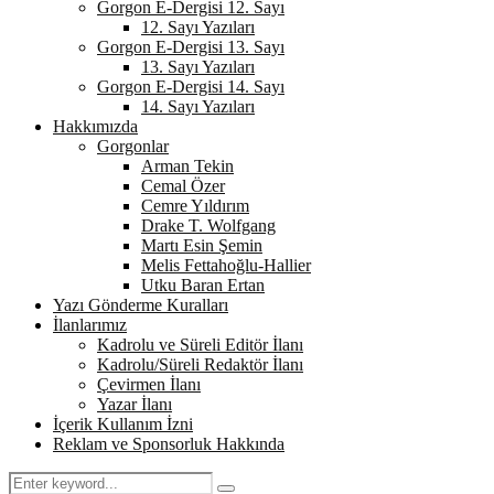
Gorgon E-Dergisi 12. Sayı
12. Sayı Yazıları
Gorgon E-Dergisi 13. Sayı
13. Sayı Yazıları
Gorgon E-Dergisi 14. Sayı
14. Sayı Yazıları
Hakkımızda
Gorgonlar
Arman Tekin
Cemal Özer
Cemre Yıldırım
Drake T. Wolfgang
Martı Esin Şemin
Melis Fettahoğlu-Hallier
Utku Baran Ertan
Yazı Gönderme Kuralları
İlanlarımız
Kadrolu ve Süreli Editör İlanı
Kadrolu/Süreli Redaktör İlanı
Çevirmen İlanı
Yazar İlanı
İçerik Kullanım İzni
Reklam ve Sponsorluk Hakkında
Search