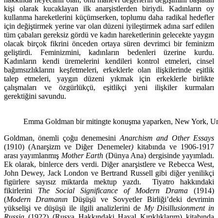
kişi olarak kucaklayan ilk anarşistlerden biriydi. Kadınların oy
kullanma hareketlerini küçümserken, toplumu daha radikal hedefler
için değiştirmek yerine var olan düzeni iyileştirmek adına sarf edilen
tüm çabaları gereksiz gördü ve kadın hareketlerinin gelecekte yaygın
olacak birçok fikrini önceden ortaya süren devrimci bir feminizm
geliştirdi. Feminizmini, kadınların bedenleri üzerine kurdu.
Kadınların kendi üremelerini kendileri kontrol etmeleri, cinsel
bağımsızlıklarını keşfetmeleri, erkeklerle olan ilişkilerinde eşitlik
talep etmeleri, yaygın düzeni yıkmak için erkeklerle birlikte
çalışmaları ve özgürlükçü, eşitlikçi yeni ilişkiler kurmaları
gerektiğini savundu.
Emma Goldman bir mitingte konuşma yaparken, New York, U
Goldman, önemli çoğu denemesini
Anarchism and Other Essays
(1910) (Anarşizm ve Diğer Denemeler
)
kitabında ve 1906-1917
arası yayımlanmış
Mother Earth
(Dünya Ana) dergisinde yayımladı.
Ek olarak, binlerce ders verdi. Diğer anarşistlere ve Rebecca West,
John Dewey, Jack London ve Bertrand Russell gibi diğer yenilikçi
figürlere sayısız miktarda mektup yazdı. Tiyatro hakkındaki
fikirlerini
The Social Significance of Modern Drama
(1914)
(
Modern Dramanın
Düşüşü ve Sovyetler Birliği’deki devrimin
yükselişi ve düşüşü ile ilgili analizlerini de
My Disillusionment in
Russia
(1922) (Rusya Hakkındaki Hayal Kırıklıklarım) kitabında