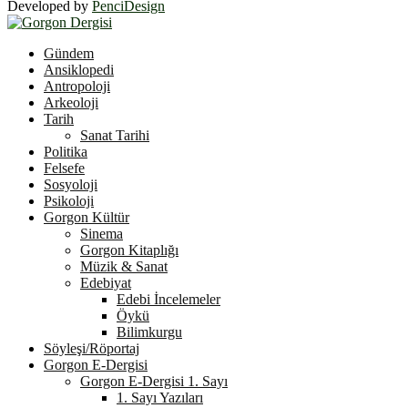
Developed by
PenciDesign
Facebook
Twitter
Youtube
Gündem
Ansiklopedi
Antropoloji
Arkeoloji
Tarih
Sanat Tarihi
Politika
Felsefe
Sosyoloji
Psikoloji
Gorgon Kültür
Sinema
Gorgon Kitaplığı
Müzik & Sanat
Edebiyat
Edebi İncelemeler
Öykü
Bilimkurgu
Söyleşi/Röportaj
Gorgon E-Dergisi
Gorgon E-Dergisi 1. Sayı
1. Sayı Yazıları