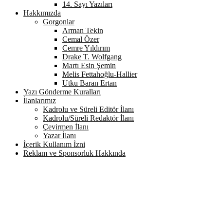
14. Sayı Yazıları
Hakkımızda
Gorgonlar
Arman Tekin
Cemal Özer
Cemre Yıldırım
Drake T. Wolfgang
Martı Esin Şemin
Melis Fettahoğlu-Hallier
Utku Baran Ertan
Yazı Gönderme Kuralları
İlanlarımız
Kadrolu ve Süreli Editör İlanı
Kadrolu/Süreli Redaktör İlanı
Çevirmen İlanı
Yazar İlanı
İçerik Kullanım İzni
Reklam ve Sponsorluk Hakkında