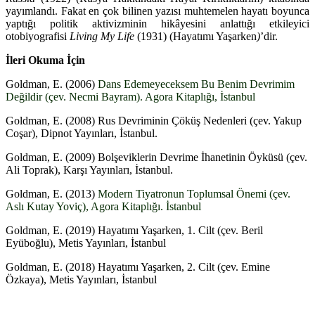
yayımlandı. Fakat en çok bilinen yazısı muhtemelen hayatı boyunca
yaptığı politik aktivizminin hikâyesini anlattığı etkileyici
otobiyografisi
Living My Life
(1931) (Hayatımı Yaşarken
)
’dir.
İleri Okuma İçin
Goldman, E. (2006)
Dans Edemeyeceksem Bu Benim Devrimim
Değildir (çev. Necmi Bayram)
. Agora Kitaplığı, İstanbul
Goldman, E. (2008) Rus Devriminin Çöküş Nedenleri (çev. Yakup
Coşar), Dipnot Yayınları, İstanbul.
Goldman, E. (2009) Bolşeviklerin Devrime İhanetinin Öyküsü (çev.
Ali Toprak), Karşı Yayınları, İstanbul.
Goldman, E. (2013)
Modern Tiyatronun Toplumsal Önemi (çev.
Aslı Kutay Yoviç), Agora Kitaplığı. İstanbul
Goldman, E. (2019) Hayatımı Yaşarken, 1. Cilt (çev. Beril
Eyüboğlu), Metis Yayınları, İstanbul
Goldman, E. (2018) Hayatımı Yaşarken, 2. Cilt (çev. Emine
Özkaya), Metis Yayınları, İstanbul