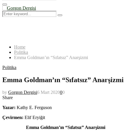
Search
for:
Primary
Menu
Search
Search
for:
Home
Politika
Emma Goldman’ın “Sıfatsız” Anarşizmi
Politika
Emma Goldman’ın “Sıfatsız” Anarşizmi
by
Gorgon Dergisi
6 Mart 2020
0
0
Share
Yazar:
Kathy E. Ferguson
Çevirmen:
Elif Eryiğit
Emma Goldman’ın “Sıfatsız” Anarşizmi