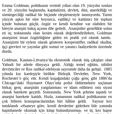
Emma Goldman, politikanın verimli yılları olan 19. yüzyılın sonları
ve 20. yüzyılın başlarında, kapitalizmi, devleti, dini, ataerkilliği ve
sömürgeciliği radikal bir biçimde eleştirmesiyle tanınıyordu. Yarım
yüzyılı aşkın bir süre boyunca, eşitlikçi ve katılımcı bir toplum
içinde bulunan güçlü, özgür ve kendi kendine var olabilen bir
bireyin anarşist bakış açısını dile getirdi. Anarşistler genellikle solun
en uç noktasında olan kesim olarak değerlendirilirken, Goldman
anarşizmi insan özgürlüğüne giden en pratik yol olarak tanıttı.
Anarşizmi bir eylem olarak gösteren kooperatifler, radikal okullar,
işçi grevleri ve yayınlar gibi somut ve yaratıcı faaliyetlerin üzerinde
durdu.
Goldman, Kaunas-Litvanya’da ekonomik olarak iniş çıkışları olan
Yahudi bir ailede dünyaya geldi. Aldığı temel eğitim, nihilist
devrimciler ve Rus radikal edebiyatı sayesinde daha da gelişti. 1885
yılında kız kardeşiyle birlikte Birleşik Devletler, New York,
Rochester’e göç etti. Kendi kuşağındaki çoğu genç gibi 1886’da
Chicago’daki Haymaret Olayı’nda polisi öldürmekten suçlanan
birkaç genç anarşistin yargılanması ve idam edilmesi onu siyasi
olarak harekete geçirdi. Sonrasında, New York şehrine taşındı ve
anarşist harekete katıldı. Hızla, zamanının radikal politikasının en
çok bilinen konuşmacılarından biri hâline geldi. Sayısız kez
tutuklandı -efsaneye göre, kendi derslerine giderken bile yanında
hapishanede okumak için kitap bulundururmuş- ve üç kez hapse