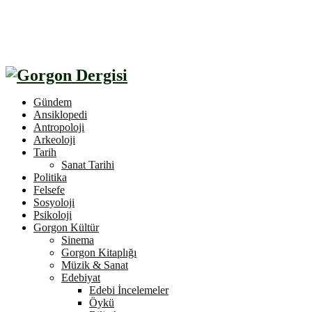
Gündem
Ansiklopedi
Antropoloji
Arkeoloji
Tarih
Sanat Tarihi
Politika
Felsefe
Sosyoloji
Psikoloji
Gorgon Kültür
Sinema
Gorgon Kitaplığı
Müzik & Sanat
Edebiyat
Edebi İncelemeler
Öykü