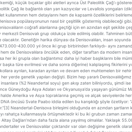
kemiği, küçük bıçaklar gibi aletleri ayrıca Üst Paleolitik Çağ’ı göster
olitik Çağ ile bağlantılı olan yan kazıyıcılar ve Levallois yongaları (di
let kullanımının hem detaylarını hem de kapsamlı özelliklerini belirle
 Denisova popülasyonunun nasıl bir çeşitlilik göstermiş olabileceği gibi
valıların coğrafi alanlarına geçtiği için en azından eşit şekilde çeşi
 merkezli Denisovalı grup oldukça izole edilmiş olabilir. Tahminen bütü
ce olacaktır. Genetiğin harika dünyası da Denisovalıları, insan soyunda
arak 473.000-430.000 yıl önce iki grup birbirinden farklıydı- aynı z
re hem de Denisovalılara öncülük eden, diğer taraftan da modern ins
ysa her iki grupla olan bağlantımız daha iyi haber başlıklarını bile müm
r başka türe evrilmesi ve daha sonra diğerine) kalıplaşmış fikirlerini
 kollara ayrılan, karadan ayrılan ve devam eden muhtemelen bir nehir de
kle her yerde genetik yapıları değişti. Bizim hep yararlı Denisovalılı
sanlara (%2 Neandertal soyu) gen akışı zaten biliniyordu, şimdi ise 
 önce Güneydoğu Asya Adaları ve Okyanusya’da yaşayan günümüz Malez
ş halde Amerika ve Asya topraklarına geçmiş ve alçak seviyelerde her
DNA öncüsü Svate Paabo iddia edilen bu karışıklığı şöyle özetliyor: “At
şıdır.”[3] Neandertal-Denisova birleşimi olduğunda en azından şartların
yı rahatça kullanmasıyla örtüşmektedir ki bu iki grubun zaman zaman b
ltay Dağları’ndan daha fazla alana yayılmış olmalılar. Yaklaşık 55.00
eandertaller ve Denisovalılar çoktandır var olan değişime genetik olar