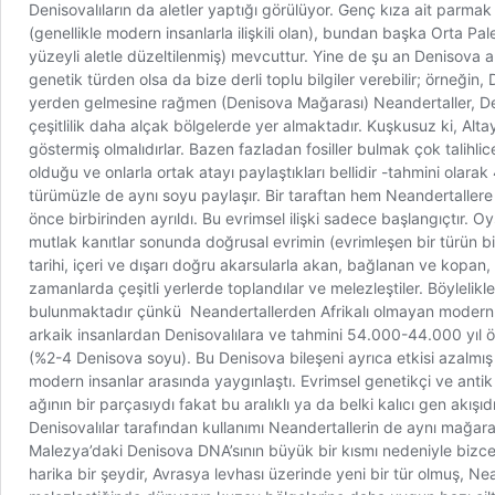
Denisovalıların da aletler yaptığı görülüyor. Genç kıza ait parmak 
(genellikle modern insanlarla ilişkili olan), bundan başka Orta Pale
yüzeyli aletle düzeltilenmiş) mevcuttur. Yine de şu an Denisova a
genetik türden olsa da bize derli toplu bilgiler verebilir; örneğin,
yerden gelmesine rağmen (Denisova Mağarası) Neandertaller, Deniso
çeşitlilik daha alçak bölgelerde yer almaktadır. Kuşkusuz ki, Altay
göstermiş olmalıdırlar. Bazen fazladan fosiller bulmak çok talihli
olduğu ve onlarla ortak atayı paylaştıkları bellidir -tahmini ol
türümüzle de aynı soyu paylaşır. Bir taraftan hem Neandertalle
önce birbirinden ayrıldı. Bu evrimsel ilişki sadece başlangıçtır. O
mutlak kanıtlar sonunda doğrusal evrimin (evrimleşen bir türün bi
tarihi, içeri ve dışarı doğru akarsularla akan, bağlanan ve kopan,
zamanlarda çeşitli yerlerde toplandılar ve melezleştiler. Böyleli
bulunmaktadır çünkü Neandertallerden Afrikalı olmayan modern in
arkaik insanlardan Denisovalılara ve tahmini 54.000-44.000 yıl
(%2-4 Denisova soyu). Bu Denisova bileşeni ayrıca etkisi azalmı
modern insanlar arasında yaygınlaştı. Evrimsel genetikçi ve antik 
ağının bir parçasıydı fakat bu aralıklı ya da belki kalıcı gen akı
Denisovalılar tarafından kullanımı Neandertallerin de aynı mağara
Malezya’daki Denisova DNA’sının büyük bir kısmı nedeniyle bizce A
harika bir şeydir, Avrasya levhası üzerinde yeni bir tür olmuş, N