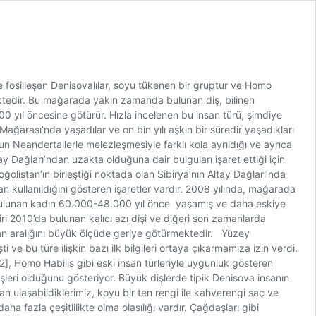
 fosilleşen Denisovalılar, soyu tükenen bir gruptur ve Homo
mektedir. Bu mağarada yakın zamanda bulunan diş, bilinen
0 yıl öncesine götürür. Hızla incelenen bu insan türü, şimdiye
ağarası’nda yaşadılar ve on bin yılı aşkın bir süredir yaşadıkları
un Neandertallerle melezleşmesiyle farklı kola ayrıldığı ve ayrıca
ağları’ndan uzakta olduğuna dair bulguları işaret ettiği için
istan’ın birleştiği noktada olan Sibirya’nın Altay Dağları’nda
ullanıldığını gösteren işaretler vardır. 2008 yılında, mağarada
. Bulunan kadın 60.000-48.000 yıl önce yaşamış ve daha eskiye
biri 2010’da bulunan kalıcı azı dişi ve diğeri son zamanlarda
man aralığını büyük ölçüde geriye götürmektedir. Yüzey
ve bu türe ilişkin bazı ilk bilgileri ortaya çıkarmamıza izin verdi.
2], Homo Habilis gibi eski insan türleriyle uygunluk gösteren
işleri olduğunu gösteriyor. Büyük dişlerde tipik Denisova insanın
dan ulaşabildiklerimiz, koyu bir ten rengi ile kahverengi saç ve
a fazla çeşitlilikte olma olasılığı vardır. Çağdaşları gibi