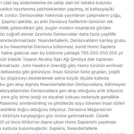
en cilalı taş süslemelerine de sahip olan bir tabaka bulundu
kkatlice hazırlanmış çekirdeklerden yapılmış, el baltasıyla/iki
mek zordur. Denisovalılar hakkında yayınlanan çalışmaların çoğu,
. Şaşırtıcı şekilde, şu anki Denisova fosillerinin tümünün tek
tlilik gösterdikleri gibi, bugün modern insanlarda görülen
n coğrafi alanlar üzerinde Denisovalılar daha fazla çeşitlilik
 sınırlandırmaktadır. Neandertallerin, Denisovalıların kardeş grubu
amanda bu Neandertal-Denisova bölünmesi, kendi Homo Sapiens
an haline gelecek olan bu bölünme yaklaşık 765.000-550.000 yıl
kün kılabilir. İnsanın Akraba İlişki Ağı Şimdiye dek toplanan
 yıkmaktadır. John Hawks’ın önerdiği gibi; Homo türünün evrimsel
ltasında gibi görünüyor. İnsan türünün farklı grupları, çeşitli
ğımız bu düşünceyi desteklemek adına büyük ölçüde katkıda
bu gen akışı dışında Neandertallerden Denisovalılara, bilinmeyen
yalılarından Denisovalılara gen akışı olduğunu artık biliyoruz
 yere göç etme isteği ve seyahat tutkusu nedeniyle genellikle
alarımız sınırlandırılmış ve şimdilerde soyu tükenen insan türleri
 kesinlikle doğru olduğunu biliyoruz: Denisova Mağarası’nın
irbiriyle karşılaştığını göz önüne getirmektedir. Üstelik
0 yıl önce Afrika’nın dışına çıkan Homo Sapiens‘in yayılması
ak katkıda bulunmuşlardır. Sapiens, Neandertallerle