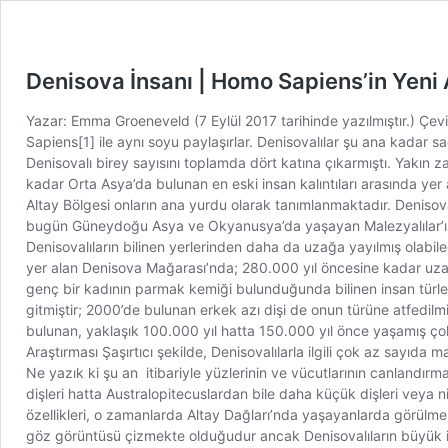
Denisova İnsanı | Homo Sapiens’in Yeni
Yazar: Emma Groeneveld (7 Eylül 2017 tarihinde yazılmıştır.) Çev
Sapiens[1] ile aynı soyu paylaşırlar. Denisovalılar şu ana kadar
Denisovalı birey sayısını toplamda dört katına çıkarmıştı. Yakın
kadar Orta Asya’da bulunan en eski insan kalıntıları arasında yer 
Altay Bölgesi onların ana yurdu olarak tanımlanmaktadır. Denisoval
bugün Güneydoğu Asya ve Okyanusya’da yaşayan Malezyalılar’ın at
Denisovalıların bilinen yerlerinden daha da uzağa yayılmış olabi
yer alan Denisova Mağarası’nda; 280.000 yıl öncesine kadar uza
genç bir kadının parmak kemiği bulunduğunda bilinen insan türle
gitmiştir; 2000’de bulunan erkek azı dişi de onun türüne atfedilmiş
bulunan, yaklaşık 100.000 yıl hatta 150.000 yıl önce yaşamış ço
Araştırması Şaşırtıcı şekilde, Denisovalılarla ilgili çok az sayıda
Ne yazık ki şu an itibariyle yüzlerinin ve vücutlarının canlandırm
dişleri hatta Australopitecuslardan bile daha küçük dişleri veya 
özellikleri, o zamanlarda Altay Dağları’nda yaşayanlarda görülmekte
göz görüntüsü çizmekte olduğudur ancak Denisovalıların büyük ihtim