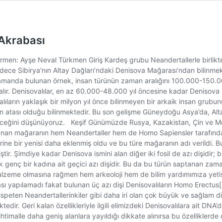
 Akrabası
irmen: Ayşe Neval Türkmen Giriş Kardeş grubu Neandertallerle birlikte
 sadece Sibirya’nın Altay Dağları’ndaki Denisova Mağarası’ndan bilin
 zamanda bulunan örnek, insan türünün zaman aralığını 100.000-150.00
alır. Denisovalılar, en az 60.000-48.000 yıl öncesine kadar Denisova M
ıların yaklaşık bir milyon yıl önce bilinmeyen bir arkaik insan grubun
ası olduğu bilinmektedir. Bu son gelişme Güneydoğu Asya’da, Altay D
leceğini düşünüyoruz. Keşif Günümüzde Rusya, Kazakistan, Çin ve Moğol
nan mağaranın hem Neandertaller hem de Homo Sapiensler tarafından k
rine bir yenisi daha eklenmiş oldu ve bu türe mağaranın adı verildi
tir. Şimdiye kadar Denisova ismini alan diğer iki fosil de azı dişidir; 
k genç bir kadına ait geçici azı dişidir. Bu da bu türün saptanan za
 malzeme olmasına rağmen hem arkeoloji hem de bilim yardımımıza yetişti 
ası yapılamadı fakat bulunan üç azı dişi Denisovalıların Homo Erectus[
nispeten Neandertallerinkiler gibi daha iri olan çok büyük ve sağlam d
dir. Geri kalan özellikleriyle ilgili elimizdeki Denisovalılara ait DNA’
alle daha geniş alanlara yayıldığı dikkate alınırsa bu özelliklerde dah