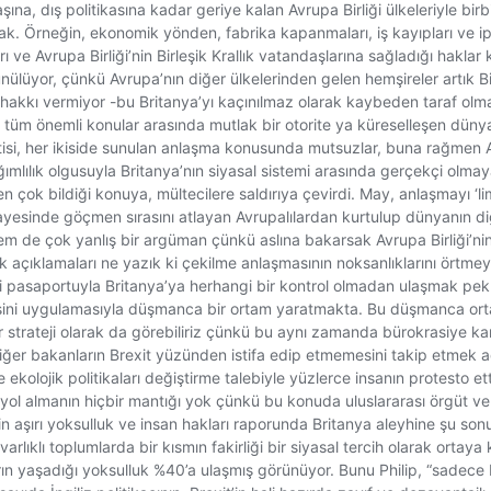
daşına, dış politikasına kadar geriye kalan Avrupa Birliği ülkeleriyle 
. Örneğin, ekonomik yönden, fabrika kapanmaları, iş kayıpları ve iptal 
arı ve Avrupa Birliği’nin Birleşik Krallık vatandaşlarına sağladığı hak
üyor, çünkü Avrupa’nın diğer ülkelerinden gelen hemşireler artık Birle
ki hakkı vermiyor -bu Britanya’yı kaçınılmaz olarak kaybeden taraf olma
üm önemli konular arasında mutlak bir otorite ya küreselleşen dünyada
 Partisi, her ikiside sunulan anlaşma konusunda mutsuzlar, buna rağmen
bağımlılık olgusuyla Britanya’nın siyasal sistemi arasında gerçekçi ol
çok bildiği konuya, mültecilere saldırıya çevirdi. May, anlaşmayı ‘li
yesinde göçmen sırasını atlayan Avrupalılardan kurtulup dünyanın diğe
m de çok yanlış bir argüman çünkü aslına bakarsak Avrupa Birliği’nin 
ik açıklamaları ne yazık ki çekilme anlaşmasının noksanlıklarını örtme
iği pasaportuyla Britanya’ya herhangi bir kontrol olmadan ulaşmak p
emesini uygulamasıyla düşmanca bir ortam yaratmakta. Bu düşmanca o
 strateji olarak da görebiliriz çünkü bu aynı zamanda bürokrasiye kar
ğer bakanların Brexit yüzünden istifa edip etmemesini takip etmek adın
ve ekolojik politikaları değiştirme talebiyle yüzlerce insanın protesto et
 almanın hiçbir mantığı yok çünkü bu konuda uluslararası örgüt ve kurul
tler’in aşırı yoksulluk ve insan hakları raporunda Britanya aleyhine şu son
 varlıklı toplumlarda bir kısmın fakirliği bir siyasal tercih olarak orta
n yaşadığı yoksulluk %40’a ulaşmış görünüyor. Bunu Philip, “sadece b