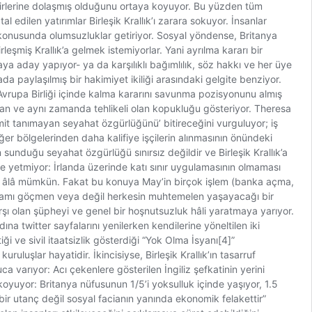
birbirlerine dolaşmış olduğunu ortaya koyuyor. Bu yüzden tüm
edilen yatırımlar Birleşik Krallık’ı zarara sokuyor. İnsanlar
lar konusunda olumsuzluklar getiriyor. Sosyal yöndense, Britanya
şmiş Krallık’a gelmek istemiyorlar. Yani ayrılma kararı bir
ya aday yapıyor- ya da karşılıklı bağımlılık, söz hakkı ve her üye
 paylaşılmış bir hakimiyet ikiliği arasındaki gelgite benziyor.
 Avrupa Birliği içinde kalma kararını savunma pozisyonunu almış
mayan ve aynı zamanda tehlikeli olan kopukluğu gösteriyor. Theresa
mit tanımayan seyahat özgürlüğünü’ bitireceğini vurguluyor; iş
r bölgelerinden daha kalifiye işçilerin alınmasının önündeki
sunduğu seyahat özgürlüğü sınırsız değildir ve Birleşik Krallık’a
ye yetmiyor: İrlanda üzerinde katı sınır uygulamasının olmaması
ek âlâ mümkün. Fakat bu konuya May’in birçok işlem (banka açma,
rtamı göçmen veya değil herkesin muhtemelen yaşayacağı bir
şı olan şüpheyi ve genel bir hoşnutsuzluk hâli yaratmaya yarıyor.
a twitter sayfalarını yenilerken kendilerine yöneltilen iki
tiği ve sivil itaatsizlik gösterdiği “Yok Olma İsyanı[4]”
uşlar hayatidir. İkincisiyse, Birleşik Krallık’ın tasarruf
uca varıyor: Acı çekenlere gösterilen İngiliz şefkatinin yerini
ya koyuyor: Britanya nüfusunun 1/5’i yoksulluk içinde yaşıyor, 1.5
ir utanç değil sosyal facianın yanında ekonomik felakettir”