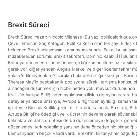
Brexit Süreci
Brexit Süreci Yazar: Niccolo Milanese (Bu yazı politicalcritique.o
Çeviri: Emircan Saç Kategori: Politika Kesin olan tek şey, Birleş
beklenen Brexit anlaşmasını kamuoyuna sundu. Fakat bu anlaşma, B
müzakereden sorumlu Brexit sekreteri, Dominic Raab’ı.[1] Bu anl
Britanya parlamentosunun önüne çıktığı zaman olumsuz karşılanac
gerekiyor, diğer yandan Angela Merkel ve diğer liderler tekrar 
yoksa ‘edilmeyecek mi?’ soruları hala belirsizliğini koruyor. Kesin
Theresa May’in başbakanlık pozisyonu sürekli tartışma konusu o
alınacağını düşünmek için hiçbir neden yok; mevcut durumunda Th
Krallık’ın Avrupa Birliği’nden ayrılmasına ilişkin detayları karar
detaylar yalnızca Britanya, Avrupa Birliği’nden ayrıldığı zaman ta
içindeyse Birleşik Krallık geçici bir statüde kalacak. Bu statü, Bir
Avrupa Birliği’ne ödediği üyelik ücretinin devamı olarak söylenebil
kalmakta ve daha da ötesinde bu düzenlemeye değişiklik getirebilm
düzenlemeyi terk edebilme şansının daha önceden hiç olmadığı kada
kampanyasının birçok vaadi vardı: Brexit’in, Britanya’nın özgürlüğü