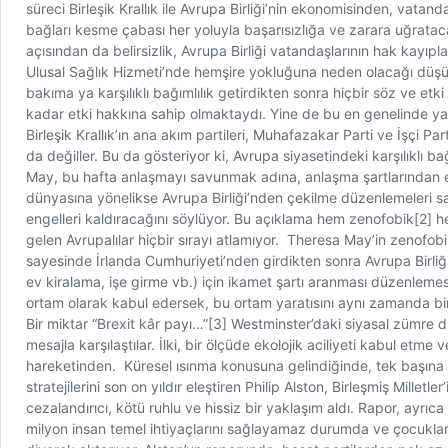
süreci Birleşik Krallık ile Avrupa Birliği’nin ekonomisinden, vatan
bağları kesme çabası her yoluyla başarısızlığa ve zarara uğratacak
açısından da belirsizlik, Avrupa Birliği vatandaşlarının hak kayıpl
Ulusal Sağlık Hizmeti’nde hemşire yokluğuna neden olacağı düşünül
bakıma ya karşılıklı bağımlılık getirdikten sonra hiçbir söz ve et
kadar etki hakkına sahip olmaktaydı. Yine de bu en genelinde ya t
Birleşik Krallık’ın ana akım partileri, Muhafazakar Parti ve İşçi
da değiller. Bu da gösteriyor ki, Avrupa siyasetindeki karşılıklı 
May, bu hafta anlaşmayı savunmak adına, anlaşma şartlarından en 
dünyasına yönelikse Avrupa Birliği’nden çekilme düzenlemeleri sa
engelleri kaldıracağını söylüyor. Bu açıklama hem zenofobik[2] he
gelen Avrupalılar hiçbir sırayı atlamıyor. Theresa May’in zenofob
sayesinde İrlanda Cumhuriyeti’nden girdikten sonra Avrupa Birl
ev kiralama, işe girme vb.) için ikamet şartı aranması düzenl
ortam olarak kabul edersek, bu ortam yaratısını aynı zamanda bir
Bir miktar “Brexit kâr payı…”[3] Westminster’daki siyasal zümre di
mesajla karşılaştılar. İlki, bir ölçüde ekolojik aciliyeti kabul etme 
hareketinden. Küresel ısınma konusuna gelindiğinde, tek başına yol
stratejilerini son on yıldır eleştiren Philip Alston, Birleşmiş Mille
cezalandırıcı, kötü ruhlu ve hissiz bir yaklaşım aldı. Rapor, ayrıca
milyon insan temel ihtiyaçlarını sağlayamaz durumda ve çocukları