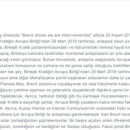
rg sitesinde “Brexit shows we are interconnected” adıyla 20 Kasım 2018 
ik Krallığın Avrupa Birliği’nden 29 Mart 2019 tarihinde, anlaşma olsun
irleşik Krallık parlamentosundaki ve hükümetteki herkesi hayal kırıkl
aşma, Britanya kabinesi tarafından muhtemel anlaşmaların en iyisi ol
ağı kesin görünüyor. Bunun öncesinde, anlaşma olağanüstü Avrupa Ko
müzakere konusunun ne zamana ne de şansa sahip olduğunu belirttiler.
 olan tek şey, Birleşik Krallığın Avrupa Birliği’nden 29 Mart 2019 tarih
luyor ama diğer Muhafazakar partili başbakan adaylarının daha iyi y
eresa May, Brexit süresince topallayarak da olsa hükümette kalacak g
a bağlayan çekilme aşaması ve gelecekte oluşabilecek ilişkilere genel 
rtışılabilecek. Ayrıca, herkesin bildiği gibi bu karmaşık müzakereleri
leşik Krallık’a dayattığı şartlar, Avrupa Birliği yasalarını kabul etmesi
ir. Ayrıca, Kuzey İrlanda ve İrlanda Cumhuriyeti’nin arasındaki fiziki s
esi için Avrupa Birliği ile anlaşması gerekmektedir. Katı Brexit tara
r zorlaştığından şüpheleniyorlar. Bir başka açıdan onları öfkelendire
nün, özerkliğinin ve tekilliğinin bir ifadesi olduğudur. Fakat şimdi Br