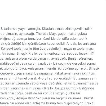
tarihinde yayımlanmıştır. Siteden alınan izinle çevrilmiştir.)
 ya da olmasın, ayrılacağı. Theresa May, geçen hafta çokça
ığına uğratmışa benziyor; özellikle de istifa eden teorik
arak görüldüğü için gönülsüzce kabul edildi. Ancak, bu anlaşma
nseyi toplantısı ile tüm üye devletlerin imzasını toplanması
 Anlaşma, Birleşik Krallık parlamentosunda ‘reddedilecek mi?’
inde, anlaşma olsun ya da olmasın, ayrılacağı. Bunlar sürerken,
apabileceğini veya şu an yapılacak bir seçimde gerçekçi sonuç
ibi görünüyor. Anlaşmanın kendisi iki bölüme ayrılıyor: Birleşik
bir çerçeve çizen siyasal beyanname. Fakat ayrılmaya ilişkin tüm
n en az 3 muhtemel olarak 4-5 yıl sürebileceğidir. Bu zaman zarfı
 fakat bunlar üzerinde yapıcı veya değiştirici etkisi bulunmaması ve
ınırdan kaçınmak için Birleşik Krallık Avrupa Gümrük Birliği’nde
ftarlarının çoğu, özellikle bu konuda kızgın çünkü bu
n konu, Avrupa Birliği’nin kararına bağımlı kalınması. Brexit
itanya’nın elinde olan anlaşma bunun tersini gösteriyor: Brexit