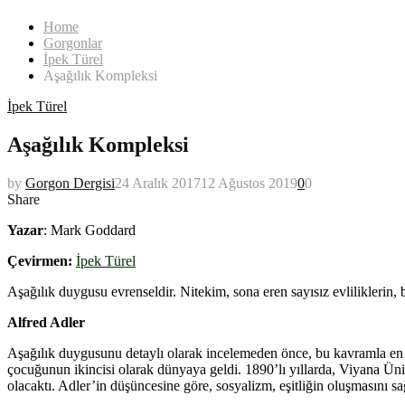
Home
Gorgonlar
İpek Türel
Aşağılık Kompleksi
İpek Türel
Aşağılık Kompleksi
by
Gorgon Dergisi
24 Aralık 2017
12 Ağustos 2019
0
0
Share
Yazar
: Mark Goddard
Çevirmen:
İpek Türel
Aşağılık duygusu evrenseldir. Nitekim, sona eren sayısız evliliklerin, 
Alfred Adler
Aşağılık duygusunu detaylı olarak incelemeden önce, bu kavramla en çok
çocuğunun ikincisi olarak dünyaya geldi. 1890’lı yıllarda, Viyana Üniver
olacaktı. Adler’in düşüncesine göre, sosyalizm, eşitliğin oluşmasını s