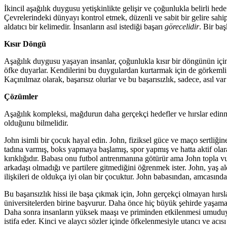
İkincil aşağılık duygusu yetişkinlikte gelişir ve çoğunlukla belirli hed
Çevrelerindeki dünyayı kontrol etmek, düzenli ve sabit bir gelire sahi
aldatıcı bir kelimedir. İnsanların asıl istediği başarı
görecelidir
. Bir ba
Kısır Döngü
Aşağılık duygusu yaşayan insanlar, çoğunlukla kısır bir döngünün içind
öfke duyarlar. Kendilerini bu duygulardan kurtarmak için de görkemli 
Kaçınılmaz olarak, başarısız olurlar ve bu başarısızlık, sadece, asıl v
Çözümler
Aşağılık kompleksi, mağdurun daha gerçekçi hedefler ve hırslar edinmesi
olduğunu bilmelidir.
John isimli bir çocuk hayal edin. John, fiziksel güce ve maço sertli
tadına varmış, boks yapmaya başlamış, spor yapmış ve hatta aktif olara
kırıklığıdır. Babası onu futbol antrenmanına götürür ama John topla 
arkadaşı olmadığı ve partilere gitmediğini öğrenmek ister. John, yaş al
ilişkileri de oldukça iyi olan bir çocuktur. John babasından, amcasın
Bu başarısızlık hissi ile başa çıkmak için, John gerçekçi olmayan hırsl
üniversitelerden birine başvurur. Daha önce hiç büyük şehirde yaşama
Daha sonra insanların yüksek maaşı ve priminden etkilenmesi umuduyl
istifa eder. Kinci ve alaycı sözler içinde öfkelenmesiyle utancı ve acı