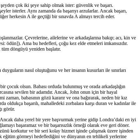
r şeyden çok iki şeye sahip olmak ister: güvenlik ve başarı.
yler isterler. Aynı zamanda da başarıyı arzularlar. Ancak başarı,
ğer herkesin A ile geçtiği bir sınavda A almayı tercih eder.
şlanmazlar. Çevrelerine, ailelerine ve arkadaşlarına bakıp; acı, kin ve
si: ödün]). Ama bu hedefleri, çoğu kez elde etmeleri imkansızdır.
ek tüm döngüyü yeniden başlatır.
duyguların nasıl oluştuğunu ve her insanın kusurları ile sınırları
n bir çocuk olsun. Babası orduda bulunmuş ve orada arkadaşlığın
ırcasına sevilen bir adamdır. Ancak, John onun için bir hayal
mi zaman, babasının gözü kararır ve ona bağırarak, neden bir kız
rda oldukça başarılı, mahalledeki zorbalara karşı duran ve kadınlar ile
ı görür.
ir. Ancak daha yerel bir yere başvurmak yerine gidip Londra’daki en iyi
amayı başaramaz ve bir başarısızlık örneği olarak eve geri döner.
nü korkutur ve bir seri kolay hizmet işinde çalışmak üzere işinden
rak eğitim görmeyi hedeflediğini ve dünyanın en tehlikeli yerlerine