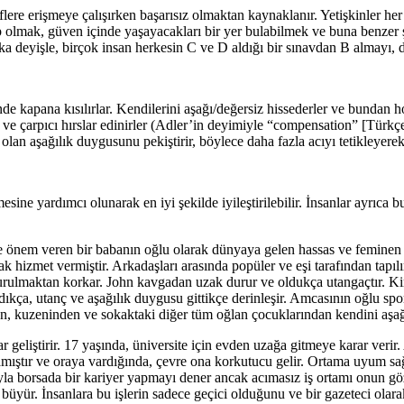
eflere erişmeye çalışırken başarısız olmaktan kaynaklanır. Yetişkinler he
p olmak, güven içinde yaşayacakları bir yer bulabilmek ve buna benzer şe
şka deyişle, birçok insan herkesin C ve D aldığı bir sınavdan B almayı, di
e kapana kısılırlar. Kendilerini aşağı/değersiz hissederler ve bundan ho
ve çarpıcı hırslar edinirler (Adler’in deyimiyle “compensation” [Türkçe
ar olan aşağılık duygusunu pekiştirir, böylece daha fazla acıyı tetikleyer
ne yardımcı olunarak en iyi şekilde iyileştirilebilir. İnsanlar ayrıca bu 
ğine önem veren bir babanın oğlu olarak dünyaya gelen hassas ve femine
k hizmet vermiştir. Arkadaşları arasında popüler ve eşi tarafından tapıl
vurulmaktan korkar. John kavgadan uzak durur ve oldukça utangaçtır. Ki
dıkça, utanç ve aşağılık duygusu gittikçe derinleşir. Amcasının oğlu spo
dan, kuzeninden ve sokaktaki diğer tüm oğlan çocuklarından kendini aşağ
ar geliştirir. 17 yaşında, üniversite için evden uzağa gitmeye karar ver
mıştır ve oraya vardığında, çevre ona korkutucu gelir. Ortama uyum sağl
a borsada bir kariyer yapmayı dener ancak acımasız iş ortamı onun gözü
sı büyür. İnsanlara bu işlerin sadece geçici olduğunu ve bir gazeteci ola