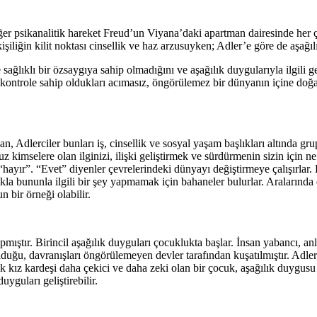
eğer psikanalitik hareket Freud’un Viyana’daki apartman dairesinde her 
şiliğin kilit noktası cinsellik ve haz arzusuyken; Adler’e göre de aşağı
ağlıklı bir özsaygıya sahip olmadığını ve aşağılık duygularıyla ilgili ge
kontrole sahip oldukları acımasız, öngörülemez bir dünyanın içine doğan,
an, Adlerciler bunları iş, cinsellik ve sosyal yaşam başlıkları altında gru
nuz kimselere olan ilginizi, ilişki geliştirmek ve sürdürmenin sizin için
“hayır”. “Evet” diyenler çevrelerindeki dünyayı değiştirmeye çalışırlar. 
lukla bununla ilgili bir şey yapmamak için bahaneler bulurlar. Araların
 bir örneği olabilir.
yapmıştır. Birincil aşağılık duyguları çocuklukta başlar. İnsan yabancı, a
lduğu, davranışları öngörülemeyen devler tarafından kuşatılmıştır. Adle
k kız kardeşi daha çekici ve daha zeki olan bir çocuk, aşağılık duygusu 
yguları geliştirebilir.