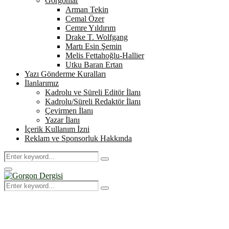
Gorgonlar
Arman Tekin
Cemal Özer
Cemre Yıldırım
Drake T. Wolfgang
Martı Esin Şemin
Melis Fettahoğlu-Hallier
Utku Baran Ertan
Yazı Gönderme Kuralları
İlanlarımız
Kadrolu ve Süreli Editör İlanı
Kadrolu/Süreli Redaktör İlanı
Çevirmen İlanı
Yazar İlanı
İçerik Kullanım İzni
Reklam ve Sponsorluk Hakkında
Search
Search
for:
Primary
Menu
Search
Search
for: