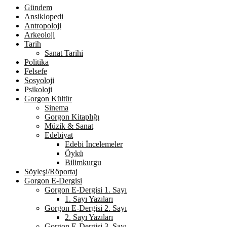
Gündem
Ansiklopedi
Antropoloji
Arkeoloji
Tarih
Sanat Tarihi
Politika
Felsefe
Sosyoloji
Psikoloji
Gorgon Kültür
Sinema
Gorgon Kitaplığı
Müzik & Sanat
Edebiyat
Edebi İncelemeler
Öykü
Bilimkurgu
Söyleşi/Röportaj
Gorgon E-Dergisi
Gorgon E-Dergisi 1. Sayı
1. Sayı Yazıları
Gorgon E-Dergisi 2. Sayı
2. Sayı Yazıları
Gorgon E-Dergisi 3. Sayı