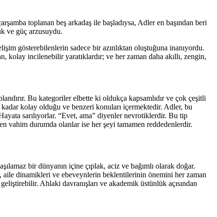
çarşamba toplanan beş arkadaş ile başladıysa, Adler en başından beri
lık ve güç arzusuydu.
lişim gösterebilenlerin sadece bir azınlıktan oluştuğuna inanıyordu.
 kolay incilenebilir yaratıklardır; ve her zaman daha akıllı, zengin,
plandırır. Bu kategoriler elbette ki oldukça kapsamlıdır ve çok çeşitli
 ne kadar kolay olduğu ve benzeri konuları içermektedir. Adler, bu
Hayata sarılıyorlar. “Evet, ama” diyenler nevrotiklerdir. Bu tip
da en vahim durumda olanlar ise her şeyi tamamen reddedenlerdir.
nlaşılamaz bir dünyanın içine çıplak, aciz ve bağımlı olarak doğar.
r, aile dinamikleri ve ebeveynlerin beklentilerinin önemini her zaman
geliştirebilir. Ahlaki davranışları ve akademik üstünlük açısından