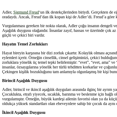
Adler,
Sigmund Freud
‘un ilk destekçilerinden biriydi. Gerçekten de 
oradaydı. Ancak, Freud’dan ilk kopan kişi de Adler’di. Freud’a göre ki
Vurgulanması gereken bir nokta olarak, Adler çoğu insanın dengeli ve s
Aşağılık duygusu olağandır. İnsanlar zayıf, hassas ve üzerinde çok az 
güçlü ve çekici biri vardır.
Hayatın Temel Zorlukları
Hayat bireyin karşısına bir dizi zorluk çıkartır. Kolaylık olması açısınd
eylemleri içerir. Örneğin cinsellik, cinsel gelişiminizi, çekici bulduğu
zorluklara yönelik üç temel tepki belirlemiştir: “evet”, “evet, ama” ve 
insanlar, özsaygılarına yönelik her türlü tehditten korkarlar ve çoğun
Çekingen kişilik bozukluğunu tam anlamıyla olgunlaşmış bir kişi bunun
Birincil Aşağılık Duygusu
Adler, birincil ve ikincil aşağılık duyguları arasında ilginç bir ayrım 
Çocuklukta, etrafı yiyecek, sıcaklık, barınma ve beslenme için bağlı o
vurgulamıştır. Örneğin, büyük kardeşi ailenin favorisi olan ya da küçü
oldukça yüksek standartları olan ebeveynlere sahip bir çocuk da aynı du
İkincil Aşağılık Duygusu