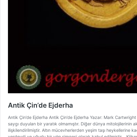
Antik Çin’de Ejderha
Antik Çin’de Ejderha Antik Çin’de Ejderha Yazar: Mark Cartwright 
saygı duyulan bir yaratık olmamıştır. Diğer dünya mitolojilerinin 
ilişkilendirilmiştir. Altın mücevherlerden yeşim taşı heykellerine
yerdeydi ve uğurlu bir yılın simgesi olarak kabul edilmiştir. Köke