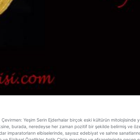
Çevirmen: Yeşim Serin Ejderhalar birçok eski kültürün mitolojisinde ye
aksine, burada, neredeyse her zaman pozitif bir şekilde belirmiş ve öz
 kadar imparatorların elbiselerinde, sayısız edebiyat ve sahne sanatlar
n ve Fiziksel Özellikler Antik Çin’in masalları ve efsanelerinde geçen