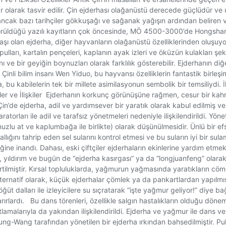
olarak tasvir edilir. Çin ejderhası olağanüstü derecede güçlüdür ve 
cak bazı tarihçiler gökkuşağı ve sağanak yağışın ardından beliren vey
rüldüğü yazılı kayıtların çok öncesinde, MÖ 4500-3000’de Hongshan böl
şı olan ejderha, diğer hayvanların olağanüstü özelliklerinden oluşuyo
lları, kartalın pençeleri, kaplanın ayak izleri ve öküzün kulakları şek
ı ve bir geyiğin boynuzları olarak farklılık gösterebilir. Ejderhanın di
inli bilim insanı Wen Yiduo, bu hayvansı özelliklerin fantastik birleşim
, bu kabilelerin tek bir millete asimilasyonun sembolik bir temsiliydi. İ
r ve İlişkiler Ejderhanın korkunç görünüşüne rağmen, cesur bir kahram
 Çin’de ejderha, adil ve yardımsever bir yaratık olarak kabul edilmiş
ratorları ile adil ve tarafsız yönetmeleri nedeniyle ilişkilendirildi. Y
nuzlu at ve kaplumbağa ile birlikte) olarak düşünülmesidir. Ünlü bir 
ı tahrip eden sel sularını kontrol etmesi ve bu suların iyi bir sulama 
iğine inandı. Dahası, eski çiftçiler ejderhaların ekinlerine yardım etm
, yıldırım ve bugün de “ejderha kasırgası” ya da “longjuanfeng” olarak 
irtilmiştir. Kırsal topluluklarda, yağmurun yağmasında yaratıkların cö
lternatif olarak, küçük ejderhalar çömlek ya da pankartlardan yapılmış
söğüt dalları ile izleyicilere su sıçratarak “işte yağmur geliyor!” diye ba
arırlardı. Bu dans törenleri, özellikle salgın hastalıkların olduğu döne
kutlamalarıyla da yakından ilişkilendirildi. Ejderha ve yağmur ile dans v
ng-Wang tarafından yönetilen bir ejderha ırkından bahsedilmiştir. Pull