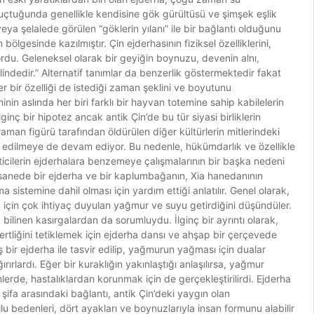
uçtuğunda genellikle kendisine gök gürültüsü ve şimşek eşlik
a şelalede görülen “göklerin yılanı” ile bir bağlantı olduğunu
gesinde kazılmıştır. Çin ejderhasının fiziksel özelliklerini,
rdu. Geleneksel olarak bir geyiğin boynuzu, devenin alnı,
lindedir.” Alternatif tanımlar da benzerlik göstermektedir fakat
ğer bir özelliği de istediği zaman şeklini ve boyutunu
inin aslında her biri farklı bir hayvan totemine sahip kabilelerin
lginç bir hipotez ancak antik Çin’de bu tür siyasi birliklerin
an figürü tarafından öldürülen diğer kültürlerin mitlerindeki
 ve edilmeye de devam ediyor. Bu nedenle, hükümdarlık ve özellikle
öneticilerin ejderhalara benzemeye çalışmalarının bir başka nedeni
efsanede bir ejderha ve bir kaplumbağanın, Xia hanedanının
sistemine dahil olması için yardım ettiği anlatılır. Genel olarak,
ek için çok ihtiyaç duyulan yağmur ve suyu getirdiğini düşündüler.
bilinen kasırgalardan da sorumluydu. İlginç bir ayrıntı olarak,
mertliğini tetiklemek için ejderha dansı ve ahşap bir çerçevede
 bir ejderha ile tasvir edilip, yağmurun yağması için dualar
ğırırlardı. Eğer bir kuraklığın yakınlaştığı anlaşılırsa, yağmur
mlerde, hastalıklardan korunmak için de gerçekleştirilirdi. Ejderha
e şifa arasındaki bağlantı, antik Çin’deki yaygın olan
u bedenleri, dört ayakları ve boynuzlarıyla insan formunu alabilir