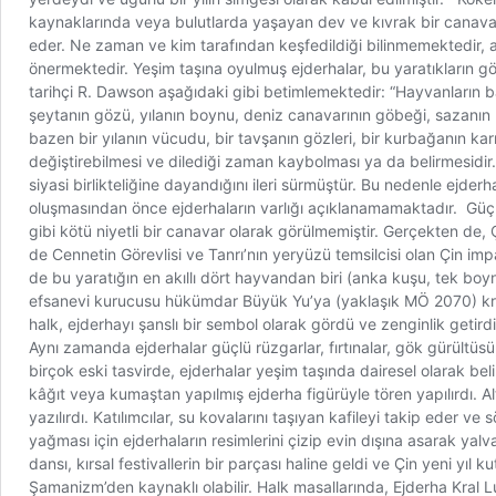
kaynaklarında veya bulutlarda yaşayan dev ve kıvrak bir canavar 
eder. Ne zaman ve kim tarafından keşfedildiği bilinmemektedir, an
önermektedir. Yeşim taşına oyulmuş ejderhalar, bu yaratıkların gö
tarihçi R. Dawson aşağıdaki gibi betimlemektedir: “Hayvanların ba
şeytanın gözü, yılanın boynu, deniz canavarının göbeği, sazanın pu
bazen bir yılanın vücudu, bir tavşanın gözleri, bir kurbağanın karn
değiştirebilmesi ve dilediği zaman kaybolması ya da belirmesidir. Ç
siyasi birlikteliğine dayandığını ileri sürmüştür. Bu nedenle ejderha
oluşmasından önce ejderhaların varlığı açıklanamamaktadır. Güçle
gibi kötü niyetli bir canavar olarak görülmemiştir. Gerçekten de,
de Cennetin Görevlisi ve Tanrı’nın yeryüzü temsilcisi olan Çin impa
de bu yaratığın en akıllı dört hayvandan biri (anka kuşu, tek boy
efsanevi kurucusu hükümdar Büyük Yu’ya (yaklaşık MÖ 2070) krallığın
halk, ejderhayı şanslı bir sembol olarak gördü ve zenginlik getird
Aynı zamanda ejderhalar güçlü rüzgarlar, fırtınalar, gök gürültüsü
birçok eski tasvirde, ejderhalar yeşim taşında dairesel olarak bel
kâğıt veya kumaştan yapılmış ejderha figürüyle tören yapılırdı. A
yazılırdı. Katılımcılar, su kovalarını taşıyan kafileyi takip eder ve 
yağması için ejderhaların resimlerini çizip evin dışına asarak yalv
dansı, kırsal festivallerin bir parçası haline geldi ve Çin yeni yıl 
Şamanizm’den kaynaklı olabilir. Halk masallarında, Ejderha Kral Lu