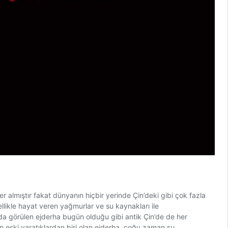
r almıştır fakat dünyanın hiçbir yerinde Çin’deki gibi çok fazla
ellikle hayat veren yağmurlar ve su kaynakları ile
ında görülen ejderha bugün olduğu gibi antik Çin’de de her
 en eski yaratıklardan biri olan ejderha, çoğu zaman su